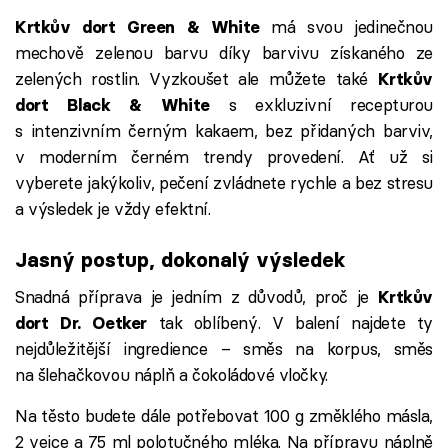
má svou jedinečnou
Krtkův dort Green & White
mechově zelenou barvu díky barvivu získaného ze
zelených rostlin. Vyzkoušet ale můžete také
Krtkův
s exkluzivní recepturou
dort Black & White
s intenzivním černým kakaem, bez přidaných barviv,
v moderním černém trendy provedení. Ať už si
vyberete jakýkoliv, pečení zvládnete rychle a bez stresu
a výsledek je vždy efektní.
Jasný postup, dokonalý výsledek
Snadná příprava je jedním z důvodů, proč
je
Krtkův
tak oblíbený. V balení najdete ty
dort Dr. Oetker
nejdůležitější ingredience – směs na korpus, směs
na šlehačkovou náplň a čokoládové vločky.
Na těsto budete dále potřebovat 100 g změklého másla,
2 vejce a 75 ml polotučného mléka. Na přípravu náplně