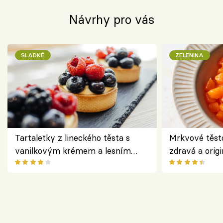
Návrhy pro vás
SLADKÉ
ZELENINA
Tartaletky z lineckého těsta s
Mrkvové těst
vanilkovým krémem a lesním
zdravá a origi
ovocem podle Bread Society
klasiky