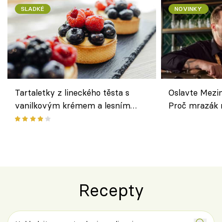
SLADKÉ
NOVINKY
Tartaletky z lineckého těsta s
Oslavte Mezin
vanilkovým krémem a lesním
Proč mrazák n
ovocem podle Bread Society
horku vsadit 
Recepty