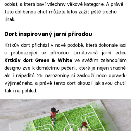
odolat, a která baví všechny věkové kategorie. A právě
tuto oblíbenou chuť můžete letos zažít ještě trochu
jinak.
Dort inspirovaný jarní přírodou
Krtkův dort přichází v nové podobě, která dokonale ladí
s probouzející se přírodou. Limitovaná jarní edice
ve svěžím zelenobílém
Krtkův dort Green & White
designu zve k domácímu pečení, které je nejen snadné,
ale i nápadité. 25. narozeniny si zaslouží něco opravdu
výjimečného, a právě tento dort okouzlí jak svou chutí,
tak i na pohled.