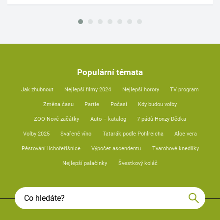
Populární témata
Jak zhubnout
Nejlepší filmy 2024
Nejlepší horory
TV program
Změna času
Partie
Počasí
Kdy budou volby
ZOO Nové začátky
Auto – katalog
7 pádů Honzy Dědka
Volby 2025
Svařené víno
Tatarák podle Pohlreicha
Aloe vera
Pěstování lichořeřišnice
Výpočet ascendentu
Tvarohové knedlíky
Nejlepší palačinky
Švestkový koláč