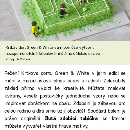
Krtkův dort Green & White vám pomůže vytvořit
nezapomenutelné fotbalové hřiště na dětskou oslavu
Zdroj: Dr.Oetker
Pečení Krtkova dortu Green & White v jarní edici se
mění v malou oslavu plnou barev a radosti. Zelenobílý
základ přímo vybízí ke kreativitě. Můžete malovat
květiny, veselé postavičky, jednoduché vzory nebo se
inspirovat obrázkem na obalu. Zdobení je zábavou pro
celou rodinu a děti si ho užijí obzvlášť. Součástí balení je
právě originální
, se kterou
žlutá zdobicí tubička
můžete vytvářet vlastní hravé motivy.