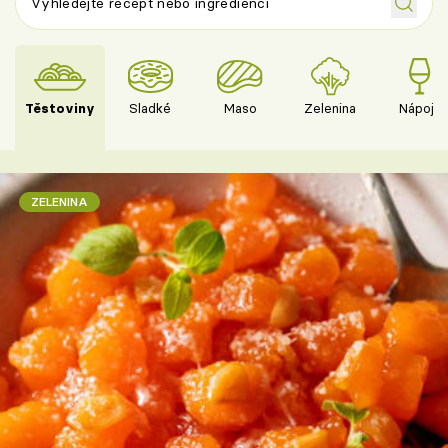
Těstoviny
Sladké
Maso
Zelenina
Nápoje
ZELENINA