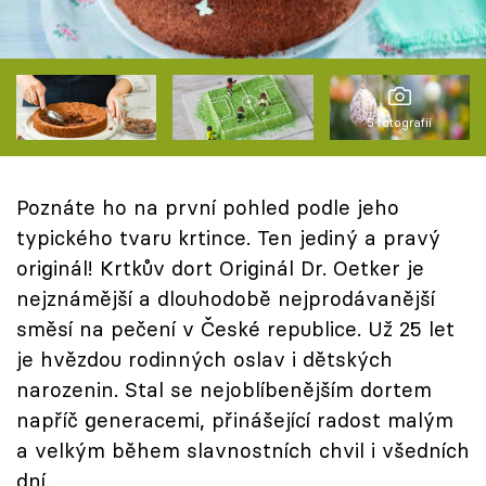
Škola vaření
Recepty z TV
5 fotografií
Speciál: Cuketa
Těhotnej kuchař
Poznáte ho na první pohled podle jeho
Sledujte prima+
typického tvaru krtince. Ten jediný a pravý
originál! Krtkův dort Originál Dr. Oetker je
nejznámější a dlouhodobě nejprodávanější
Přihlášení
směsí na pečení v České republice. Už 25 let
je hvězdou rodinných oslav i dětských
Sledujte nás
narozenin. Stal se nejoblíbenějším dortem
napříč generacemi, přinášející radost malým
a velkým během slavnostních chvil i všedních
dní.