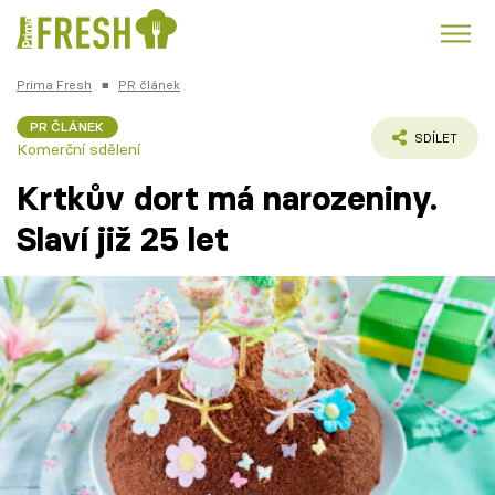
Prima Fresh
■
PR článek
Kuře
Polévky k večeři
Rychlé večeře
Trendy:
PR ČLÁNEK
SDÍLET
Komerční sdělení
Česká kuchyně
Čokoláda
Krtkův dort má narozeniny.
Slaví již 25 let
Témata
Recepty
Články
TV Program