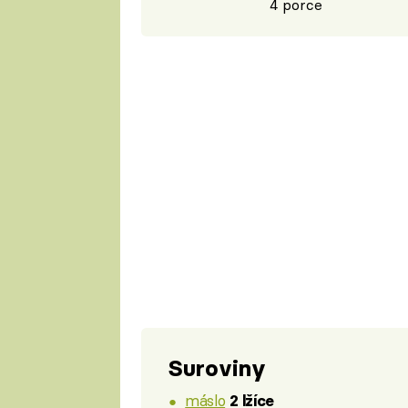
4 porce
Suroviny
máslo
2 lžíce