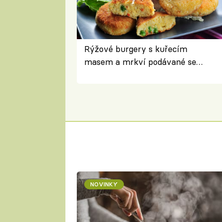
Rýžové burgery s kuřecím
masem a mrkví podávané se
salátem – lehká a chutná večeře
NOVINKY