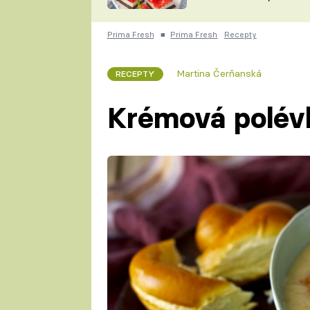
nepotřebujete troubu
ZDENĚK
ČESKO NA TALÍŘI
POHLREICH
Prima Fresh
■
Prima Fresh
Recepty
KAROLÍNA,
JAROSLAV SAPÍK
DOMÁCÍ
Martina Čerňanská
RECEPTY
KUCHAŘKA
KAROLÍNA
KAMBERSKÁ
Krémová polév