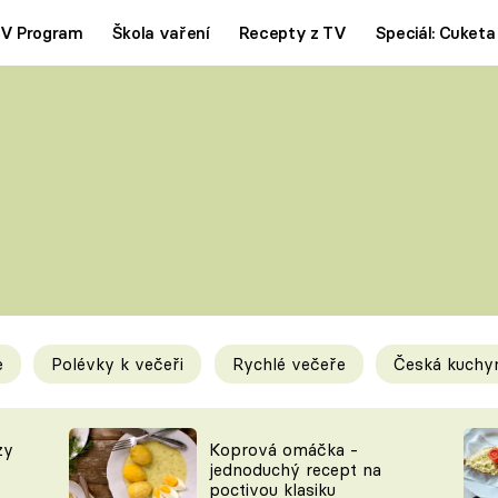
V Program
Škola vaření
Recepty z TV
Speciál: Cuketa
Polévky
Saláty
ČESKÁ KLASIKA
TĚSTOVIN
SILNÉ VÝVARY
SLADKÉ
KRÉMOVÉ
BEZMASÁ J
e
Polévky k večeři
Rychlé večeře
Česká kuchy
y
Tipy a triky
Novink
zy
Koprová omáčka -
jednoduchý recept na
poctivou klasiku
KAM ZA JÍDLEM
BLOG