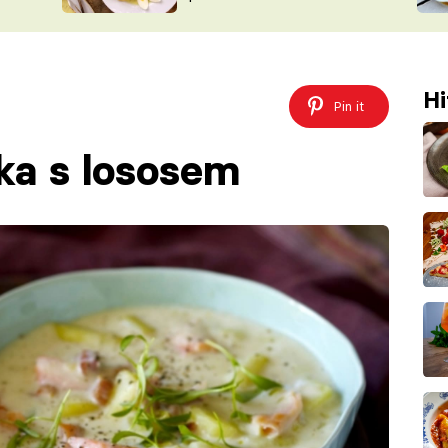
ŠÉFREDAK
VYCHYTÁVKY
SOUTĚŽ FR
NA NÁKUPECH
ČASOPIS
Hi
Pin it
ka s lososem