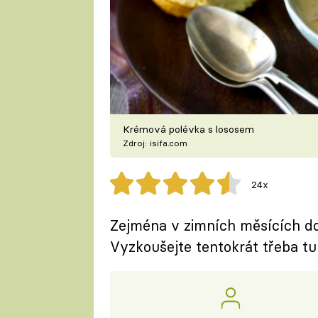
Krémová polévka s lososem
Zdroj: isifa.com
24x
Zejména v zimních měsících d
Vyzkoušejte tentokrát třeba tu