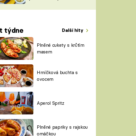
TORKY
ESH
t týdne
Další hity
Plněné cukety s krůtím
masem
Hrníčková buchta s
ovocem
Aperol Spritz
Plněné papriky s rajskou
omáčkou