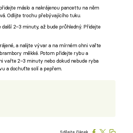
 přidejte máslo a nakrájenou pancettu na něm
á. Odlijte trochu přebývajícího tuku.
 další 2–3 minuty, až bude průhledný. Přidejte
ájené, a nalijte vývar a na mírném ohni vařte
 brambory měkké. Potom přidejte rybu a
ni vařte 2–3 minuty nebo dokud nebude ryba
vu a dochuťte solí a pepřem.
Sdílejte článek