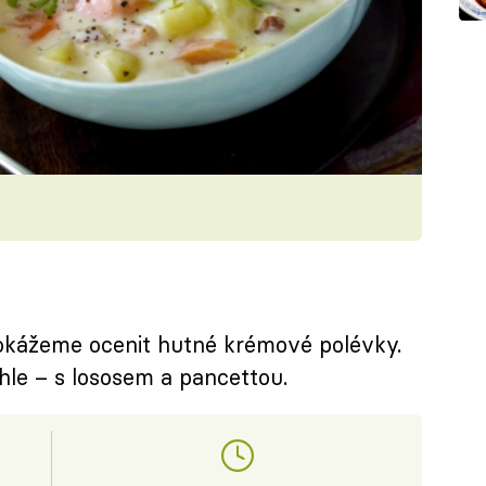
okážeme ocenit hutné krémové polévky.
hle – s lososem a pancettou.