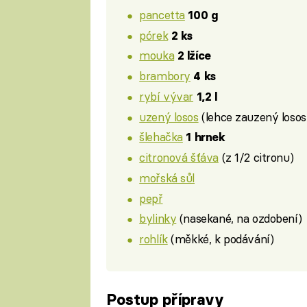
pancetta
100 g
pórek
2 ks
mouka
2 lžíce
brambory
4 ks
rybí vývar
1,2 l
uzený losos
(lehce zauzený losos
šlehačka
1 hrnek
citronová šťáva
(z 1/2 citronu)
mořská sůl
pepř
bylinky
(nasekané, na ozdobení)
rohlík
(měkké, k podávání)
Postup přípravy