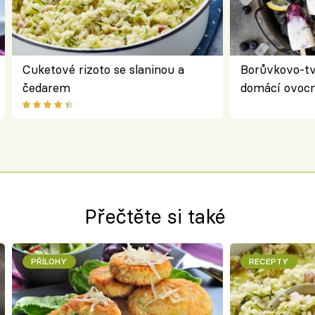
Cuketové rizoto se slaninou a
Borůvkovo-t
čedarem
domácí ovocn
Přečtěte si také
PŘÍLOHY
RECEPTY