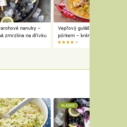
varohové nanuky –
Vepřový guláš s houbami a
á zmrzlina na dřívku
pórkem – krémový a voňavý
pokrm z jednoho hrnce
SLADKÉ