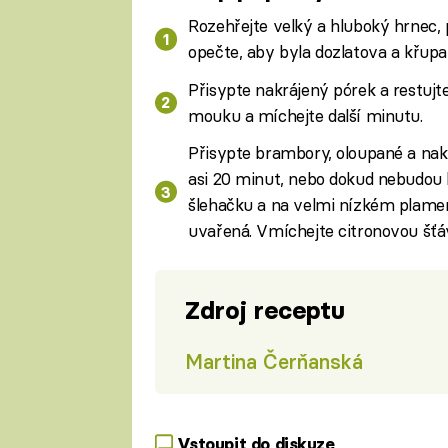
Rozehřejte velký a hluboký hrnec,
opečte, aby byla dozlatova a křupav
Přisypte nakrájený pórek a restujte
mouku a míchejte další minutu.
Přisypte brambory, oloupané a nakr
asi 20 minut, nebo dokud nebudou
šlehačku a na velmi nízkém plame
uvařená. Vmíchejte citronovou šťá
Zdroj receptu
Martina Čerňanská
Vstoupit do diskuze