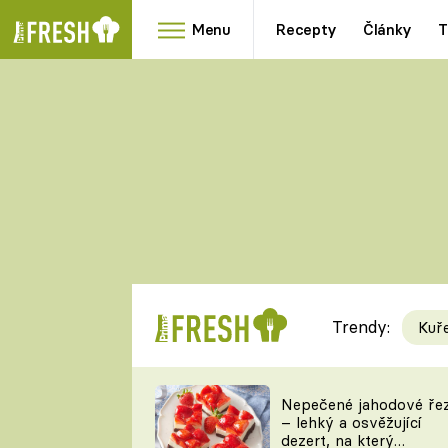
Menu
Recepty
Články
T
Oblíbené
Přílohy
recepty
HRANOLKY
HOUBY
KNEDLÍKY
DÝNĚ
KAŠE
RYCHLOVKY
Trendy:
Kuř
Populární
Videorecept
Nepečené jahodové ře
– lehký a osvěžující
kuchaři
dezert, na který
TEĎ VAŘÍ ŠÉF!