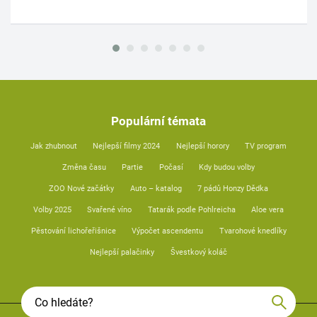
Populární témata
Jak zhubnout
Nejlepší filmy 2024
Nejlepší horory
TV program
Změna času
Partie
Počasí
Kdy budou volby
ZOO Nové začátky
Auto – katalog
7 pádů Honzy Dědka
Volby 2025
Svařené víno
Tatarák podle Pohlreicha
Aloe vera
Pěstování lichořeřišnice
Výpočet ascendentu
Tvarohové knedlíky
Nejlepší palačinky
Švestkový koláč