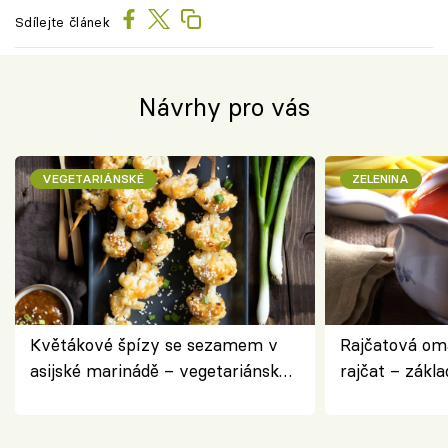
Sdílejte článek
Návrhy pro vás
VEGETARIÁNSKÉ
ZELENINA
Květákové špízy se sezamem v
Rajčatová om
asijské marinádě – vegetariánská
rajčat – zákla
chuťovka z grilu