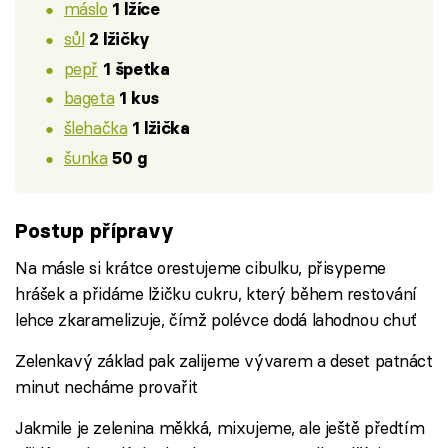
máslo
1 lžíce
sůl
2 lžičky
pepř
1 špetka
bageta
1 kus
šlehačka
1 lžička
šunka
50 g
Postup přípravy
Na másle si krátce orestujeme cibulku, přisypeme
hrášek a přidáme lžičku cukru, který během restování
lehce zkaramelizuje, čímž polévce dodá lahodnou chuť
Zelenkavý základ pak zalijeme vývarem a deset patnáct
minut necháme provařit
Jakmile je zelenina měkká, mixujeme, ale ještě předtím