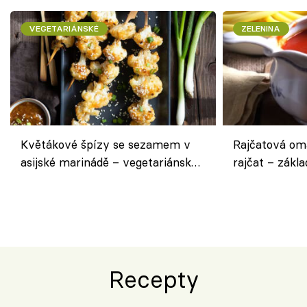
VEGETARIÁNSKÉ
ZELENINA
Květákové špízy se sezamem v
Rajčatová om
asijské marinádě – vegetariánská
rajčat – zákla
chuťovka z grilu
Recepty