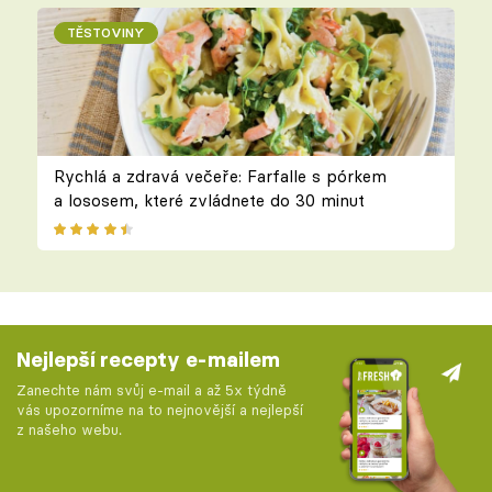
TĚSTOVINY
Rychlá a zdravá večeře: Farfalle s pórkem
a lososem, které zvládnete do 30 minut
Nejlepší recepty e-mailem
Zanechte nám svůj e-mail a až 5x týdně
vás upozorníme na to nejnovější a nejlepší
z našeho webu.