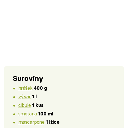
Suroviny
hrášek
400 g
vývar
1 l
cibule
1 kus
smetana
100 ml
mascarpone
1 lžíce