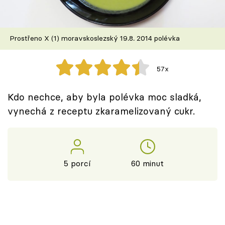
Škola vaření
Recepty z TV
Prostřeno X (1) moravskoslezský 19.8. 2014 polévka
Speciál: Cuketa
57x
Těhotnej kuchař
Kdo nechce, aby byla polévka moc sladká,
Sledujte prima+
vynechá z receptu zkaramelizovaný cukr.
Přihlášení
5 porcí
60 minut
Sledujte nás