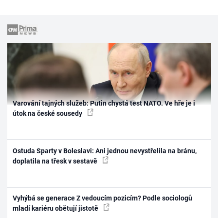
Varování tajných služeb: Putin chystá test NATO. Ve hře je i
útok na české sousedy
Ostuda Sparty v Boleslavi: Ani jednou nevystřelila na bránu,
doplatila na třesk v sestavě
Vyhýbá se generace Z vedoucím pozicím? Podle sociologů
mladí kariéru obětují jistotě