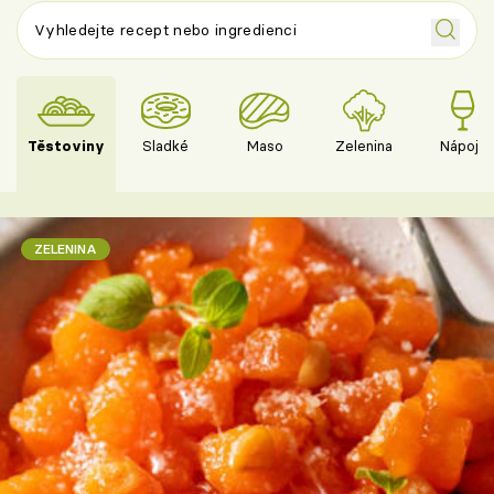
Těstoviny
Sladké
Maso
Zelenina
Nápoje
ZELENINA