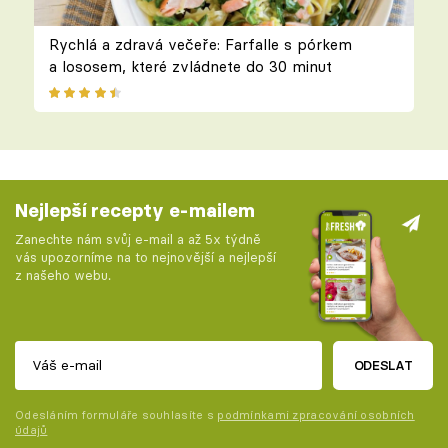
Rychlá a zdravá večeře: Farfalle s pórkem
a lososem, které zvládnete do 30 minut
Nejlepší recepty e-mailem
Zanechte nám svůj e-mail a až 5x týdně
vás upozorníme na to nejnovější a nejlepší
z našeho webu.
ODESLAT
Odesláním formuláře souhlasíte s
podmínkami zpracování osobních
údajů