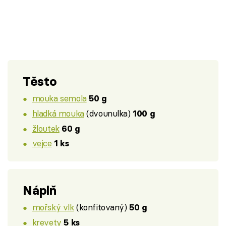
Těsto
mouka semola
50 g
hladká mouka
(dvounulka)
100 g
žloutek
60 g
vejce
1 ks
Náplň
mořský vlk
(konfitovaný)
50 g
krevety
5 ks