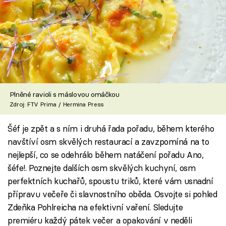
Plněné ravioli s máslovou omáčkou
Zdroj: FTV Prima / Hermina Press
Šéf je zpět a s ním i druhá řada pořadu, během kterého
navštíví osm skvělých restaurací a zavzpomíná na to
nejlepší, co se odehrálo během natáčení pořadu Ano,
šéfe!. Poznejte dalších osm skvělých kuchyní, osm
perfektních kuchařů, spoustu triků, které vám usnadní
přípravu večeře či slavnostního oběda. Osvojte si pohled
Zdeňka Pohlreicha na efektivní vaření. Sledujte
premiéru každý pátek večer a opakování v neděli