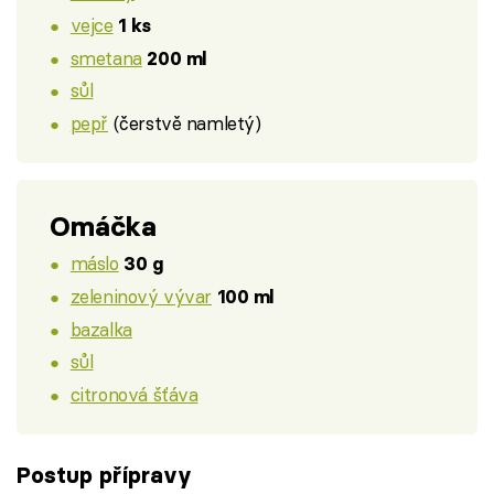
vejce
1 ks
smetana
200 ml
sůl
pepř
(čerstvě namletý)
Omáčka
máslo
30 g
zeleninový vývar
100 ml
bazalka
sůl
citronová šťáva
Postup přípravy