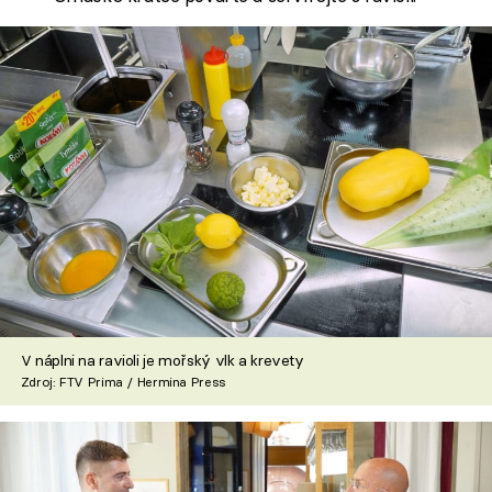
V náplni na ravioli je mořský vlk a krevety
Zdroj: FTV Prima / Hermina Press