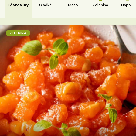
Těstoviny
Sladké
Maso
Zelenina
Nápoje
ZELENINA