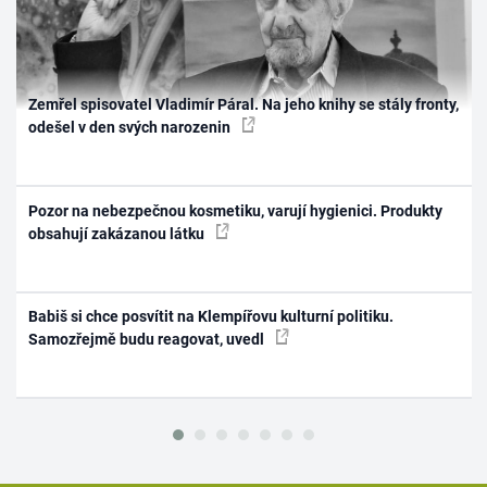
Zemřel spisovatel Vladimír Páral. Na jeho knihy se stály fronty,
odešel v den svých narozenin
Pozor na nebezpečnou kosmetiku, varují hygienici. Produkty
obsahují zakázanou látku
Babiš si chce posvítit na Klempířovu kulturní politiku.
Samozřejmě budu reagovat, uvedl