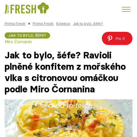
Prima Fresh
■
Prima Fresh
Kolekce
Jak to bylo, šéfe?
Kuře
Polévky k večeři
Rychlé večeře
Trendy:
JAK TO BYLO, ŠÉFE?
Pin it
Miro Čornanin
Česká kuchyně
Čokoláda
Jak to bylo, šéfe? Ravioli
plněné konfitem z mořského
vlka s citronovou omáčkou
Témata
podle Miro Čornanina
Recepty
Failed to fetch
40x
Články
V italské restauraci nesmí chybět těstoviny!
TV Program
V novém díle kulinárního pořadu zavítal