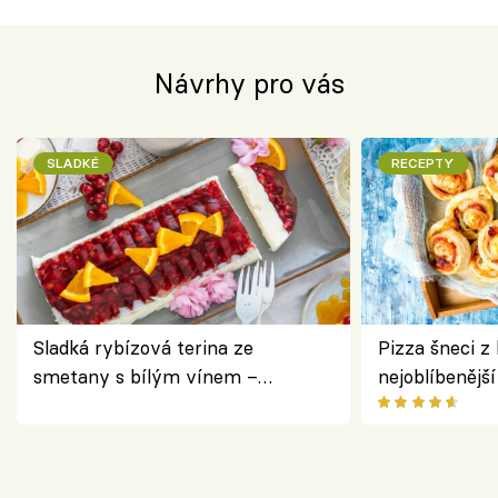
Návrhy pro vás
SLADKÉ
RECEPTY
Sladká rybízová terina ze
Pizza šneci z 
smetany s bílým vínem –
nejoblíbenějš
osvěžující dezert s ovocem