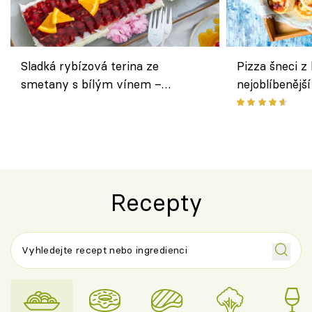
Sladká rybízová terina ze
Pizza šneci z 
smetany s bílým vínem –
nejoblíbenějš
osvěžující dezert s ovocem
Recepty