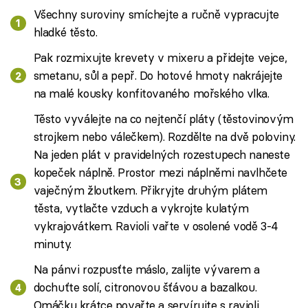
Všechny suroviny smíchejte a ručně vypracujte
hladké těsto.
Pak rozmixujte krevety v mixeru a přidejte vejce,
smetanu, sůl a pepř. Do hotové hmoty nakrájejte
na malé kousky konfitovaného mořského vlka.
Těsto vyválejte na co nejtenčí pláty (těstovinovým
strojkem nebo válečkem). Rozdělte na dvě poloviny.
Na jeden plát v pravidelných rozestupech naneste
kopeček náplně. Prostor mezi náplněmi navlhčete
vaječným žloutkem. Přikryjte druhým plátem
těsta, vytlačte vzduch a vykrojte kulatým
vykrajovátkem. Ravioli vařte v osolené vodě 3-4
minuty.
Na pánvi rozpusťte máslo, zalijte vývarem a
dochuťte solí, citronovou šťávou a bazalkou.
Omáčku krátce povařte a servírujte s ravioli.