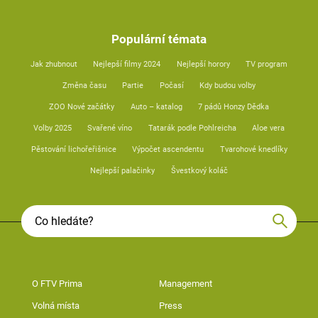
Populární témata
Jak zhubnout
Nejlepší filmy 2024
Nejlepší horory
TV program
Změna času
Partie
Počasí
Kdy budou volby
ZOO Nové začátky
Auto – katalog
7 pádů Honzy Dědka
Volby 2025
Svařené víno
Tatarák podle Pohlreicha
Aloe vera
Pěstování lichořeřišnice
Výpočet ascendentu
Tvarohové knedlíky
Nejlepší palačinky
Švestkový koláč
O FTV Prima
Management
Volná místa
Press