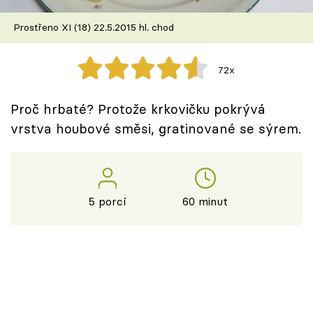
Škola vaření
Prostřeno XI (18) 22.5.2015 hl. chod
Recepty z TV
72x
Speciál: Cuketa
Proč hrbaté? Protože krkovičku pokrývá
Těhotnej kuchař
vrstva houbové směsi, gratinované se sýrem.
Sledujte prima+
Přihlášení
5 porcí
60 minut
Sledujte nás