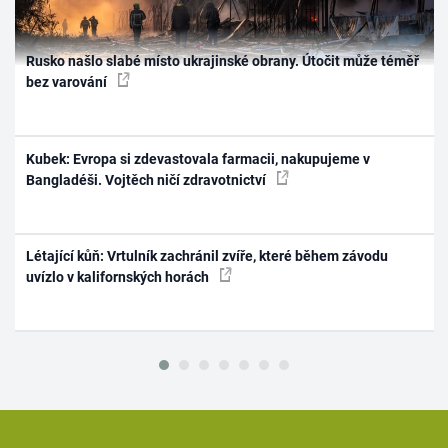
Rusko našlo slabé místo ukrajinské obrany. Útočit může téměř
bez varování
Kubek: Evropa si zdevastovala farmacii, nakupujeme v
Bangladéši. Vojtěch ničí zdravotnictví
Létající kůň: Vrtulník zachránil zvíře, které během závodu
uvízlo v kalifornských horách