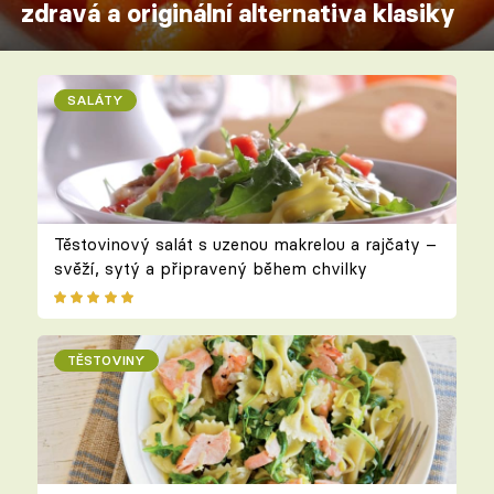
zdravá a originální alternativa klasiky
SALÁTY
Těstovinový salát s uzenou makrelou a rajčaty –
svěží, sytý a připravený během chvilky
TĚSTOVINY