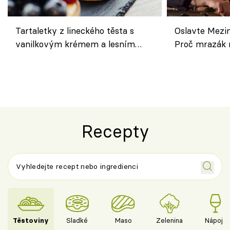
Tartaletky z lineckého těsta s
Oslavte Mezin
vanilkovým krémem a lesním
Proč mrazák n
ovocem podle Bread Society
horku vsadit 
Recepty
Těstoviny
Sladké
Maso
Zelenina
Nápoje