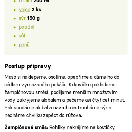
mléko
200 ml
vejce
2 ks
sýr
150 g
petržel
sůl
pepř
Postup přípravy
Maso si naklepeme, osolíme, opepříme a dáme ho do
sádlem vymazaného pekáče. Krkovičku poklademe
žampiónovou směsí, podlijeme menším množstvím
vody, zakryjeme alobalem a pečeme asi čtyřicet minut.
Pak sundáme alobal a navrch nastrouháme sýr a
necháme chvilku zapéct do růžova.
Rohlíky nakrájíme na kostičky,
Žampiónová směs: