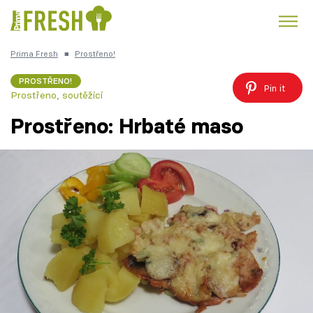
Prima Fresh
■
Prostřeno!
Kuře
Polévky k večeři
Rychlé večeře
Trendy:
PROSTŘENO!
Pin it
Prostřeno, soutěžící
Česká kuchyně
Čokoláda
Prostřeno: Hrbaté maso
Témata
Recepty
Články
TV Program