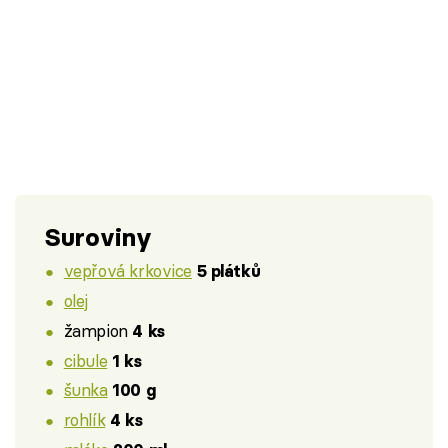
Suroviny
vepřová krkovice
5 plátků
olej
žampion
4 ks
cibule
1 ks
šunka
100 g
rohlík
4 ks