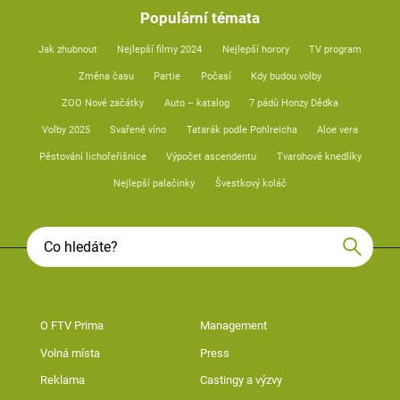
Populární témata
Jak zhubnout
Nejlepší filmy 2024
Nejlepší horory
TV program
Změna času
Partie
Počasí
Kdy budou volby
ZOO Nové začátky
Auto – katalog
7 pádů Honzy Dědka
Volby 2025
Svařené víno
Tatarák podle Pohlreicha
Aloe vera
Pěstování lichořeřišnice
Výpočet ascendentu
Tvarohové knedlíky
Nejlepší palačinky
Švestkový koláč
O FTV Prima
Management
Volná místa
Press
Reklama
Castingy a výzvy