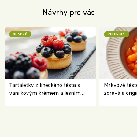
Návrhy pro vás
SLADKÉ
ZELENINA
Tartaletky z lineckého těsta s
Mrkvové těst
vanilkovým krémem a lesním
zdravá a origi
ovocem podle Bread Society
klasiky