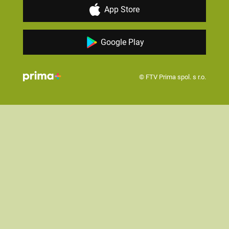
App Store
Google Play
© FTV Prima spol. s r.o.