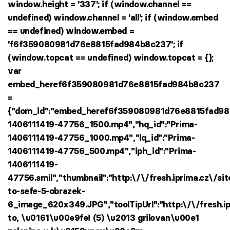
window.height = '337'; if (window.channel ==
undefined) window.channel = 'all'; if (window.embed
== undefined) window.embed =
'f6f359080981d76e8815fad984b8c237'; if
(window.topcat == undefined) window.topcat = {};
var
embed_heref6f359080981d76e8815fad984b8c237
=
{"dom_id":"embed_heref6f359080981d76e8815fad984b
1406111419-47756_1500.mp4","hq_id":"Prima-
1406111419-47756_1000.mp4","lq_id":"Prima-
1406111419-47756_500.mp4","iph_id":"Prima-
1406111419-
47756.smil","thumbnail":"http:\/\/fresh.iprima.cz\/
to-sefe-5-obrazek-
6_image_620x349.JPG","toolTipUrl":"http:\/\/fresh.
to, \u0161\u00e9fe! (5) \u2013 grilovan\u00e1