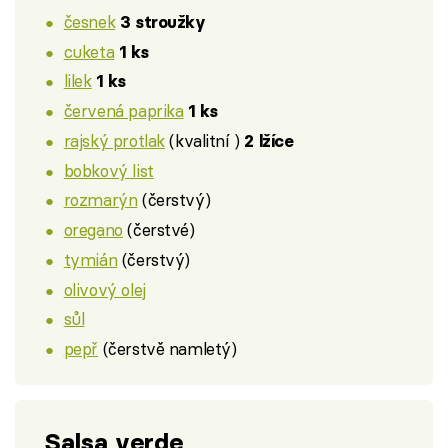
česnek
3 stroužky
cuketa
1 ks
lilek
1 ks
červená paprika
1 ks
rajský protlak
(kvalitní )
2 lžíce
bobkový list
rozmarýn
(čerstvý)
oregano
(čerstvé)
tymián
(čerstvý)
olivový olej
sůl
pepř
(čerstvě namletý)
Salsa verde