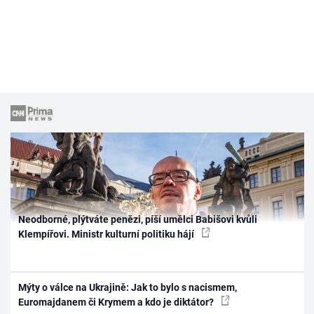
Neodborné, plýtváte penězi, píší umělci Babišovi kvůli
Klempířovi. Ministr kulturní politiku hájí
Mýty o válce na Ukrajině: Jak to bylo s nacismem,
Euromajdanem či Krymem a kdo je diktátor?