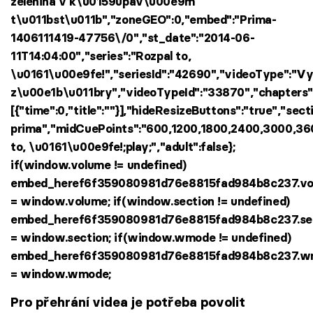
zelenina v k\u0159upav\u00e9m
t\u011bst\u011b","zoneGEO":0,"embed":"Prima-
1406111419-47756\/0","st_date":"2014-06-
11T14:04:00","series":"Rozpal to,
\u0161\u00e9fe!","seriesId":"42690","videoType":"
z\u00e1b\u011bry","videoTypeId":"33870","chapters"
[{"time":0,"title":""}],"hideResizeButtons":"true","sect
prima","midCuePoints":"600,1200,1800,2400,3000,3600
to, \u0161\u00e9fe!;play;","adult":false};
if(window.volume != undefined)
embed_heref6f359080981d76e8815fad984b8c237.vo
= window.volume; if(window.section != undefined)
embed_heref6f359080981d76e8815fad984b8c237.se
= window.section; if(window.wmode != undefined)
embed_heref6f359080981d76e8815fad984b8c237.
= window.wmode;
Pro přehrání videa je potřeba povolit