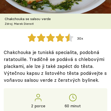
Recepty z TV
Speciál: Cuketa
Chakchouka se salsou verde
Zdroj: Marek Dienstl
Těhotnej kuchař
30x
Sledujte prima+
Chakchouka je tuniská specialita, podobná
Přihlášení
ratatouille. Tradičně se podává s chlebovými
plackami, ale lze ji také zapéct do těsta.
Výtečnou kapsu z listového těsta podávejte s
Sledujte nás
voňavou salsou verde z čerstvých bylinek.
2 porce
60 minut