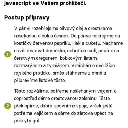
javascript ve Vašem prohlížeči.
Postup přípravy
V pánvi rozehřejeme olivový olej a orestujeme
nasekanou cibuli a česnek. Do pánve nakrájíme na
kostičky červenou papriku, lilek a cuketu. Necháme
chvíli restovat doměkka, ochutíme solí, pepřem a
čerstvým oreganem, bobkovým listem,
rozmarýnem a tymiánem. Vmícháme dvě lžíce
rajského protlaku, směs stáhneme z ohně a
připravíme listové těsto.
Těsto rozválíme, potřeme našlehaným vejcem a
doprostřed dáme orestovanou zeleninu. Těsto
překlopíme, dobře upevníme spoje, vršek ještě
potřeme vajíčkem a dáme do zlatova upéct na
přikrytý gril.