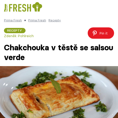
Prima Fresh
■
Prima Fresh
Recepty
Kuře
Polévky k večeři
Rychlé večeře
Česká k
Trendy:
RECEPTY
Pin it
Zdeněk Pohlreich
Chakchouka v těstě se salsou
verde
Témata
Recepty
Články
TV Program
Škola vaření