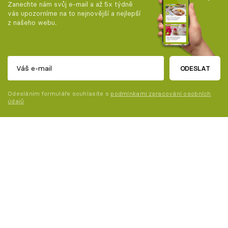
Zanechte nám svůj e-mail a až 5x týdně
vás upozorníme na to nejnovější a nejlepší
z našeho webu.
ODESLAT
Odesláním formuláře souhlasíte s
podmínkami zpracování osobních
údajů