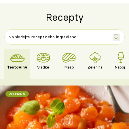
Recepty
Těstoviny
Sladké
Maso
Zelenina
Nápoje
ZELENINA