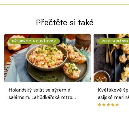
Přečtěte si také
PŘEDKRMY A CHUŤOVKY
VEGETARIÁNSK
Holandský salát se sýrem a
Květákové šp
salámem: Lahůdkářská retro
asijské marin
klasika, která chutná stejně skvěle
chuťovka z gr
jako dřív