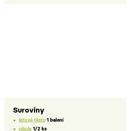
Suroviny
listové těsto
1 balení
cibule
1/2 ks