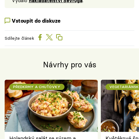
Vydalo
nakladatelství Sevruga
.
Vstoupit do diskuze
Sdílejte článek
Návrhy pro vás
PŘEDKRMY A CHUŤOVKY
VEGETARIÁNSK
Holandský salát se sýrem a
Květákové šp