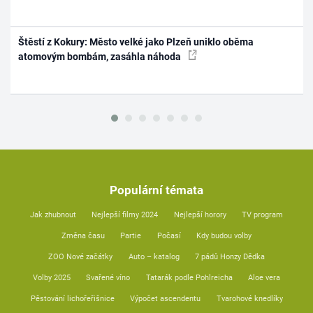
Štěstí z Kokury: Město velké jako Plzeň uniklo oběma
atomovým bombám, zasáhla náhoda
Populární témata
Jak zhubnout
Nejlepší filmy 2024
Nejlepší horory
TV program
Změna času
Partie
Počasí
Kdy budou volby
ZOO Nové začátky
Auto – katalog
7 pádů Honzy Dědka
Volby 2025
Svařené víno
Tatarák podle Pohlreicha
Aloe vera
Pěstování lichořeřišnice
Výpočet ascendentu
Tvarohové knedlíky