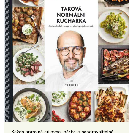
Každá správná grilovací párty je neodmyslitelně