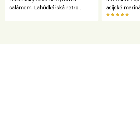
salámem: Lahůdkářská retro
asijské marin
klasika, která chutná stejně skvěle
chuťovka z gr
jako dřív