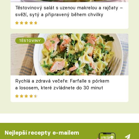
Těstovinový salát s uzenou makrelou a rajčaty –
svěží, sytý a připravený během chvilky
TĚSTOVINY
Rychlá a zdravá večeře: Farfalle s pórkem
a lososem, které zvládnete do 30 minut
Nejlepší recepty e-mailem