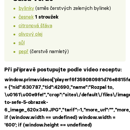
bylinky
(směs čerstvých zelených bylinek)
česnek
1 stroužek
citronová šťáva
olivový olej
sůl
pepř
(čerstvě namletý)
Při přípravě postupujte podle video receptu:
window.primavideos['playerf6f359080981d76e8815f
= {"nid":630787,"tid":42690,"name":"Rozpal to,
\u0161\u00e9fe!","crop":"sites\/default\/files\/i
to-sefe-5-obrazek-
6_image_620x349.JPG","tarif":-1,"more_url":"","more_i
if (window.width == undefined) window.width =
'600'; if (window.height == undefined)