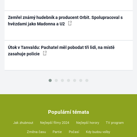
Zemřel známý hudebník a producent Orbit. Spolupracoval s
hvězdami jako Madonna a U2
Útok v Tanvaldu: Pachatel měl pobodat tři lidi, na místě
zasahuje policie
Populární témata
Jak zhubnout
Nejlepší filmy 2024
Nejlepší horory
TV program
Změna času
Partie
Počasí
Kdy budou volby