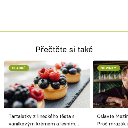
Přečtěte si také
SLADKÉ
NOVINKY
Tartaletky z lineckého těsta s
Oslavte Mezin
vanilkovým krémem a lesním
Proč mrazák n