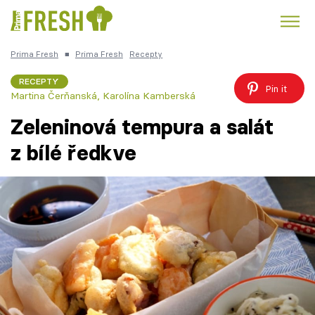
Prima Fresh
■
Prima Fresh
Recepty
Kuře
Polévky k večeři
Rychlé večeře
Trendy:
RECEPTY
Pin it
Martina Čerňanská
,
Karolína Kamberská
Česká kuchyně
Čokoláda
Zeleninová tempura a salát
z bílé ředkve
Témata
Recepty
Články
TV Program