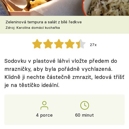
Škola vaření
Recepty z TV
Zeleninová tempura a salát z bílé ředkve
Zdroj: Karolína domácí kuchařka
Speciál: Cuketa
27x
Těhotnej kuchař
Sodovku v plastové láhvi vložte předem do
Sledujte prima+
mrazničky, aby byla pořádně vychlazená.
Klidně ji nechte částečně zmrazit, ledová tříšť
Přihlášení
je na těstíčko ideální.
Sledujte nás
4 porce
60 minut