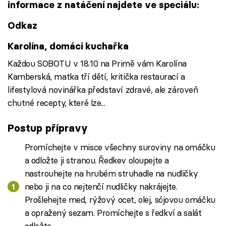
informace z natáčení najdete ve speciálu:
Odkaz
Karolína, domácí kuchařka
Každou SOBOTU v 18.10 na Primě vám Karolína
Kamberská, matka tří dětí, kritička restaurací a
lifestylová novinářka představí zdravé, ale zároveň
chutné recepty, které lze...
Postup přípravy
Promíchejte v misce všechny suroviny na omáčku
a odložte ji stranou. Ředkev oloupejte a
nastrouhejte na hrubém struhadle na nudličky
nebo ji na co nejtenčí nudličky nakrájejte.
Prošlehejte med, rýžový ocet, olej, sójovou omáčku
a opražený sezam. Promíchejte s ředkví a salát
odložte.