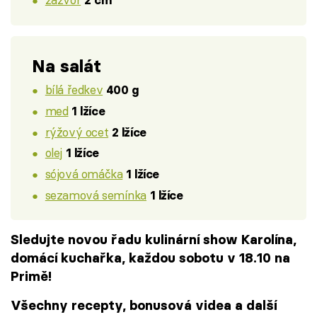
2 cm
Na salát
bílá ředkev
400 g
med
1 lžíce
rýžový ocet
2 lžíce
olej
1 lžíce
sójová omáčka
1 lžíce
sezamová semínka
1 lžíce
Sledujte novou řadu kulinární show Karolína,
domácí kuchařka, každou sobotu v 18.10 na
Primě!
Všechny recepty, bonusová videa a další