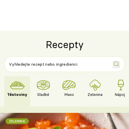
ovocem podle Bread Society
horku vsadit 
Recepty
Těstoviny
Sladké
Maso
Zelenina
Nápoje
ZELENINA