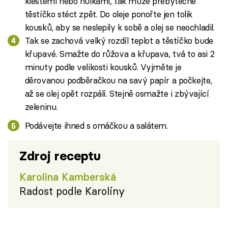
kleštěmi nebo hůlkami, tak může přebytečné
těstíčko stéct zpět. Do oleje ponořte jen tolik
kousků, aby se neslepily k sobě a olej se neochladil.
Tak se zachová velký rozdíl teplot a těstíčko bude
křupavé. Smažte do růžova a křupava, tvá to asi 2
minuty podle velikosti kousků. Vyjměte je
děrovanou podběračkou na savý papír a počkejte,
až se olej opět rozpálí. Stejně osmažte i zbývající
zeleninu.
Podávejte ihned s omáčkou a salátem.
Zdroj receptu
Karolína Kamberská
Radost podle Karolíny