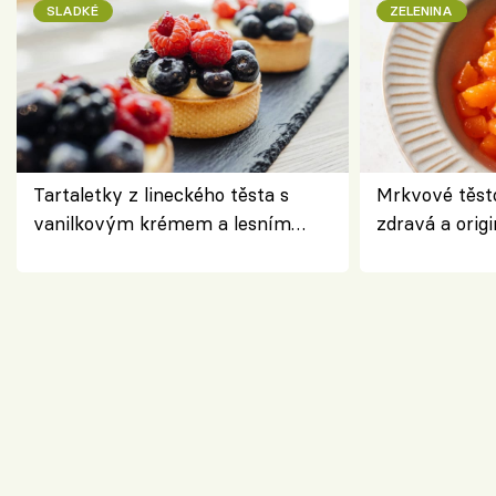
SLADKÉ
ZELENINA
Tartaletky z lineckého těsta s
Mrkvové těst
vanilkovým krémem a lesním
zdravá a origi
ovocem podle Bread Society
klasiky