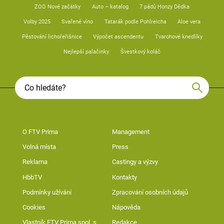
ZOO Nové začátky
Auto – katalog
7 pádů Honzy Dědka
Volby 2025
Svařené víno
Tatarák podle Pohlreicha
Aloe vera
Pěstování lichořeřišnice
Výpočet ascendentu
Tvarohové knedlíky
Nejlepší palačinky
Švestkový koláč
O FTV Prima
Management
Volná místa
Press
Reklama
Castingy a výzvy
HbbTV
Kontakty
Podmínky užívání
Zpracování osobních údajů
Cookies
Nápověda
Vlastník FTV Prima spol. s
Redakce