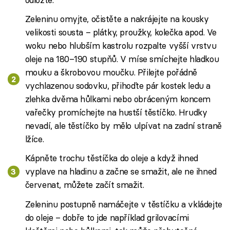
Zeleninu omyjte, očistěte a nakrájejte na kousky
velikosti sousta – plátky, proužky, kolečka apod. Ve
woku nebo hlubším kastrolu rozpalte vyšší vrstvu
oleje na 180–190 stupňů. V míse smíchejte hladkou
mouku a škrobovou moučku. Přilejte pořádně
vychlazenou sodovku, přihoďte pár kostek ledu a
zlehka dvěma hůlkami nebo obráceným koncem
vařečky promíchejte na hustší těstíčko. Hrudky
nevadí, ale těstíčko by mělo ulpívat na zadní straně
lžíce.
Kápněte trochu těstíčka do oleje a když ihned
vyplave na hladinu a začne se smažit, ale ne ihned
červenat, můžete začít smažit.
Zeleninu postupně namáčejte v těstíčku a vkládejte
do oleje – dobře to jde například grilovacími