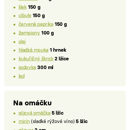
lilek
150 g
cibule
150 g
červená paprika
150 g
žampiony
100 g
olej
hladká mouka
1 hrnek
kukuřičný škrob
2 lžíce
sodovka
300 ml
led
Na omáčku
sójová omáčka
5 lžic
mirin
(sladké rýžové víno)
5 lžic
zázvor