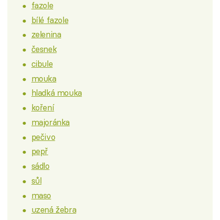
fazole
bílé fazole
zelenina
česnek
cibule
mouka
hladká mouka
koření
majoránka
pečivo
pepř
sádlo
sůl
maso
uzená žebra