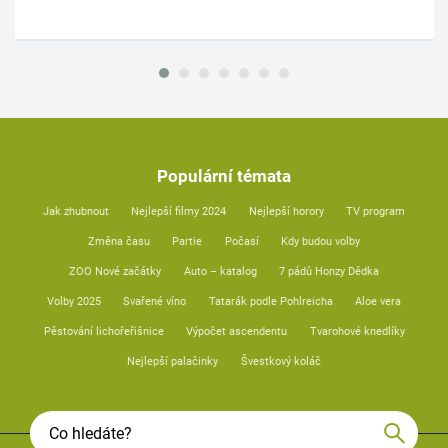
Populární témata
Jak zhubnout
Nejlepší filmy 2024
Nejlepší horory
TV program
Změna času
Partie
Počasí
Kdy budou volby
ZOO Nové začátky
Auto – katalog
7 pádů Honzy Dědka
Volby 2025
Svařené víno
Tatarák podle Pohlreicha
Aloe vera
Pěstování lichořeřišnice
Výpočet ascendentu
Tvarohové knedlíky
Nejlepší palačinky
Švestkový koláč