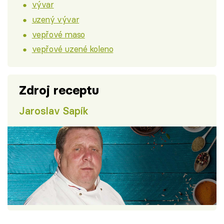
vývar
uzený vývar
vepřové maso
vepřové uzené koleno
Zdroj receptu
Jaroslav Sapík