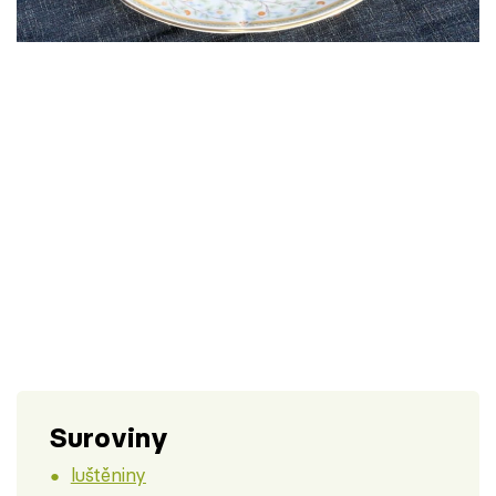
Škola vaření
Recepty z TV
Speciál: Cuketa
Těhotnej kuchař
Sledujte prima+
Přihlášení
Sledujte nás
Suroviny
luštěniny