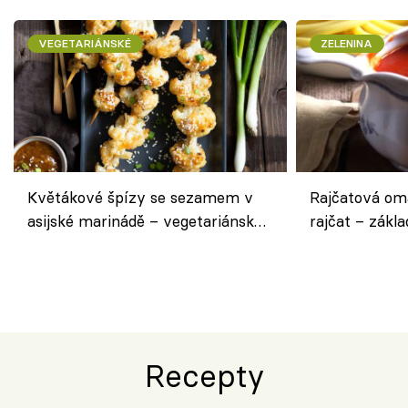
VEGETARIÁNSKÉ
ZELENINA
Květákové špízy se sezamem v
Rajčatová om
asijské marinádě – vegetariánská
rajčat – zákla
chuťovka z grilu
Recepty