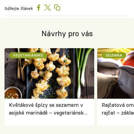
Sdílejte článek
Návrhy pro vás
VEGETARIÁNSKÉ
ZELENINA
Květákové špízy se sezamem v
Rajčatová om
asijské marinádě – vegetariánská
rajčat – zákla
chuťovka z grilu