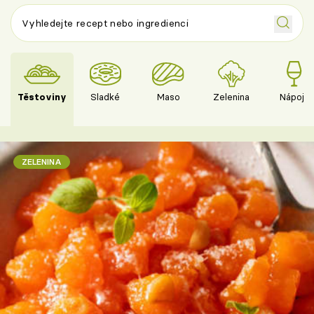
Těstoviny
Sladké
Maso
Zelenina
Nápoje
ZELENINA