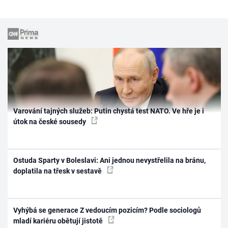
Varování tajných služeb: Putin chystá test NATO. Ve hře je i
útok na české sousedy
Ostuda Sparty v Boleslavi: Ani jednou nevystřelila na bránu,
doplatila na třesk v sestavě
Vyhýbá se generace Z vedoucím pozicím? Podle sociologů
mladí kariéru obětují jistotě