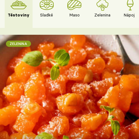
Těstoviny
Sladké
Maso
Zelenina
Nápoje
ZELENINA