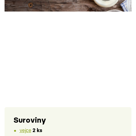
Škola vaření
Recepty z TV
Speciál: Cuketa
Těhotnej kuchař
Sledujte prima+
Přihlášení
Sledujte nás
Suroviny
vejce
2 ks