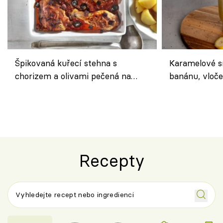
Špikovaná kuřecí stehna s
Karamelové s
chorizem a olivami pečená na
banánu, vloče
letní zelenině – šťavnaté maso s
snídaně do sk
výraznou chutí inspirovanou
Španělskem
Recepty