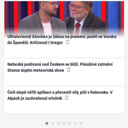
Ultralevicový Sánchez je žábou na prameni, pustil se Vondra
do Španělů. Kritizoval i Gregor
Nebeská podívaná nad Českem se blíží. Působivé zatmění
Slunce doplní meteorická show
Češi slepě věřili aplikaci a přecenili síly, píší v Rakousku. V
Alpách je zachraňoval vrtulník