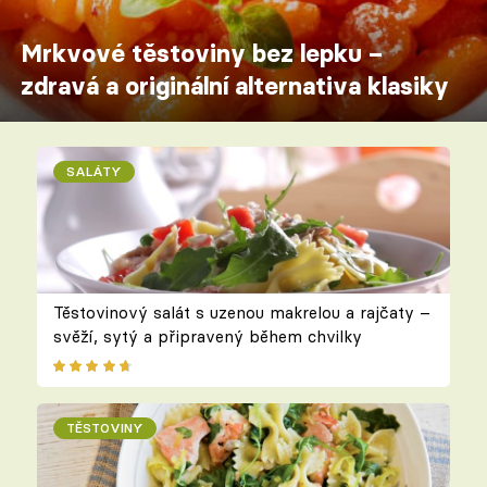
Mrkvové těstoviny bez lepku –
zdravá a originální alternativa klasiky
SALÁTY
Těstovinový salát s uzenou makrelou a rajčaty –
svěží, sytý a připravený během chvilky
TĚSTOVINY