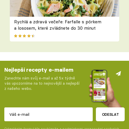
Rychlá a zdravá večeře: Farfalle s pórkem
a lososem, které zvládnete do 30 minut
Nejlepší recepty e-mailem
Zanechte nám svůj e-mail a až 5x týdně
vás upozorníme na to nejnovější a nejlepší
z našeho webu.
ODESLAT
Odesláním formuláře souhlasíte s
podmínkami zpracování osobních