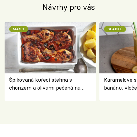
Návrhy pro vás
MASO
SLADKÉ
Špikovaná kuřecí stehna s
Karamelové s
chorizem a olivami pečená na
banánu, vloče
letní zelenině – šťavnaté maso s
snídaně do sk
výraznou chutí inspirovanou
Španělskem