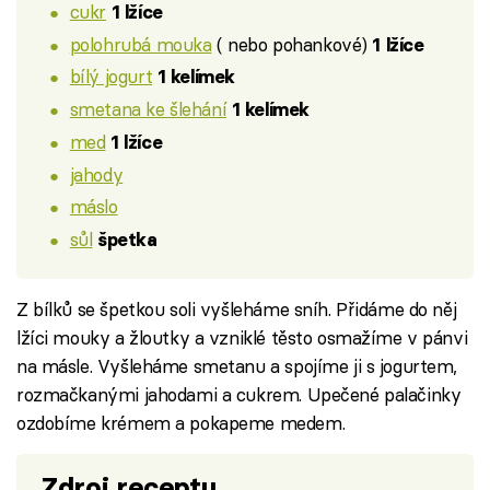
cukr
1 lžíce
polohrubá mouka
( nebo pohankové)
1 lžíce
bílý jogurt
1 kelímek
smetana ke šlehání
1 kelímek
med
1 lžíce
jahody
máslo
sůl
špetka
Z bílků se špetkou soli vyšleháme sníh. Přidáme do něj
lžíci mouky a žloutky a vzniklé těsto osmažíme v pánvi
na másle. Vyšleháme smetanu a spojíme ji s jogurtem,
rozmačkanými jahodami a cukrem. Upečené palačinky
ozdobíme krémem a pokapeme medem.
Zdroj receptu