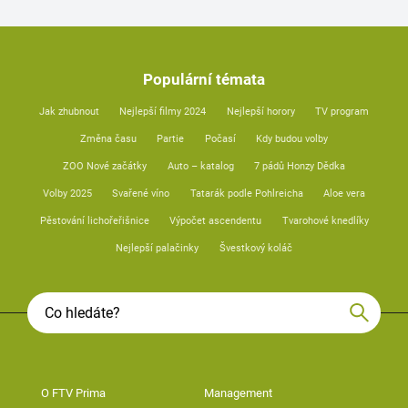
Populární témata
Jak zhubnout
Nejlepší filmy 2024
Nejlepší horory
TV program
Změna času
Partie
Počasí
Kdy budou volby
ZOO Nové začátky
Auto – katalog
7 pádů Honzy Dědka
Volby 2025
Svařené víno
Tatarák podle Pohlreicha
Aloe vera
Pěstování lichořeřišnice
Výpočet ascendentu
Tvarohové knedlíky
Nejlepší palačinky
Švestkový koláč
O FTV Prima
Management