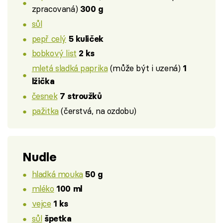
zpracovaná)
300 g
sůl
pepř celý
5 kuliček
bobkový list
2 ks
mletá sladká paprika
(může být i uzená)
1
lžička
česnek
7 stroužků
pažitka
(čerstvá, na ozdobu)
Nudle
hladká mouka
50 g
mléko
100 ml
vejce
1 ks
sůl
špetka