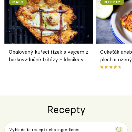
MASO
RECEPTY
Obalovaný kuřecí řízek s vejcem z
Cukeťák aneb
horkovzdušné fritézy – klasika v
plech s uzen
novém pojetí podle Jamieho
způsob, jak z
Olivera
cukety
Recepty