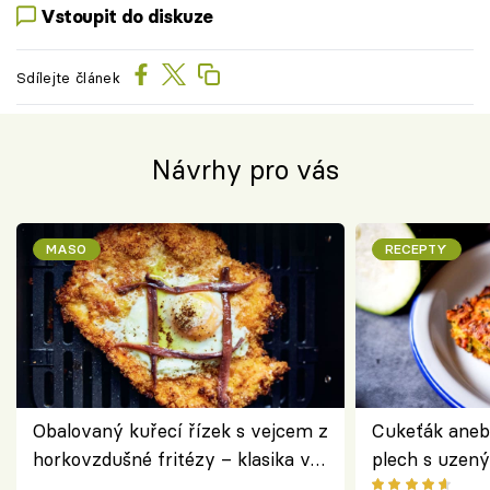
Vstoupit do diskuze
Sdílejte článek
Návrhy pro vás
MASO
RECEPTY
Obalovaný kuřecí řízek s vejcem z
Cukeťák aneb
horkovzdušné fritézy – klasika v
plech s uzen
novém pojetí podle Jamieho
způsob, jak z