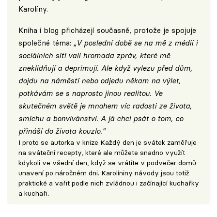
Karolíny
.
Kniha i blog přicházejí současně, protože je spojuje
společné téma:
„V poslední době se na mě z médií i
sociálních sítí valí hromada zpráv, které mě
zneklidňují a deprimují. Ale když vylezu před dům,
dojdu na náměstí nebo odjedu někam na výlet,
potkávám se s naprosto jinou realitou. Ve
skutečném světě je mnohem víc radosti ze života,
smíchu a bonvivánství. A já chci psát o tom, co
přináší do života kouzlo.“
I proto se autorka v knize Každý den je svátek zaměřuje
na sváteční recepty, které ale můžete snadno využít
kdykoli ve všední den, když se vrátíte v podvečer domů
unavení po náročném dni. Karolíniny návody jsou totiž
praktické a vařit podle nich zvládnou i začínající kuchařky
a kuchaři.