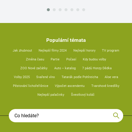
Populární témata
Jak zhubnout
Nejlepší filmy 2024
Nejlepší horory
TV program
Změna času
Partie
Počasí
Kdy budou volby
ZOO Nové začátky
Auto – katalog
7 pádů Honzy Dědka
Volby 2025
Svařené víno
Tatarák podle Pohlreicha
Aloe vera
Pěstování lichořeřišnice
Výpočet ascendentu
Tvarohové knedlíky
Nejlepší palačinky
Švestkový koláč