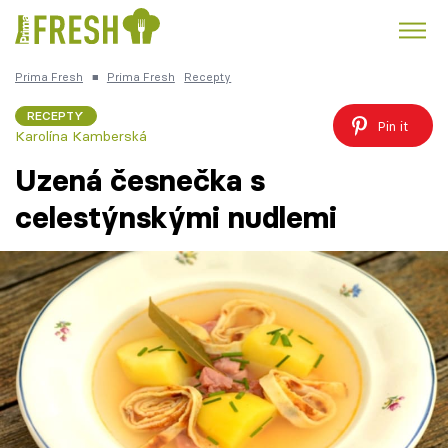
Prima Fresh
■
Prima Fresh
Recepty
Kuře
Polévky k večeři
Rychlé večeře
Trendy:
RECEPTY
Pin it
Karolína Kamberská
Česká kuchyně
Čokoláda
Uzená česnečka s
celestýnskými nudlemi
Témata
Recepty
Články
TV Program