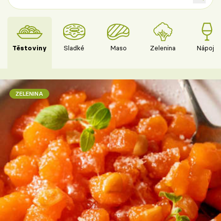
Těstoviny
Sladké
Maso
Zelenina
Nápoje
ZELENINA