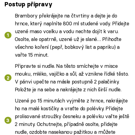
Postup přípravy
Brambory překrájejte na čtvrtiny a dejte je do
hrnce, který naplníte 800 ml studené vody. Přidejte
uzené maso vcelku a vodu nechte dojít k varu.
Osolte, ale opatrně, uzené už je slané… Přihoďte
všechno koření (pepř, bobkový list a papriku) a
vařte 15 minut.
Připravte si nudle. Na těsto smíchejte v misce
mouku, mléko, vajíčko a sůl, až vznikne řídké těsto.
V pánvi upečte na másle postupně 2 palačinky.
Položte je na sebe a nakrájejte z nich širší nudle.
Uzené po 15 minutách vyjměte z hrnce, nakrájejte
ho na malé kostičky a vraťte do polévky. Přidejte
prolisované stroužky česneku a polévku vařte ještě
2 minuty. Ochutnejte, případně osolte, přidejte
nudle, ozdobte nasekanou pažitkou a můžete