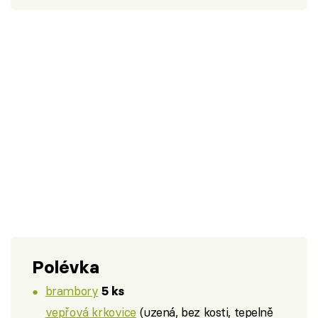
Polévka
brambory
5 ks
vepřová krkovice
(uzená, bez kosti, tepelně