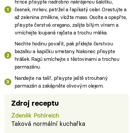
hrnce přisypte nadrobno nakrájenou šalotku,
česnek, mrkev, petržel a řapíkatý celer. Orestujte a
až zelenina změkne, vložte maso. Osolte a opepřte,
přisypte čerstvé oregano, zalijte bílým vínem a
vmíchejte loupaná rajčata a trochu mléka.
Nechte hodinu povařit, pak přidejte čerstvou
bazalku a kapičku smetany. Nakonec přisypte
hrášek. Ragú smíchejte s těstovinami a trochou
parmazánu.
Nandejte na talíř, přisypte ještě strouhaný
parmazán a zakápněte olivovým olejem.
Zdroj receptu
Zdeněk Pohlreich
Taková normální kuchařka