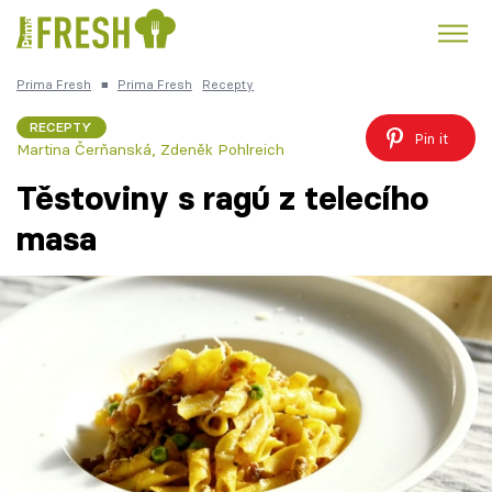
Prima Fresh
■
Prima Fresh
Recepty
Kuře
Polévky k večeři
Rychlé večeře
Trendy:
RECEPTY
Pin it
Martina Čerňanská
,
Zdeněk Pohlreich
Česká kuchyně
Čokoláda
Těstoviny s ragú z telecího
masa
Témata
Recepty
Články
TV Program