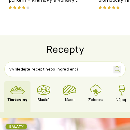
pokrm z jednoho hrnce
bezlepkový o
českým sýre
Recepty
Těstoviny
Sladké
Maso
Zelenina
Nápoje
SALÁTY