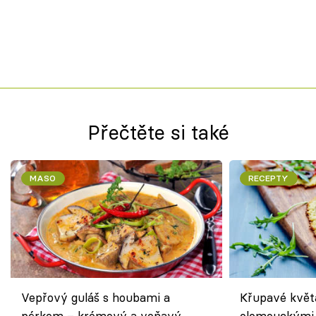
Přečtěte si také
MASO
RECEPTY
Vepřový guláš s houbami a
Křupavé květ
pórkem – krémový a voňavý
olomouckými 