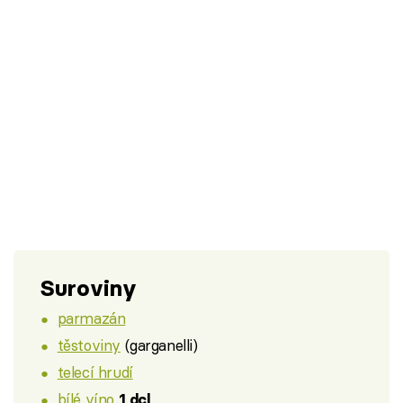
Suroviny
parmazán
těstoviny
(garganelli)
telecí hrudí
bílé víno
1 dcl