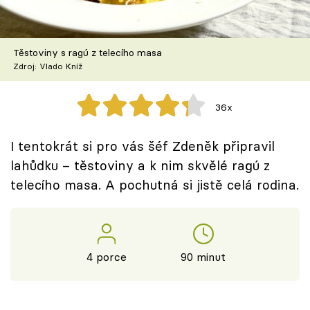
Škola vaření
Recepty z TV
Těstoviny s ragú z telecího masa
Zdroj: Vlado Kníž
Speciál: Cuketa
36x
Těhotnej kuchař
I tentokrát si pro vás šéf Zdeněk připravil
Sledujte prima+
lahůdku – těstoviny a k nim skvělé ragú z
telecího masa. A pochutná si jistě celá rodina.
Přihlášení
Sledujte nás
4 porce
90 minut