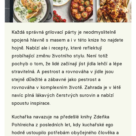
Každá správná grilovací párty je neodmyslitelně
spojená hlavně s masem a i v této knize ho najdete
hojně. Nabízí ale i recepty, které reflektují
probíhající změnu životního stylu. Není totiž
pochyb o tom, že lidé začínají jíst jídla lehčí a lépe
stravitelná. A pestrost a rovnováha v jídle jsou
stejně důležité a zábavné jako pestrost a
rovnováha v komplexním životě. Zahrada je v létě
navíc plná lákavých čerstvých surovin a nabízí
spoustu inspirace.
Kuchařka navazuje na předešlé knihy Zdeňka
Pohlreicha z posledních let, kdy kuchařské ego
hodně ustoupilo potřebám obyčejného člověka a