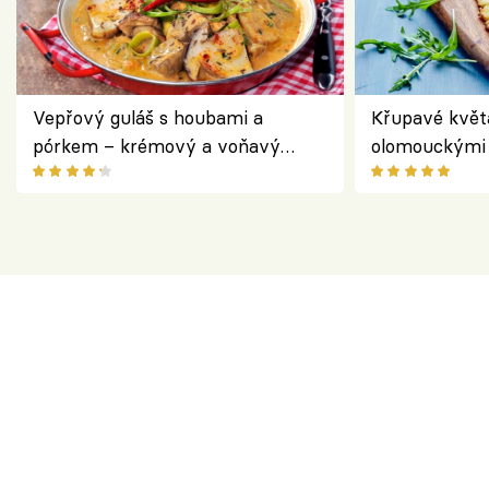
Vepřový guláš s houbami a
Křupavé květ
pórkem – krémový a voňavý
olomouckými 
pokrm z jednoho hrnce
bezlepkový o
českým sýre