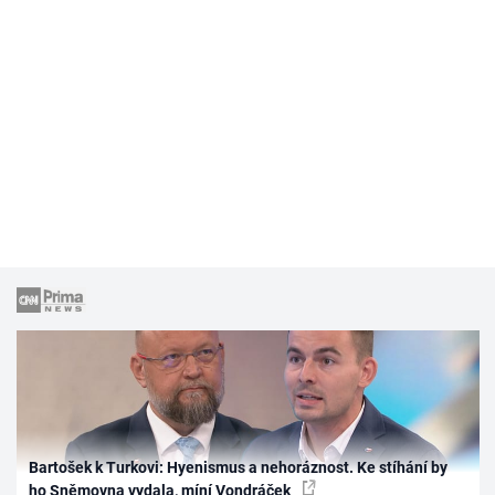
Bartošek k Turkovi: Hyenismus a nehoráznost. Ke stíhání by
ho Sněmovna vydala, míní Vondráček