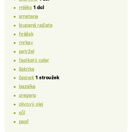
mléko
1 dcl
smetana
loupaná rajčata
hrášek
mrkev
petržel
řapíkatý celer
šalotka
česnek
1 stroužek
bazalka
oregano
olivový olej
sůl
pepř