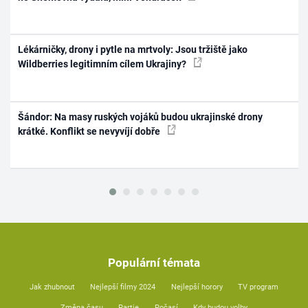
Lékárničky, drony i pytle na mrtvoly: Jsou tržiště jako
Wildberries legitimním cílem Ukrajiny?
Šándor: Na masy ruských vojáků budou ukrajinské drony
krátké. Konflikt se nevyvíjí dobře
Populární témata
Jak zhubnout
Nejlepší filmy 2024
Nejlepší horory
TV program
Změna času
Partie
Počasí
Kdy budou volby