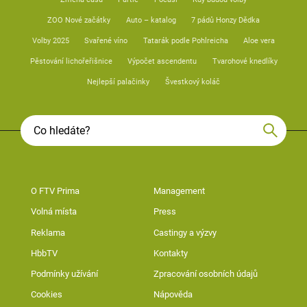
ZOO Nové začátky
Auto – katalog
7 pádů Honzy Dědka
Volby 2025
Svařené víno
Tatarák podle Pohlreicha
Aloe vera
Pěstování lichořeřišnice
Výpočet ascendentu
Tvarohové knedlíky
Nejlepší palačinky
Švestkový koláč
O FTV Prima
Management
Volná místa
Press
Reklama
Castingy a výzvy
HbbTV
Kontakty
Podmínky užívání
Zpracování osobních údajů
Cookies
Nápověda