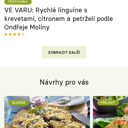
TĚSTOVINY
VE VARU: Rychlé linguine s
krevetami, citronem a petrželí podle
Ondřeje Moliny
ZOBRAZIT DALŠÍ
Návrhy pro vás
SLADKÉ
PŘÍLOHY