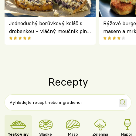
Jednoduchý borůvkový koláč s
Rýžové burge
drobenkou – vláčný moučník plný
masem a mrk
ovoce
salátem – leh
Recepty
Těstoviny
Sladké
Maso
Zelenina
Nápoje