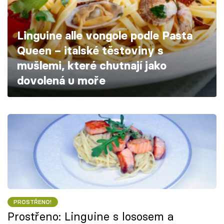
Škola vaření
Linguine alle vongole podle Pasta
Recepty z TV
Queen – italské těstoviny s
Speciál: Cuketa
mušlemi, které chutnají jako
dovolená u moře
Těhotnej kuchař
Sledujte prima+
Přihlášení
Sledujte nás
PROSTŘENO!
Prostřeno: Linguine s lososem a