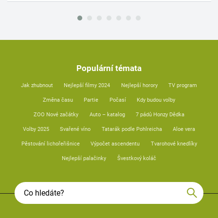
Populární témata
Jak zhubnout
Nejlepší filmy 2024
Nejlepší horory
TV program
Změna času
Partie
Počasí
Kdy budou volby
ZOO Nové začátky
Auto – katalog
7 pádů Honzy Dědka
Volby 2025
Svařené víno
Tatarák podle Pohlreicha
Aloe vera
Pěstování lichořeřišnice
Výpočet ascendentu
Tvarohové knedlíky
Nejlepší palačinky
Švestkový koláč