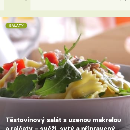
SALÁTY
Těstovinový salát s uzenou makrelou
a rajčaty – svěží, sytý a připravený