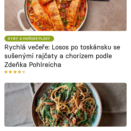
RYBY A MOŘSKÉ PLODY
Rychlá večeře: Losos po toskánsku se
sušenými rajčaty a chorizem podle
Zdeňka Pohlreicha