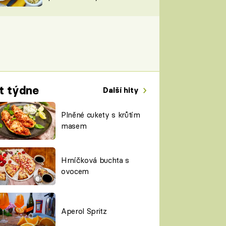
TORKY
ESH
t týdne
Další hity
Plněné cukety s krůtím
masem
Hrníčková buchta s
ovocem
Aperol Spritz