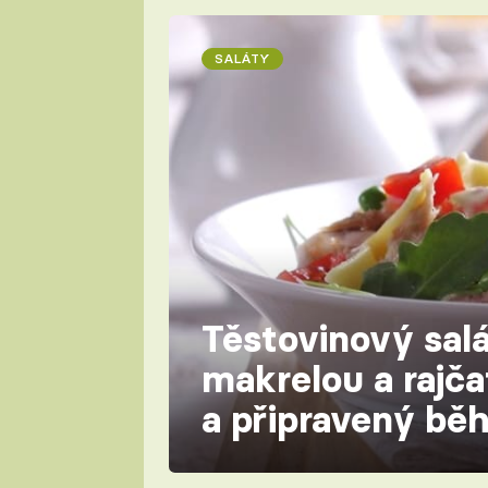
SALÁTY
Těstovinový sal
makrelou a rajča
a připravený bě