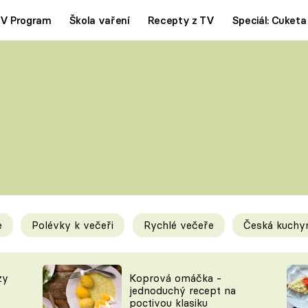
V Program
Škola vaření
Recepty z TV
Speciál: Cuketa
Polévky
Saláty
ČESKÁ KLASIKA
TĚSTOVIN
SILNÉ VÝVARY
SLADKÉ
KRÉMOVÉ
BEZMASÁ J
e
Polévky k večeři
Rychlé večeře
Česká kuchy
y
Tipy a triky
Novink
zy
Koprová omáčka -
jednoduchý recept na
poctivou klasiku
KAM ZA JÍDLEM
BLOG