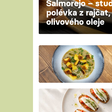
Salmorejo – stu
polévka z rajčat,
olivového oleje