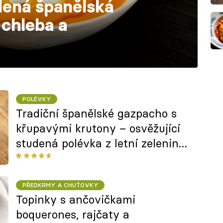
dená španělská
 chleba a
POLÉVKY
Tradiční španělské gazpacho s
křupavými krutony – osvěžující
studená polévka z letní zeleniny
podle Filipa Sajlera
PŘEDKRMY A CHUŤOVKY
Topinky s ančovičkami
boquerones, rajčaty a