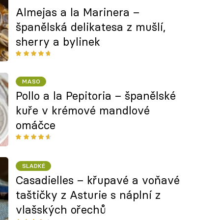
Almejas a la Marinera –
španělská delikatesa z mušlí,
sherry a bylinek
MASO
Pollo a la Pepitoria – španělské
kuře v krémové mandlové
omáčce
SLADKÉ
Casadielles – křupavé a voňavé
taštičky z Asturie s náplní z
vlašských ořechů