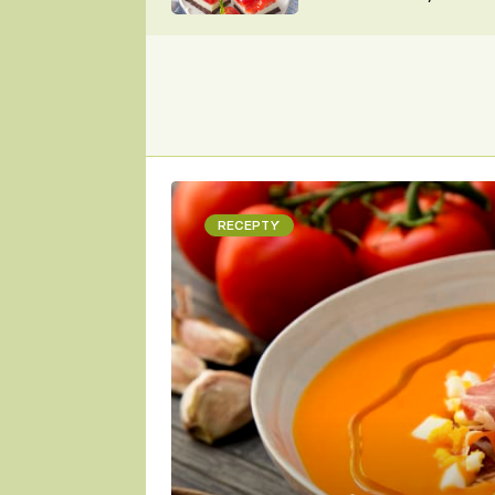
nepotřebujete troubu
ZDENĚK
ČESKO NA TALÍŘI
POHLREICH
KAROLÍNA,
JAROSLAV SAPÍK
DOMÁCÍ
KUCHAŘKA
KAROLÍNA
KAMBERSKÁ
RECEPTY