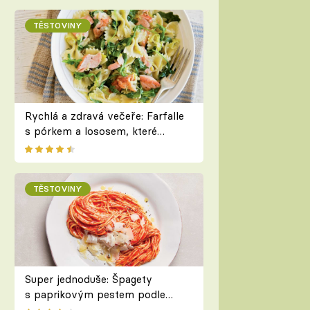
TĚSTOVINY
Rychlá a zdravá večeře: Farfalle
s pórkem a lososem, které
zvládnete do 30 minut
TĚSTOVINY
Super jednoduše: Špagety
s paprikovým pestem podle
Zdeňka Pohlreicha