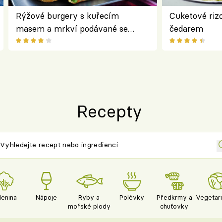
Rýžové burgery s kuřecím
Cuketové rizo
masem a mrkví podávané se
čedarem
salátem – lehká a chutná večeře
Recepty
lenina
Nápoje
Ryby a
Polévky
Předkrmy a
Vegetar
mořské plody
chuťovky