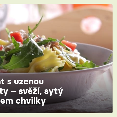
át s uzenou
ty – svěží, sytý
hem chvilky