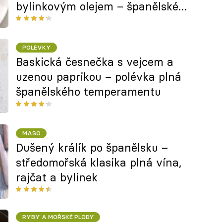
bylinkovým olejem – španělské
rybí tapas
POLÉVKY
Baskická česnečka s vejcem a
uzenou paprikou – polévka plná
španělského temperamentu
MASO
Dušený králík po španělsku –
středomořská klasika plná vína,
rajčat a bylinek
RYBY A MOŘSKÉ PLODY