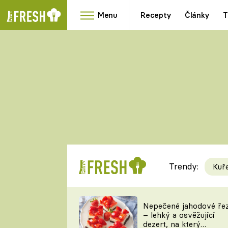
Menu
Recepty
Články
T
Oblíbené
Přílohy
recepty
HRANOLKY
HOUBY
KNEDLÍKY
DÝNĚ
KAŠE
RYCHLOVKY
Trendy:
Kuř
Populární
Videorecept
Nepečené jahodové ře
– lehký a osvěžující
kuchaři
dezert, na který
TEĎ VAŘÍ ŠÉF!