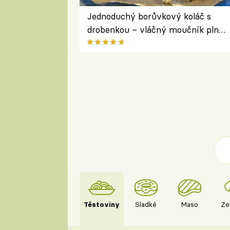
Jednoduchý borůvkový koláč s
drobenkou – vláčný moučník plný
ovoce
Těstoviny
Sladké
Maso
Ze