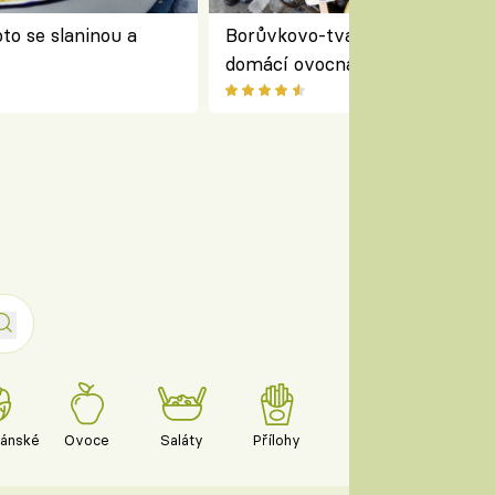
to se slaninou a
Borůvkovo-tvarohové nanuky 
domácí ovocná zmrzlina na dř
iánské
Ovoce
Saláty
Přílohy