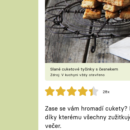
Slané cuketové tyčinky s česnekem
Zdroj: V kuchyni vždy otevřeno
28x
Zase se vám hromadí cukety? N
díky kterému všechny zužitkuje
večer.