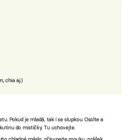
 chia aj.)
u. Pokud je mladá, tak i se slupkou. Osolte a
utinu do mističky. Tu uchovejte.
bo chladné máslo, přisypejte mouku, prášek