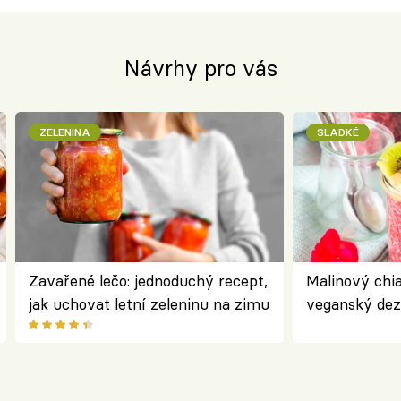
Návrhy pro vás
ZELENINA
SLADKÉ
Zavařené lečo: jednoduchý recept,
Malinový chi
jak uchovat letní zeleninu na zimu
veganský dez
ořechů