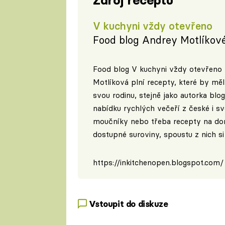
Zdroj receptu
V kuchyni vždy otevřeno
Food blog Andrey Motlíkov
Food blog V kuchyni vždy otevřeno 
Motlíková plní recepty, které by mě
svou rodinu, stejně jako autorka bl
nabídku rychlých večeří z české i sv
moučníky nebo třeba recepty na dom
dostupné suroviny, spoustu z nich si
https://inkitchenopen.blogspot.com/
Vstoupit do diskuze