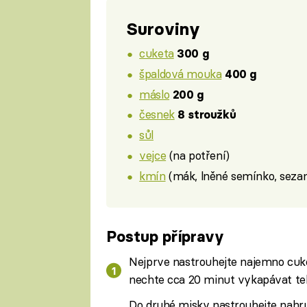
Suroviny
cuketa
300 g
špaldová mouka
400 g
máslo
200 g
česnek
8 stroužků
sůl
vejce
(na potření)
kmín
(mák, lněné semínko, sezam,
Postup přípravy
Nejprve nastrouhejte najemno cuket
nechte cca 20 minut vykapávat tek
Do druhé misky nastrouhejte nahru