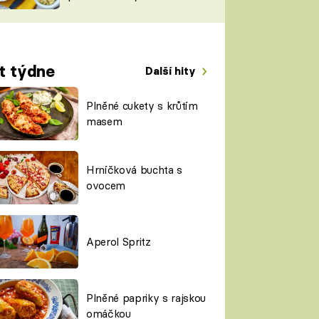
TORKY
ESH
t týdne
Další hity
Plněné cukety s krůtím
masem
Hrníčková buchta s
ovocem
Aperol Spritz
Plněné papriky s rajskou
omáčkou