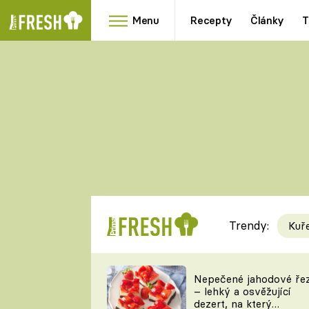
Menu
Recepty
Články
T
Oblíbené
Přílohy
recepty
HRANOLKY
HOUBY
KNEDLÍKY
DÝNĚ
KAŠE
RYCHLOVKY
Trendy:
Kuř
Populární
Videorecept
Nepečené jahodové ře
– lehký a osvěžující
kuchaři
dezert, na který
TEĎ VAŘÍ ŠÉF!