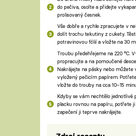
do pečiva, osolte a přidejte vyka
prolisovaný česnek.
Vše dobře a rychle zpracujete v ne
dolít trochu tekutiny z cukety. Těs
potravinovou fólií a vložte na 30 m
Troubu předehřejeme na 220 °C. Vy
propracujte a na pomoučené desce 
Nakrájejte na pásky nebo můžete vy
vyložený pečicím papírem. Potřet
vložte do trouby na cca 10–15 minu
Kdyby se vám nechtělo jednotlivé 
placku rovnou na papíru, potřete 
zapečení ji teprve nakrájejte.