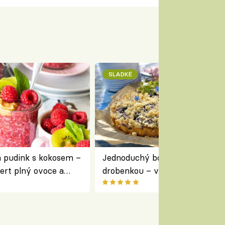
SLADKÉ
a pudink s kokosem –
Jednoduchý borůvkový koláč s
ert plný ovoce a
drobenkou – vláčný moučník p
ovoce