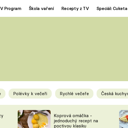
V Program
Škola vaření
Recepty z TV
Speciál: Cuketa
Polévky
Saláty
ČESKÁ KLASIKA
TĚSTOVIN
SILNÉ VÝVARY
SLADKÉ
KRÉMOVÉ
BEZMASÁ J
e
Polévky k večeři
Rychlé večeře
Česká kuchy
y
Tipy a triky
Novink
zy
Koprová omáčka -
jednoduchý recept na
poctivou klasiku
KAM ZA JÍDLEM
BLOG