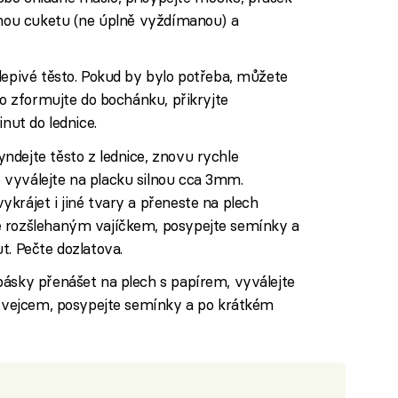
panou cuketu (ne úplně vyždímanou) a
lepivé těsto. Pokud by bylo potřeba, můžete
to zformujte do bochánku, přikryjte
inut do lednice.
ndejte těsto z lednice, znovu rychle
vyválejte na placku silnou cca 3mm.
krájet i jiné tvary a přeneste na plech
e rozšlehaným vajíčkem, posypejte semínky a
t. Pečte dozlatova.
pásky přenášet na plech s papírem, vyválejte
ji vejcem, posypejte semínky a po krátkém