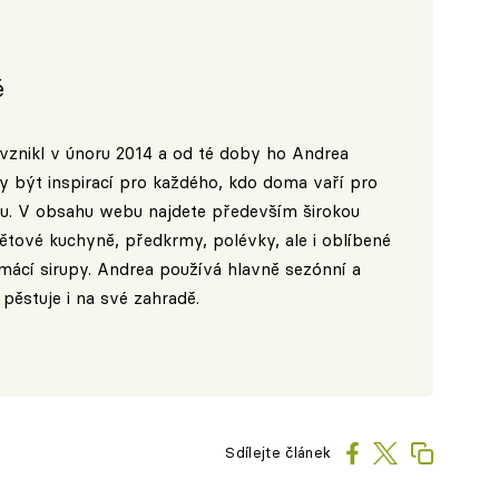
é
vznikl v únoru 2014 a od té doby ho Andrea
ly být inspirací pro každého, kdo doma vaří pro
ogu. V obsahu webu najdete především širokou
ětové kuchyně, předkrmy, polévky, ale i oblíbené
ácí sirupy. Andrea používá hlavně sezónní a
 pěstuje i na své zahradě.
Sdílejte článek