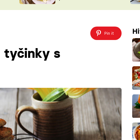
ŠÉFREDAK
VYCHYTÁVKY
SOUTĚŽ FR
NA NÁKUPECH
ČASOPIS
Hi
Pin it
 tyčinky s