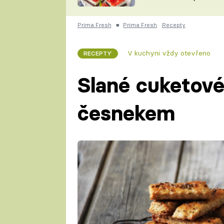
nepotřebujete troubu
ZDENĚK
ČESKO NA TALÍŘI
POHLREICH
Prima Fresh
■
Prima Fresh
Recepty
KAROLÍNA,
JAROSLAV SAPÍK
DOMÁCÍ
V kuchyni vždy otevřeno
RECEPTY
KUCHAŘKA
KAROLÍNA
KAMBERSKÁ
Slané cuketové
česnekem