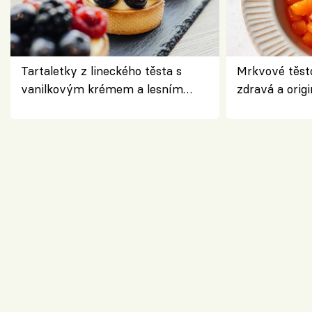
Tartaletky z lineckého těsta s
Mrkvové těst
vanilkovým krémem a lesním
zdravá a origi
ovocem podle Bread Society
klasiky