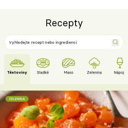
Recepty
Těstoviny
Sladké
Maso
Zelenina
Nápoje
ZELENINA