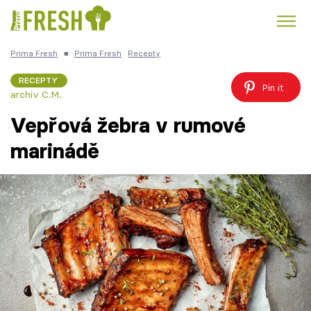
Prima Fresh
■
Prima Fresh
Recepty
Kuře
Polévky k večeři
Rychlé večeře
Trendy:
RECEPTY
Pin it
archiv C.M.
Česká kuchyně
Čokoláda
Vepřová žebra v rumové
marinádě
Témata
Recepty
Články
TV Program