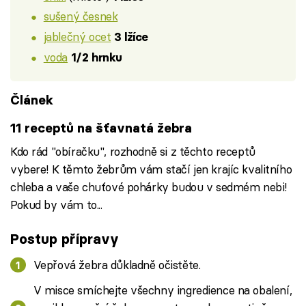
sušený česnek
jablečný ocet
3 lžíce
voda
1/2 hrnku
Článek
11 receptů na šťavnatá žebra
Kdo rád "obíračku", rozhodně si z těchto receptů
vybere! K těmto žebrům vám stačí jen krajíc kvalitního
chleba a vaše chuťové pohárky budou v sedmém nebi!
Pokud by vám to...
Postup přípravy
Vepřová žebra důkladně očistěte.
V misce smíchejte všechny ingredience na obalení,