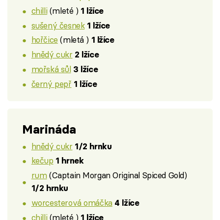
chilli
(mleté )
1 lžíce
sušený česnek
1 lžíce
hořčice
(mletá )
1 lžíce
hnědý cukr
2 lžíce
mořská sůl
3 lžíce
černý pepř
1 lžíce
Marináda
hnědý cukr
1/2 hrnku
kečup
1 hrnek
rum
(Captain Morgan Original Spiced Gold)
1/2 hrnku
worcesterová omáčka
4 lžíce
chilli
(mleté )
1 lžíce