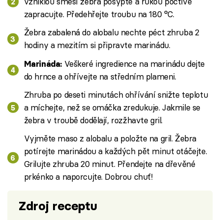
vzniklou směsí žebra posypte a rukou poctivě
zapracujte. Předehřejte troubu na 180 °C.
Žebra zabalená do alobalu nechte péct zhruba 2
hodiny a mezitím si připravte marinádu.
Veškeré ingredience na marinádu dejte
Marináda:
do hrnce a ohřívejte na středním plameni.
Zhruba po deseti minutách ohřívání snižte teplotu
a míchejte, než se omáčka zredukuje. Jakmile se
žebra v troubě dodělají, rozžhavte gril.
Vyjměte maso z alobalu a položte na gril. Žebra
potírejte marinádou a každých pět minut otáčejte.
Grilujte zhruba 20 minut. Přendejte na dřevěné
prkénko a naporcujte. Dobrou chuť!
Zdroj receptu