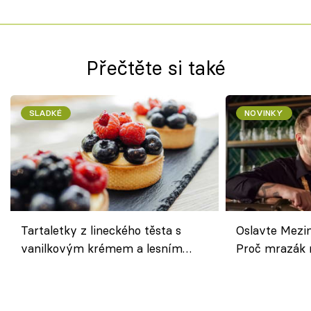
Přečtěte si také
SLADKÉ
NOVINKY
Tartaletky z lineckého těsta s
Oslavte Mezin
vanilkovým krémem a lesním
Proč mrazák n
ovocem podle Bread Society
horku vsadit 