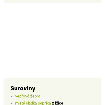
Suroviny
vepřová žebra
mletá sladká paprika
2 lžíce