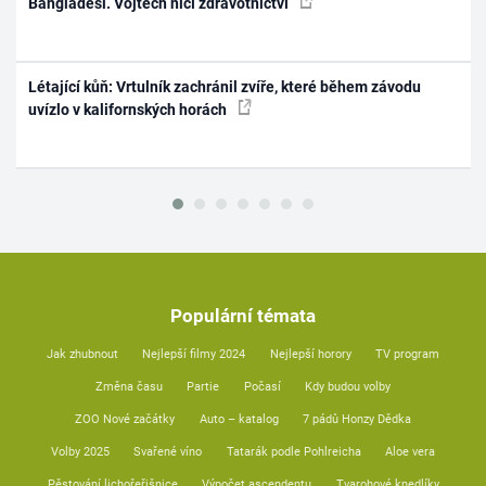
Bangladéši. Vojtěch ničí zdravotnictví
Létající kůň: Vrtulník zachránil zvíře, které během závodu
uvízlo v kalifornských horách
Populární témata
Jak zhubnout
Nejlepší filmy 2024
Nejlepší horory
TV program
Změna času
Partie
Počasí
Kdy budou volby
ZOO Nové začátky
Auto – katalog
7 pádů Honzy Dědka
Volby 2025
Svařené víno
Tatarák podle Pohlreicha
Aloe vera
Pěstování lichořeřišnice
Výpočet ascendentu
Tvarohové knedlíky