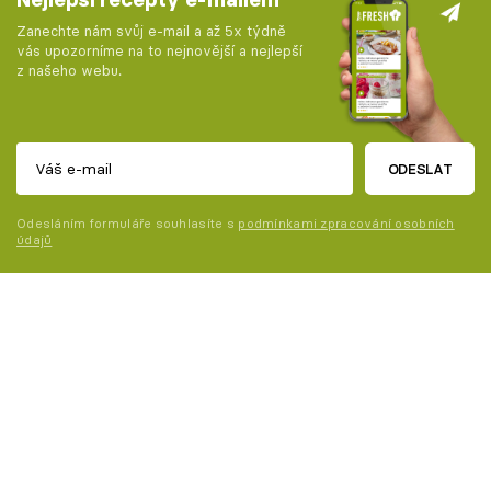
Zanechte nám svůj e-mail a až 5x týdně
vás upozorníme na to nejnovější a nejlepší
z našeho webu.
ODESLAT
Odesláním formuláře souhlasíte s
podmínkami zpracování osobních
údajů