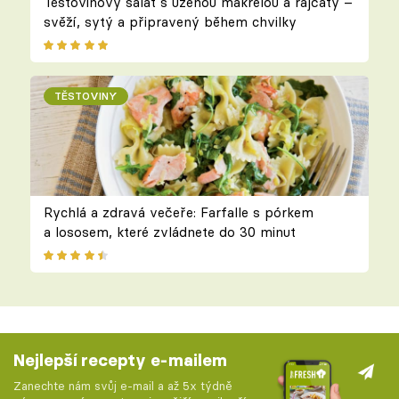
Těstovinový salát s uzenou makrelou a rajčaty –
svěží, sytý a připravený během chvilky
TĚSTOVINY
Rychlá a zdravá večeře: Farfalle s pórkem
a lososem, které zvládnete do 30 minut
Nejlepší recepty e-mailem
Zanechte nám svůj e-mail a až 5x týdně