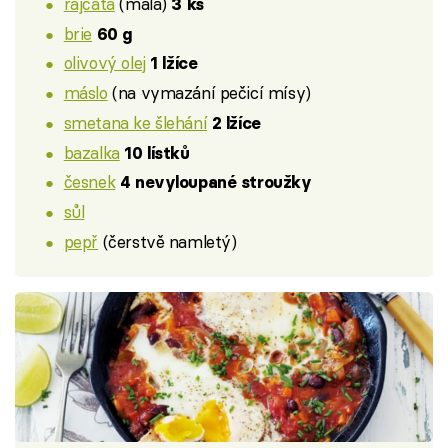
rajčata
(malá)
3 ks
brie
60 g
olivový olej
1 lžíce
máslo
(na vymazání pečicí mísy)
smetana ke šlehání
2 lžíce
bazalka
10 lístků
česnek
4 nevyloupané stroužky
sůl
pepř
(čerstvě namletý)