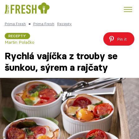
Prima Fresh
■
Prima Fresh
Recepty
Kuře
Polévky k večeři
Rychlé večeře
Trendy:
RECEPTY
Pin it
Martin Polačko
Česká kuchyně
Čokoláda
Rychlá vajíčka z trouby se
šunkou, sýrem a rajčaty
Témata
Recepty
Články
TV Program