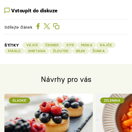
Vstoupit do diskuze
Sdílejte článek
ŠTÍTKY
VEJCE
ČESNEK
SÝR
MISKA
RAJČE
MÁSLO
SMETANA
ŽLOUTEK
BÍLEK
ŠUNKA
Návrhy pro vás
SLADKÉ
ZELENINA