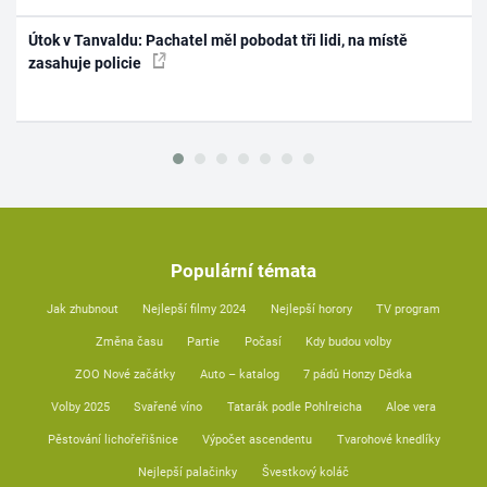
Útok v Tanvaldu: Pachatel měl pobodat tři lidi, na místě
zasahuje policie
Populární témata
Jak zhubnout
Nejlepší filmy 2024
Nejlepší horory
TV program
Změna času
Partie
Počasí
Kdy budou volby
ZOO Nové začátky
Auto – katalog
7 pádů Honzy Dědka
Volby 2025
Svařené víno
Tatarák podle Pohlreicha
Aloe vera
Pěstování lichořeřišnice
Výpočet ascendentu
Tvarohové knedlíky
Nejlepší palačinky
Švestkový koláč