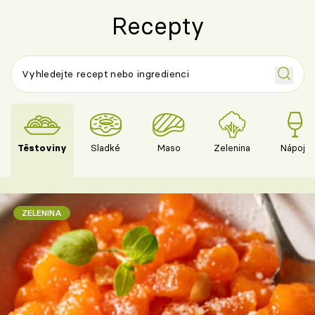
Recepty
Těstoviny
Sladké
Maso
Zelenina
Nápoje
ZELENINA