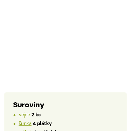
Suroviny
vejce
2 ks
šunka
4 plátky