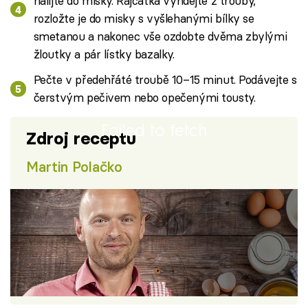
nalijte do misky. Rajčátka vyndejte z trouby,
rozložte je do misky s vyšlehanými bílky se
smetanou a nakonec vše ozdobte dvěma zbylými
žloutky a pár lístky bazalky.
Pečte v předehřáté troubě 10–15 minut. Podávejte s
čerstvým pečivem nebo opečenými tousty.
Failed to fetch
Zdroj receptu
Martin Polačko