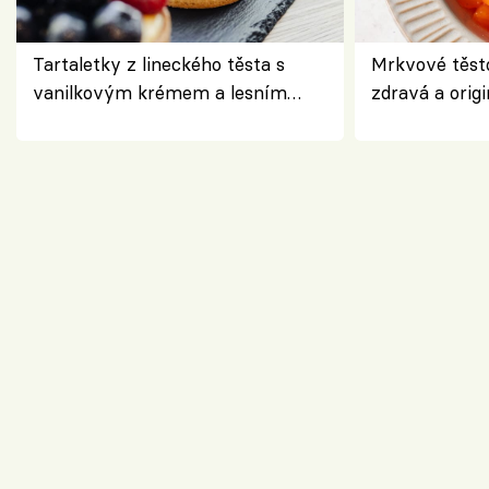
Tartaletky z lineckého těsta s
Mrkvové těst
vanilkovým krémem a lesním
zdravá a origi
ovocem podle Bread Society
klasiky