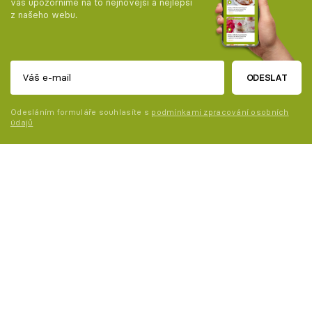
vás upozorníme na to nejnovější a nejlepší
z našeho webu.
ODESLAT
Odesláním formuláře souhlasíte s
podmínkami zpracování osobních
údajů