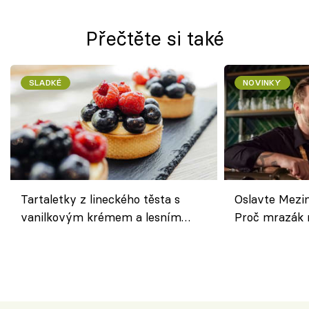
Přečtěte si také
SLADKÉ
NOVINKY
Tartaletky z lineckého těsta s
Oslavte Mezin
vanilkovým krémem a lesním
Proč mrazák n
ovocem podle Bread Society
horku vsadit 