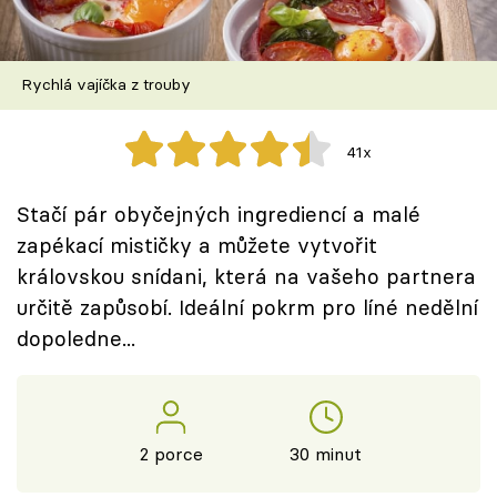
Škola vaření
Recepty z TV
Rychlá vajíčka z trouby
Speciál: Cuketa
41x
Těhotnej kuchař
Stačí pár obyčejných ingrediencí a malé
Sledujte prima+
zapékací mističky a můžete vytvořit
královskou snídani, která na vašeho partnera
určitě zapůsobí. Ideální pokrm pro líné nedělní
Přihlášení
dopoledne...
Sledujte nás
2 porce
30 minut