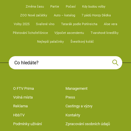
Změna času
Partie
Počasí
Kdy budou volby
ZOO Nové začátky
Auto – katalog
7 pádů Honzy Dědka
Volby 2025
Svařené víno
Tatarák podle Pohlreicha
Aloe vera
Pěstování lichořeřišnice
Výpočet ascendentu
Tvarohové knedlíky
Nejlepší palačinky
Švestkový koláč
O FTV Prima
Management
Volná místa
Press
Reklama
Castingy a výzvy
HbbTV
Kontakty
Podmínky užívání
Zpracování osobních údajů