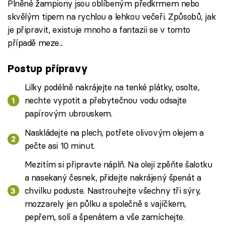
Plněné žampiony jsou oblíbeným předkrmem nebo
skvělým tipem na rychlou a lehkou večeři. Způsobů, jak
je připravit, existuje mnoho a fantazii se v tomto
případě meze...
Postup přípravy
Lilky podélně nakrájejte na tenké plátky, osolte,
nechte vypotit a přebytečnou vodu odsajte
papírovým ubrouskem.
Naskládejte na plech, potřete olivovým olejem a
pečte asi 10 minut.
Mezitím si připravte náplň. Na oleji zpěňte šalotku
a nasekaný česnek, přidejte nakrájený špenát a
chvilku poduste. Nastrouhejte všechny tři sýry,
mozzarely jen půlku a společně s vajíčkem,
pepřem, solí a špenátem a vše zamíchejte.