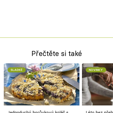
Přečtěte si také
SLADKÉ
NOVINKY
Jednoduchý borůvkový koláč s
Léto bez přeh