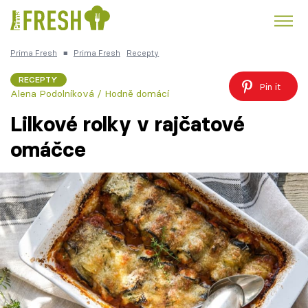
Prima Fresh
■
Prima Fresh
Recepty
Kuře
Polévky k večeři
Rychlé večeře
Trendy:
RECEPTY
Pin it
Alena Podolníková / Hodně domácí
Česká kuchyně
Čokoláda
Lilkové rolky v rajčatové
omáčce
Témata
Recepty
Články
TV Program