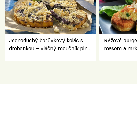
Jednoduchý borůvkový koláč s
Rýžové burge
drobenkou – vláčný moučník plný
masem a mrk
ovoce
salátem – leh