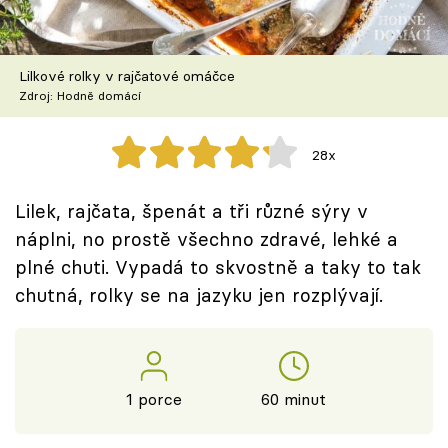
Škola vaření
Recepty z TV
Lilkové rolky v rajčatové omáčce
Zdroj: Hodně domácí
Speciál: Cuketa
28x
Těhotnej kuchař
Lilek, rajčata, špenát a tři různé sýry v
Sledujte prima+
náplni, no prostě všechno zdravé, lehké a
plné chuti. Vypadá to skvostně a taky to tak
Přihlášení
chutná, rolky se na jazyku jen rozplývají.
Sledujte nás
1 porce
60 minut