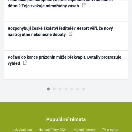
dětmi? Tejc zvažuje mimořádný zásah
Rozpohybují české školství ředitelé? Resort věří, že nový
nástroj utne nekonečné debaty
Počasí do konce prázdnin může překvapit. Detaily prozrazuje
výhled
Populární témata
Jak zhubnout
Nejlepší filmy 2024
Nejlepší horory
TV program