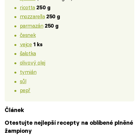
ricotta
250 g
mozzarella
250 g
parmazán
250 g
česnek
vejce
1 ks
šalotka
olivový olej
tymián
sůl
pepř
Článek
Otestujte nejlepší recepty na oblíbené plněné
žampiony