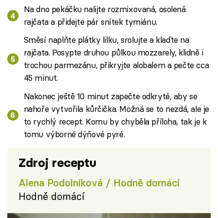
Na dno pekáčku nalijte rozmixovaná, osolená
rajčata a přidejte pár snítek tymiánu.
Směsí naplňte plátky lilku, srolujte a klaďte na
rajčata. Posypte druhou půlkou mozzarely, klidně i
trochou parmezánu, přikryjte alobalem a pečte cca
45 minut.
Nakonec ještě 10 minut zapečte odkryté, aby se
nahoře vytvořila kůrčička. Možná se to nezdá, ale je
to rychlý recept. Komu by chyběla příloha, tak je k
tomu výborné dýňové pyré.
Zdroj receptu
Alena Podolníková / Hodně domácí
Hodně domácí