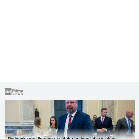
Podmínka pro Ukrajince za útok zápalnou lahví na dům s