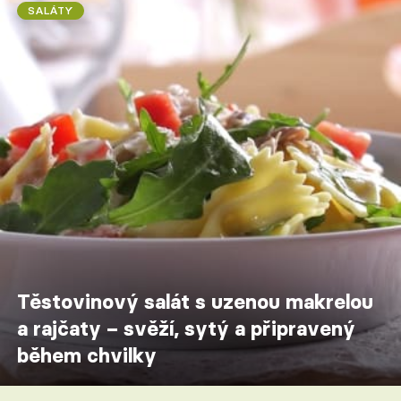
SALÁTY
Těstovinový salát s uzenou makrelou
a rajčaty – svěží, sytý a připravený
během chvilky