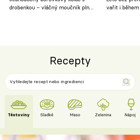
drobenkou – vláčný moučník plný
vařit i během
ovoce
Recepty
Těstoviny
Sladké
Maso
Zelenina
Nápoje