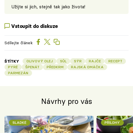
Užijte si jich, stejně tak jako života!
Vstoupit do diskuze
Sdílejte článek
ŠTÍTKY
OLIVOVÝ OLEJ
SŮL
SÝR
RAJČE
RECEPT
PYRÉ
ŠPENÁT
PŘEDKRM
RAJSKÁ OMÁČKA
PARMEZÁN
Návrhy pro vás
SLADKÉ
PŘÍLOHY