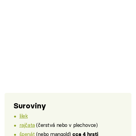
Suroviny
lilek
rajčata
(čerstvá nebo v plechovce)
špenát
(nebo mangold)
cca 4 hrsti