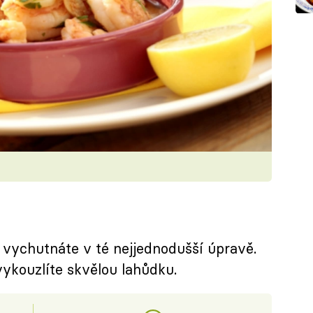
e vychutnáte v té nejjednodušší úpravě.
 vykouzlíte skvělou lahůdku.