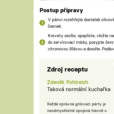
Postup přípravy
V pánvi rozehřejte dostatek olivovéh
česnek.
Krevety osolte, opepřete, vložte na
do servírovací misky, posypte čer
citronovou šťávou a dosolte. Podáv
Fa
Zdroj receptu
Zdeněk Pohlreich
Taková normální kuchařka
Každá správná grilovací párty je
neodmyslitelně spojená hlavně s