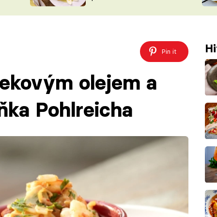
ŠÉFREDAK
VYCHYTÁVKY
SOUTĚŽ FR
NA NÁKUPECH
ČASOPIS
Hi
Pin it
nekovým olejem a
eňka Pohlreicha