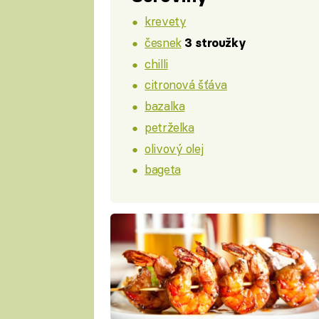
krevety
česnek
3 stroužky
chilli
citronová šťáva
bazalka
petrželka
olivový olej
bageta