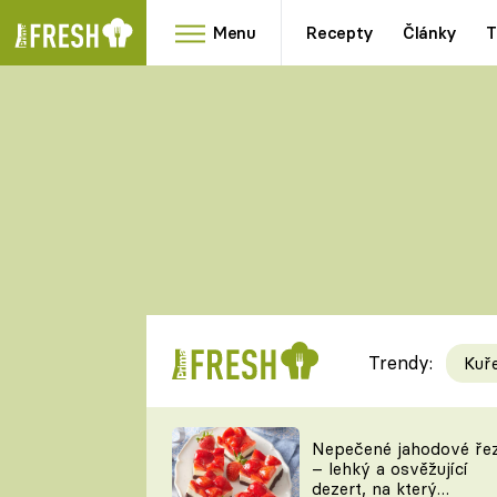
Menu
Recepty
Články
T
Oblíbené
Přílohy
recepty
HRANOLKY
HOUBY
KNEDLÍKY
DÝNĚ
KAŠE
RYCHLOVKY
Trendy:
Kuř
Populární
Videorecept
Nepečené jahodové ře
– lehký a osvěžující
kuchaři
dezert, na který
TEĎ VAŘÍ ŠÉF!