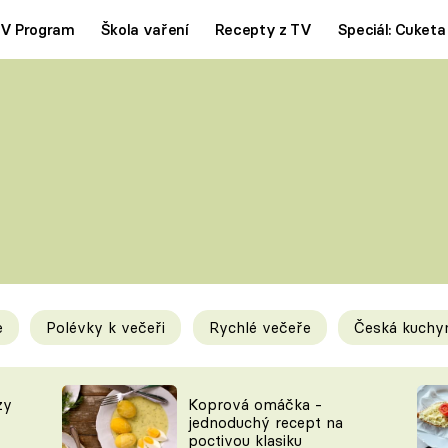
V Program
Škola vaření
Recepty z TV
Speciál: Cuketa
Polévky
Saláty
ČESKÁ KLASIKA
TĚSTOVIN
SILNÉ VÝVARY
SLADKÉ
KRÉMOVÉ
BEZMASÁ J
e
Polévky k večeři
Rychlé večeře
Česká kuchy
y
Tipy a triky
Novink
zy
Koprová omáčka -
jednoduchý recept na
poctivou klasiku
KAM ZA JÍDLEM
BLOG