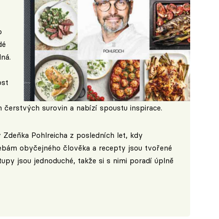
o
dé
lná.
ost
h čerstvých surovin a nabízí spoustu inspirace.
 Zdeňka Pohlreicha z posledních let, kdy
ebám obyčejného člověka a recepty jsou tvořené
py jsou jednoduché, takže si s nimi poradí úplně