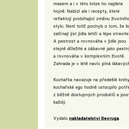
masem a i v této knize ho najdete
hojně. Nabízí ale i recepty, které
reflektují probíhající změnu životníh
stylu. Není totiž pochyb o tom, že li
začínají jíst jídla lehčí a lépe stravite
A pestrost a rovnováha v jídle jsou
stejně důležité a zábavné jako pestr
a rovnováha v komplexním životě.
Zahrada je v létě navíc plná lákavýc
Kuchařka navazuje na předešlé knihy
kuchařské ego hodně ustoupilo potř
z běžně dostupných produktů a postu
každý.
Vydalo
nakladatelství Sevruga
.