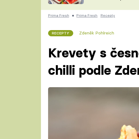
nepotřebujete troubu
ZDENĚK
ČESKO NA TALÍŘI
POHLREICH
Prima Fresh
■
Prima Fresh
Recepty
KAROLÍNA,
JAROSLAV SAPÍK
DOMÁCÍ
Zdeněk Pohlreich
RECEPTY
KUCHAŘKA
KAROLÍNA
KAMBERSKÁ
Krevety s čes
chilli podle Zd