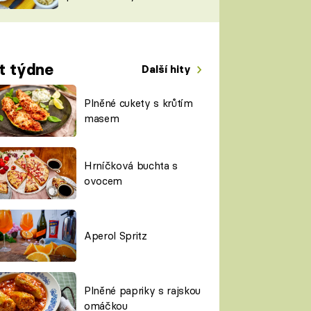
TORKY
ESH
t týdne
Další hity
Plněné cukety s krůtím
masem
Hrníčková buchta s
ovocem
Aperol Spritz
Plněné papriky s rajskou
omáčkou