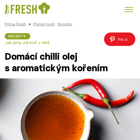
Prima Fresh
■
Prima Fresh
Recepty
Kuře
Polévky k večeři
Rychlé večeře
Trendy:
RECEPTY
Pin it
Jak jíme zdravě v létě
Česká kuchyně
Čokoláda
Domácí chilli olej
s aromatickým kořením
Témata
Recepty
Články
TV Program