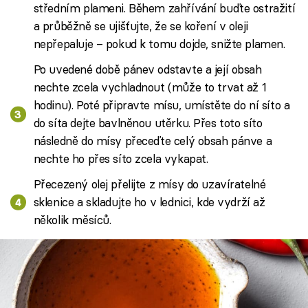
středním plameni. Během zahřívání buďte ostražití
a průběžně se ujišťujte, že se koření v oleji
nepřepaluje – pokud k tomu dojde, snižte plamen.
Po uvedené době pánev odstavte a její obsah
nechte zcela vychladnout (může to trvat až 1
hodinu). Poté připravte mísu, umístěte do ní síto a
do síta dejte bavlněnou utěrku. Přes toto síto
následně do mísy přeceďte celý obsah pánve a
nechte ho přes síto zcela vykapat.
Přecezený olej přelijte z mísy do uzavíratelné
sklenice a skladujte ho v lednici, kde vydrží až
několik měsíců.