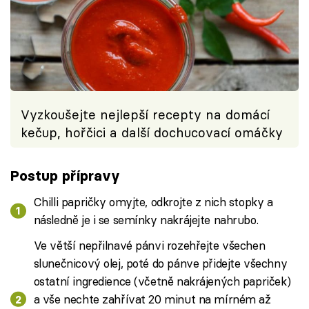
Vyzkoušejte nejlepší recepty na domácí
kečup, hořčici a další dochucovací omáčky
Postup přípravy
Chilli papričky omyjte, odkrojte z nich stopky a
následně je i se semínky nakrájejte nahrubo.
Ve větší nepřilnavé pánvi rozehřejte všechen
slunečnicový olej, poté do pánve přidejte všechny
ostatní ingredience (včetně nakrájených papriček)
a vše nechte zahřívat 20 minut na mírném až