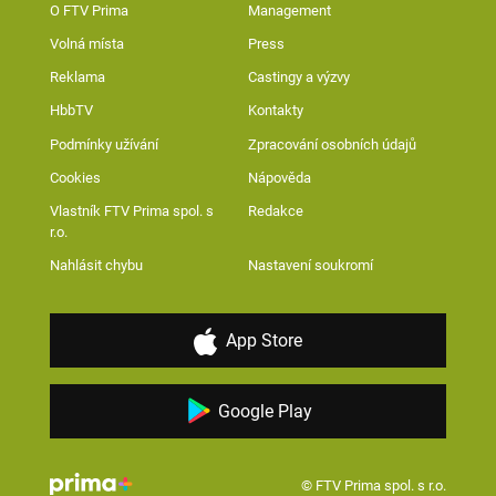
O FTV Prima
Management
Volná místa
Press
Reklama
Castingy a výzvy
HbbTV
Kontakty
Podmínky užívání
Zpracování osobních údajů
Cookies
Nápověda
Vlastník FTV Prima spol. s
Redakce
r.o.
Nahlásit chybu
Nastavení soukromí
App Store
Google Play
© FTV Prima spol. s r.o.