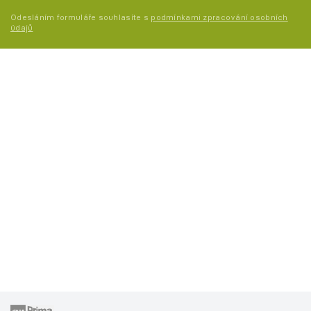
Odesláním formuláře souhlasíte s
podmínkami zpracování osobních
údajů