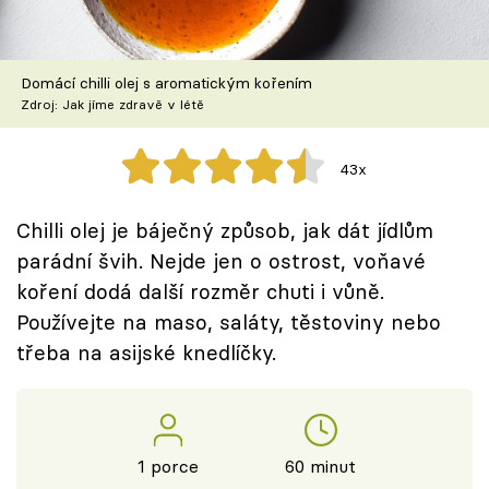
Škola vaření
Recepty z TV
Domácí chilli olej s aromatickým kořením
Zdroj: Jak jíme zdravě v létě
Speciál: Cuketa
43x
Těhotnej kuchař
Chilli olej je báječný způsob, jak dát jídlům
Sledujte prima+
parádní švih. Nejde jen o ostrost, voňavé
koření dodá další rozměr chuti i vůně.
Přihlášení
Používejte na maso, saláty, těstoviny nebo
třeba na asijské knedlíčky.
Sledujte nás
1 porce
60 minut