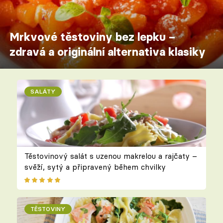
Mrkvové těstoviny bez lepku –
zdravá a originální alternativa klasiky
SALÁTY
Těstovinový salát s uzenou makrelou a rajčaty –
svěží, sytý a připravený během chvilky
TĚSTOVINY