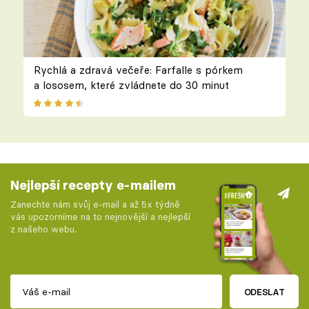
Rychlá a zdravá večeře: Farfalle s pórkem
a lososem, které zvládnete do 30 minut
Nejlepší recepty e-mailem
Zanechte nám svůj e-mail a až 5x týdně
vás upozorníme na to nejnovější a nejlepší
z našeho webu.
ODESLAT