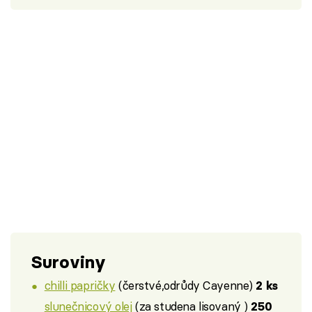
Suroviny
chilli papričky
(čerstvé,odrůdy Cayenne)
2 ks
slunečnicový olej
(za studena lisovaný )
250