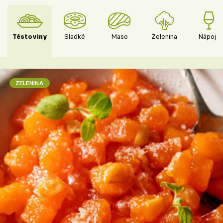
Těstoviny
Sladké
Maso
Zelenina
Nápoje
ZELENINA