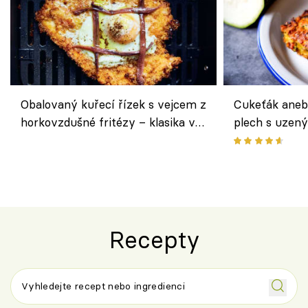
Obalovaný kuřecí řízek s vejcem z
Cukeťák aneb
horkovzdušné fritézy – klasika v
plech s uzen
novém pojetí podle Jamieho
způsob, jak z
Olivera
cukety
Recepty