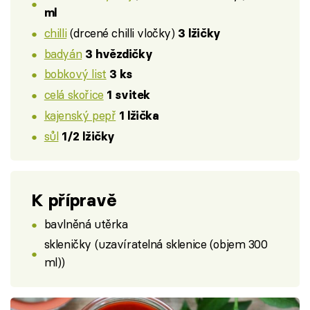
ml
chilli
(drcené chilli vločky)
3 lžičky
badyán
3 hvězdičky
bobkový list
3 ks
celá skořice
1 svitek
kajenský pepř
1 lžička
sůl
1/2 lžičky
K přípravě
bavlněná utěrka
skleničky (uzavíratelná sklenice (objem 300
ml))