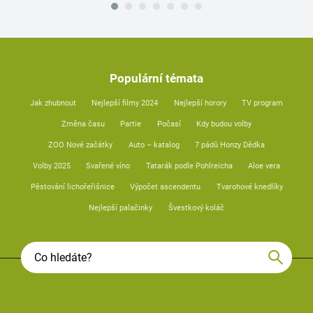
Populární témata
Jak zhubnout
Nejlepší filmy 2024
Nejlepší horory
TV program
Změna času
Partie
Počasí
Kdy budou volby
ZOO Nové začátky
Auto – katalog
7 pádů Honzy Dědka
Volby 2025
Svařené víno
Tatarák podle Pohlreicha
Aloe vera
Pěstování lichořeřišnice
Výpočet ascendentu
Tvarohové knedlíky
Nejlepší palačinky
Švestkový koláč