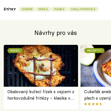
ŠTÍTKY
KOŘENÍ
MISKA
PÁNEV
CHILLI PAPRIČKA
Návrhy pro vás
MASO
RECEPTY
Obalovaný kuřecí řízek s vejcem z
Cukeťák aneb
horkovzdušné fritézy – klasika v
plech s uzen
novém pojetí podle Jamieho
způsob, jak z
Olivera
cukety