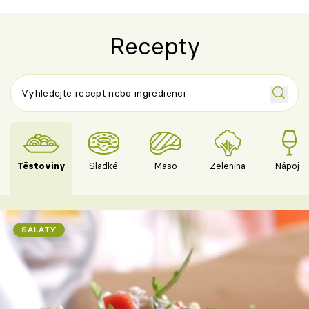
Recepty
Těstoviny
Sladké
Maso
Zelenina
Nápoje
SALÁTY