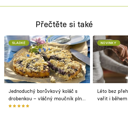
Přečtěte si také
SLADKÉ
NOVINKY
Jednoduchý borůvkový koláč s
Léto bez přeh
drobenkou – vláčný moučník plný
vařit i během
ovoce