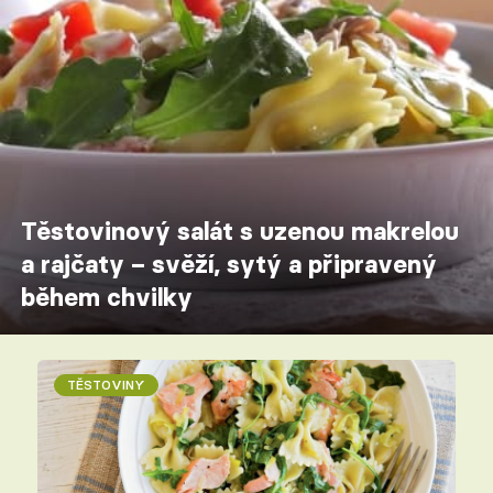
Těstovinový salát s uzenou makrelou
a rajčaty – svěží, sytý a připravený
během chvilky
TĚSTOVINY