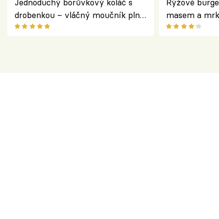
Jednoduchý borůvkový koláč s
Rýžové burge
drobenkou – vláčný moučník plný
masem a mrk
ovoce
salátem – leh