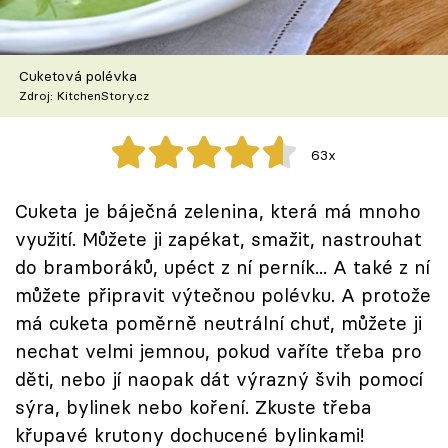
Škola vaření
Recepty z TV
Cuketová polévka
Zdroj: KitchenStory.cz
Speciál: Cuketa
63x
Těhotnej kuchař
Cuketa je báječná zelenina, která má mnoho
Sledujte prima+
využití. Můžete ji zapékat, smažit, nastrouhat
do bramboráků, upéct z ní perník... A také z ní
Přihlášení
můžete připravit výtečnou polévku. A protože
má cuketa poměrně neutrální chuť, můžete ji
nechat velmi jemnou, pokud vaříte třeba pro
Sledujte nás
děti, nebo jí naopak dát výrazný švih pomocí
sýra, bylinek nebo koření. Zkuste třeba
křupavé krutony dochucené bylinkami!