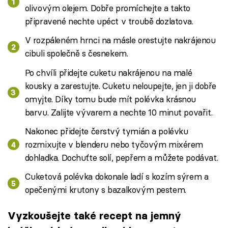
olivovým olejem. Dobře promíchejte a takto
připravené nechte upéct v troubě dozlatova.
V rozpáleném hrnci na másle orestujte nakrájenou
cibuli společně s česnekem.
Po chvíli přidejte cuketu nakrájenou na malé
kousky a zarestujte. Cuketu neloupejte, jen ji dobře
omyjte. Díky tomu bude mít polévka krásnou
barvu. Zalijte vývarem a nechte 10 minut povařit.
Nakonec přidejte čerstvý tymián a polévku
rozmixujte v blenderu nebo tyčovým mixérem
dohladka. Dochuťte solí, pepřem a můžete podávat.
Cuketová polévka dokonale ladí s kozím sýrem a
opečenými krutony s bazalkovým pestem.
Vyzkoušejte také recept na jemný