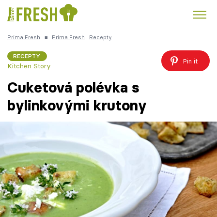
Prima Fresh
■
Prima Fresh
Recepty
Kuře
Polévky k večeři
Rychlé večeře
Trendy:
RECEPTY
Pin it
Kitchen Story
Česká kuchyně
Čokoláda
Cuketová polévka s
bylinkovými krutony
Témata
Recepty
Články
TV Program