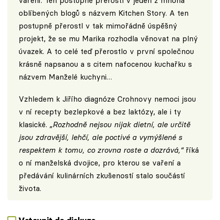
vaření. Ten postupně přerostl v jeden z mnoha
oblíbených blogů s názvem
Kitchen Story
. A ten
postupně přerostl v tak mimořádně úspěšný
projekt, že se mu Marika rozhodla věnovat na plný
úvazek. A to celé teď přerostlo v první společnou
krásně napsanou a s citem nafocenou kuchařku s
názvem Manželé kuchyni…
Vzhledem k Jiřího diagnóze Crohnovy nemoci jsou
v ní recepty bezlepkové a bez laktózy, ale i ty
klasické.
„Rozhodně nejsou nijak dietní, ale určitě
jsou zdravější, lehčí, ale poctivé a vymýšlené s
respektem k tomu, co zrovna roste a dozrává,“
říká
o ní manželská dvojice, pro kterou se vaření a
předávání kulinárních zkušeností stalo součástí
života.