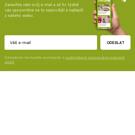
Zanechte nám svůj e-mail a až 5x týdně
vás upozorníme na to nejnovější a nejlepší
z našeho webu.
ODESLAT
Odesláním formuláře souhlasíte s
podmínkami zpracování osobních
údajů