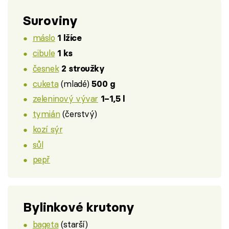
Suroviny
máslo
1 lžíce
cibule
1 ks
česnek
2 stroužky
cuketa
(mladé)
500 g
zeleninový vývar
1–1,5 l
tymián
(čerstvý)
kozí sýr
sůl
pepř
Bylinkové krutony
bageta
(starší)