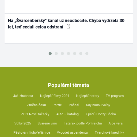
Na „Švarcenberský“ kanál už neodbočíte. Chyba vydržela 30
let, teď ceduli celou odstraní
Populární témata
Jak zhubnout
Nejlepší filmy 2024
Nejlepší horory
TV program
Změna času
Partie
Počasí
Kdy budou volby
ZOO Nové začátky
Auto – katalog
7 pádů Honzy Dědka
Volby 2025
Svařené víno
Tatarák podle Pohlreicha
Aloe vera
Pěstování lichořeřišnice
Výpočet ascendentu
Tvarohové knedlíky