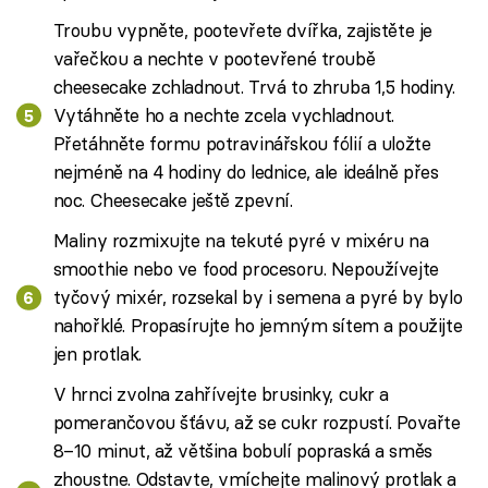
Troubu vypněte, pootevřete dvířka, zajistěte je
vařečkou a nechte v pootevřené troubě
cheesecake zchladnout. Trvá to zhruba 1,5 hodiny.
Vytáhněte ho a nechte zcela vychladnout.
Přetáhněte formu potravinářskou fólií a uložte
nejméně na 4 hodiny do lednice, ale ideálně přes
noc. Cheesecake ještě zpevní.
Maliny rozmixujte na tekuté pyré v mixéru na
smoothie nebo ve food procesoru. Nepoužívejte
tyčový mixér, rozsekal by i semena a pyré by bylo
nahořklé. Propasírujte ho jemným sítem a použijte
jen protlak.
V hrnci zvolna zahřívejte brusinky, cukr a
pomerančovou šťávu, až se cukr rozpustí. Povařte
8–10 minut, až většina bobulí popraská a směs
zhoustne. Odstavte, vmíchejte malinový protlak a