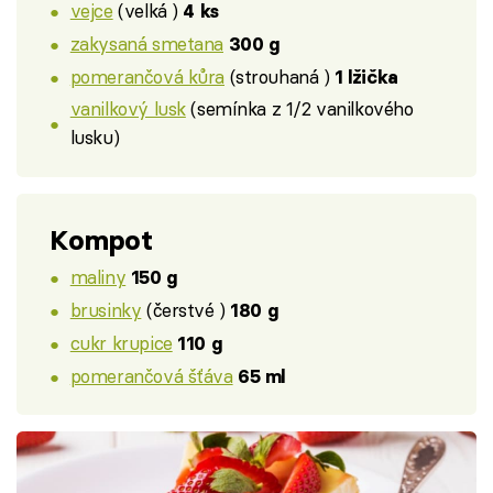
vejce
(velká )
4 ks
zakysaná smetana
300 g
pomerančová kůra
(strouhaná )
1 lžička
vanilkový lusk
(semínka z 1/2 vanilkového
lusku)
Kompot
maliny
150 g
brusinky
(čerstvé )
180 g
cukr krupice
110 g
pomerančová šťáva
65 ml