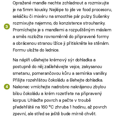
Opražené mandle nechte zchladnout a rozmixujte
je na 5mm kousky. Nejlépe to jde ve food procesoru,
sekáčku či mixéru na smoothie pár pulzy. Sušenky
rozmixujte najemno, do konzistence strouhanky.
Promíchejte je s mandlemi a rozpuštěným máslem
a směs rozložte rovnoměrně do připravené formy
a obrácenou stranou lžíce ji přitiskněte ke stěnám.
Formu uložte do lednice.
Na náplň ušlehejte krémový sýr dohladka a
postupně do něj zašlehávejte vejce, zakysanou
smetanu, pomerančovou kůru a semínka vanilky.
Přilijte rozehřátou čokoládu a šlehejte dohladka.
Nakonec vmíchejte nadrobno nakrájenou zbylou
bílou čokoládu a krém rozetřete na připravený
korpus. Uhlaďte povrch a pečte v troubě
předehřáté na 160 °C zhruba 1 hodinu, až povrch
zpevní, ale střed se ještě bude mírně chvět.