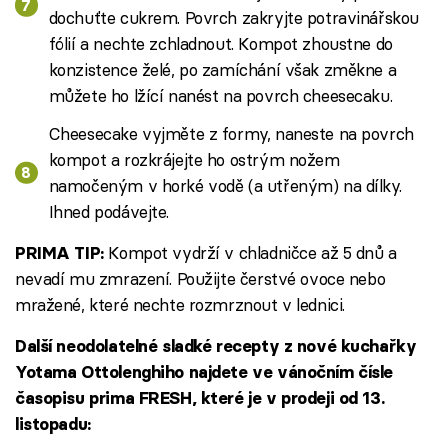
dochuťte cukrem. Povrch zakryjte potravinářskou
fólií a nechte zchladnout. Kompot zhoustne do
konzistence želé, po zamíchání však změkne a
můžete ho lžící nanést na povrch cheesecaku.
Cheesecake vyjměte z formy, naneste na povrch
kompot a rozkrájejte ho ostrým nožem
namočeným v horké vodě (a utřeným) na dílky.
Ihned podávejte.
Kompot vydrží v chladničce až 5 dnů a
PRIMA TIP:
nevadí mu zmrazení. Použijte čerstvé ovoce nebo
mražené, které nechte rozmrznout v lednici.
Další neodolatelné sladké recepty z nové kuchařky
Yotama Ottolenghiho najdete ve vánočním čísle
časopisu prima FRESH, které je v prodeji od 13.
listopadu: