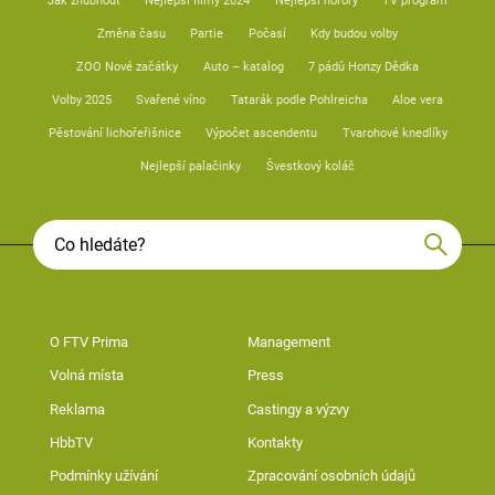
Jak zhubnout
Nejlepší filmy 2024
Nejlepší horory
TV program
Změna času
Partie
Počasí
Kdy budou volby
ZOO Nové začátky
Auto – katalog
7 pádů Honzy Dědka
Volby 2025
Svařené víno
Tatarák podle Pohlreicha
Aloe vera
Pěstování lichořeřišnice
Výpočet ascendentu
Tvarohové knedlíky
Nejlepší palačinky
Švestkový koláč
O FTV Prima
Management
Volná místa
Press
Reklama
Castingy a výzvy
HbbTV
Kontakty
Podmínky užívání
Zpracování osobních údajů