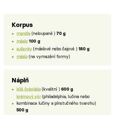
Korpus
mandle
(neloupané )
70 g
máslo
100 g
sušenky
(máslové nebo čajové )
180 g
máslo
(na vymazání formy)
Náplň
bílá čokoláda
(kvalitní )
600 g
krémový sýr
(philadelphia, lučina nebo
kombinace lučiny a plnotučného tvarohu)
500 g