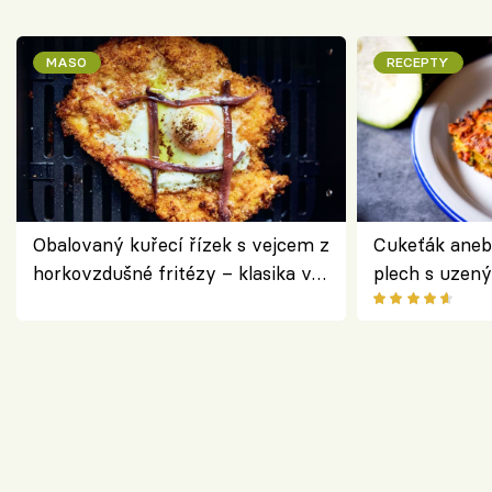
MASO
RECEPTY
Obalovaný kuřecí řízek s vejcem z
Cukeťák aneb
horkovzdušné fritézy – klasika v
plech s uzen
novém pojetí podle Jamieho
způsob, jak z
Olivera
cukety