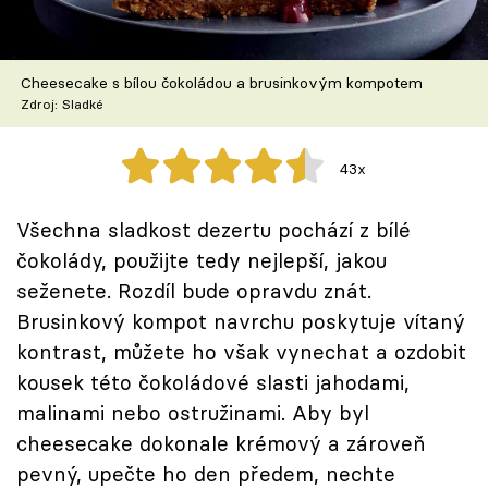
Škola vaření
Recepty z TV
Cheesecake s bílou čokoládou a brusinkovým kompotem
Zdroj: Sladké
Speciál: Cuketa
43x
Těhotnej kuchař
Všechna sladkost dezertu pochází z bílé
Sledujte prima+
čokolády, použijte tedy nejlepší, jakou
seženete. Rozdíl bude opravdu znát.
Přihlášení
Brusinkový kompot navrchu poskytuje vítaný
kontrast, můžete ho však vynechat a ozdobit
kousek této čokoládové slasti jahodami,
Sledujte nás
malinami nebo ostružinami. Aby byl
cheesecake dokonale krémový a zároveň
pevný, upečte ho den předem, nechte