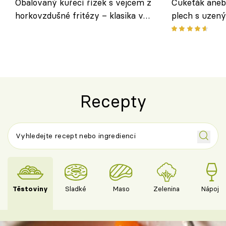
Obalovaný kuřecí řízek s vejcem z
Cukeťák aneb
horkovzdušné fritézy – klasika v
plech s uzen
novém pojetí podle Jamieho
způsob, jak z
Olivera
cukety
Recepty
Těstoviny
Sladké
Maso
Zelenina
Nápoje