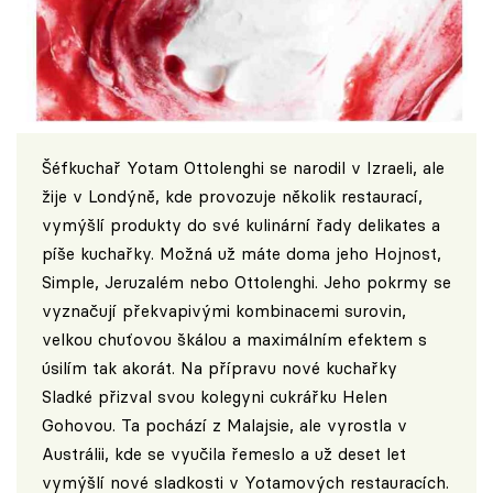
Šéfkuchař Yotam Ottolenghi se narodil v Izraeli, ale
žije v Londýně, kde provozuje několik restaurací,
vymýšlí produkty do své kulinární řady delikates a
píše kuchařky. Možná už máte doma jeho Hojnost,
Simple, Jeruzalém nebo Ottolenghi. Jeho pokrmy se
vyznačují překvapivými kombinacemi surovin,
velkou chuťovou škálou a maximálním efektem s
úsilím tak akorát. Na přípravu nové kuchařky
Sladké přizval svou kolegyni cukrářku Helen
Gohovou. Ta pochází z Malajsie, ale vyrostla v
Austrálii, kde se vyučila řemeslo a už deset let
vymýšlí nové sladkosti v Yotamových restauracích.