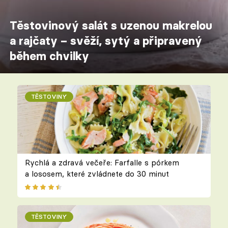
Těstovinový salát s uzenou makrelou
a rajčaty – svěží, sytý a připravený
během chvilky
TĚSTOVINY
Rychlá a zdravá večeře: Farfalle s pórkem
a lososem, které zvládnete do 30 minut
TĚSTOVINY