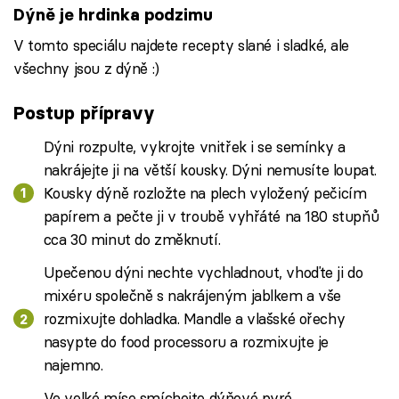
Dýně je hrdinka podzimu
V tomto speciálu najdete recepty slané i sladké, ale
všechny jsou z dýně :)
Postup přípravy
Dýni rozpulte, vykrojte vnitřek i se semínky a
nakrájejte ji na větší kousky. Dýni nemusíte loupat.
Kousky dýně rozložte na plech vyložený pečicím
papírem a pečte ji v troubě vyhřáté na 180 stupňů
cca 30 minut do změknutí.
Upečenou dýni nechte vychladnout, vhoďte ji do
mixéru společně s nakrájeným jablkem a vše
rozmixujte dohladka. Mandle a vlašské ořechy
nasypte do food processoru a rozmixujte je
najemno.
Ve velké míse smíchejte dýňové pyré,