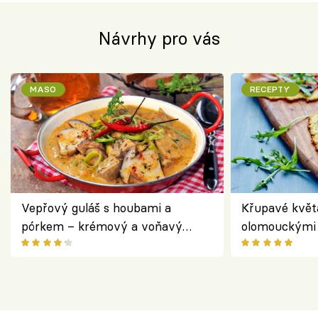
Návrhy pro vás
MASO
RECEPTY
Vepřový guláš s houbami a
Křupavé květ
pórkem – krémový a voňavý
olomouckými 
pokrm z jednoho hrnce
bezlepkový o
českým sýre