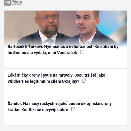
Bartošek k Turkovi: Hyenismus a nehoráznost. Ke stíhání by
ho Sněmovna vydala, míní Vondráček
Lékárničky, drony i pytle na mrtvoly: Jsou tržiště jako
Wildberries legitimním cílem Ukrajiny?
Šándor: Na masy ruských vojáků budou ukrajinské drony
krátké. Konflikt se nevyvíjí dobře