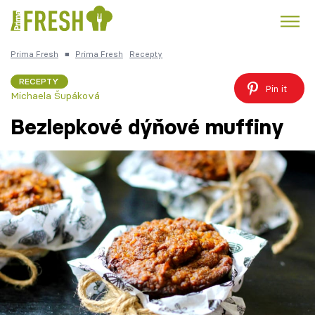
Prima Fresh
■
Prima Fresh
Recepty
Kuře
Polévky k večeři
Rychlé večeře
Trendy:
RECEPTY
Pin it
Michaela Šupáková
Česká kuchyně
Čokoláda
Bezlepkové dýňové muffiny
Témata
Recepty
Články
TV Program