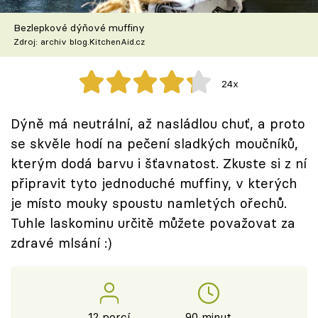
Škola vaření
Bezlepkové dýňové muffiny
Zdroj: archiv blog.KitchenAid.cz
Recepty z TV
Speciál: Cuketa
24x
Těhotnej kuchař
Dýně má neutrální, až nasládlou chuť, a proto
se skvěle hodí na pečení sladkých moučníků,
Sledujte prima+
kterým dodá barvu i šťavnatost. Zkuste si z ní
připravit tyto jednoduché muffiny, v kterých
Přihlášení
je místo mouky spoustu namletých ořechů.
Tuhle laskominu určitě můžete považovat za
zdravé mlsání :)
Sledujte nás
12 porcí
90 minut