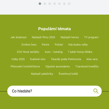
Populární témata
Jak zhubnout
Nejlepší filmy 2024
Nejlepší horory
TV program
Změna času
Partie
Počasí
Kdy budou volby
ZOO Nové začátky
Auto – katalog
7 pádů Honzy Dědka
Volby 2025
Svařené víno
Tatarák podle Pohlreicha
Aloe vera
Pěstování lichořeřišnice
Výpočet ascendentu
Tvarohové knedlíky
Nejlepší palačinky
Švestkový koláč