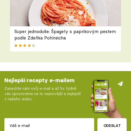
Super jednoduše: Špagety s paprikovým pestem
podle Zdeňka Pohlreicha
Nejlepší recepty e-mailem
Zanechte nám svůj e-mail a až 5x týdně
vás upozorníme na to nejnovější a nejlepší
z našeho webu.
ODESLAT