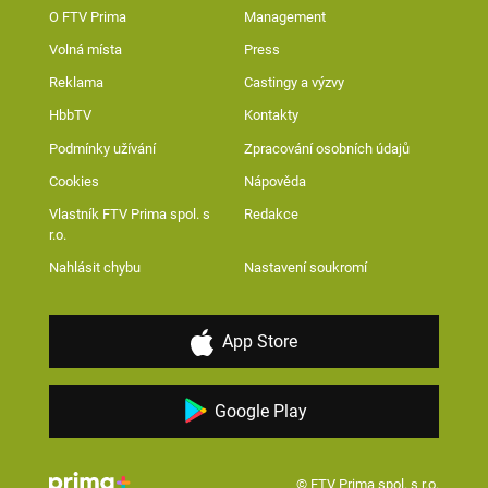
O FTV Prima
Management
Volná místa
Press
Reklama
Castingy a výzvy
HbbTV
Kontakty
Podmínky užívání
Zpracování osobních údajů
Cookies
Nápověda
Vlastník FTV Prima spol. s
Redakce
r.o.
Nahlásit chybu
Nastavení soukromí
App Store
Google Play
© FTV Prima spol. s r.o.