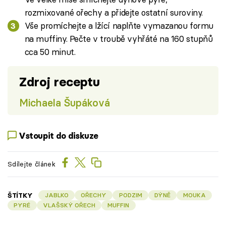
rozmixované ořechy a přidejte ostatní suroviny.
Vše promíchejte a lžící naplňte vymazanou formu
na muffiny. Pečte v troubě vyhřáté na 160 stupňů
cca 50 minut.
Zdroj receptu
Michaela Šupáková
Vstoupit do diskuze
Sdílejte článek
ŠTÍTKY
JABLKO
OŘECHY
PODZIM
DÝNĚ
MOUKA
PYRÉ
VLAŠSKÝ OŘECH
MUFFIN