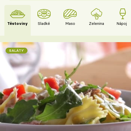
Těstoviny
Sladké
Maso
Zelenina
Nápoje
SALÁTY