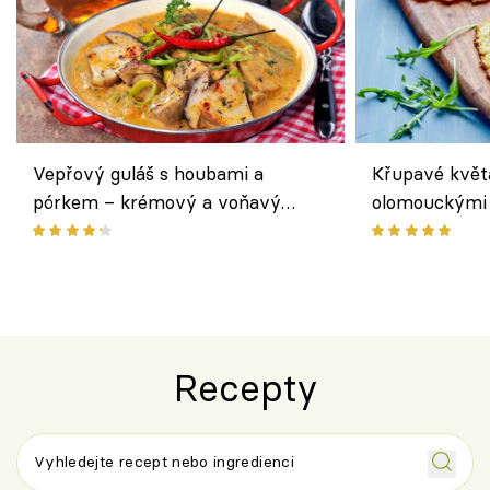
Vepřový guláš s houbami a
Křupavé květ
pórkem – krémový a voňavý
olomouckými 
pokrm z jednoho hrnce
bezlepkový o
českým sýre
Recepty