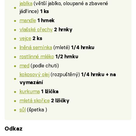
jablka
(větší jablko, oloupané a zbavené
jádřince)
1 ks
mandle
1 hrnek
vlašské ořechy
2 hrnky
vejce
2 ks
lněná semínka
(mleté)
1/4 hrnku
rostlinné mléko
1/2 hrnku
med
(podle chuti)
kokosový olej
(rozpuštěný)
1/4 hrnku + na
vymazání
kurkuma
1 lžička
mletá skořice
2 lžičky
sůl
(špetka )
Odkaz