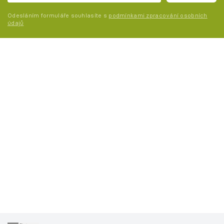
Odesláním formuláře souhlasíte s
podmínkami zpracování osobních
údajů