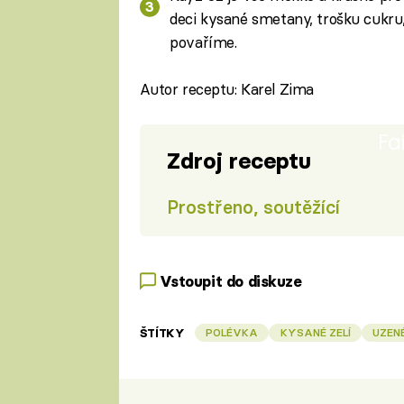
deci kysané smetany, trošku cukru,
povaříme.
Autor receptu: Karel Zima
Fa
Zdroj receptu
Prostřeno, soutěžící
Vstoupit do diskuze
ŠTÍTKY
POLÉVKA
KYSANÉ ZELÍ
UZEN