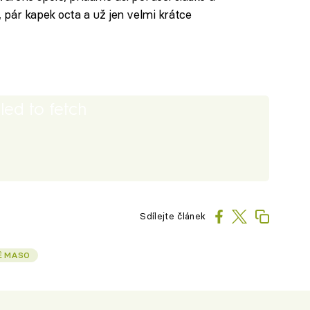
 pár kapek octa a už jen velmi krátce
iled to fetch
Sdílejte článek
É MASO