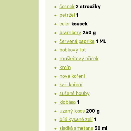
česnek
2 stroužky
petržel
1
celer
kousek
brambory
250 g
červená paprika
1 ML
bobkový list
muškátový oříšek
kmín
nové koření
kari koření
sušené houby
klobása
1
uzený losos
200 g
bílé kysané zelí
1
sladká smetana
50 ml