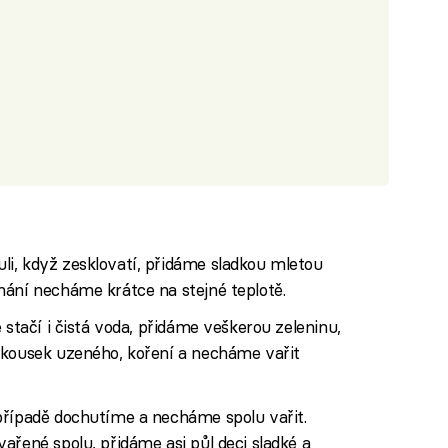
i, když zesklovatí, přidáme sladkou mletou
hání necháme krátce na stejné teplotě.
 stačí i čistá voda, přidáme veškerou zeleninu,
 kousek uzeného, koření a necháme vařit
případě dochutíme a necháme spolu vařit.
ařené spolu, přidáme asi půl deci sladké a