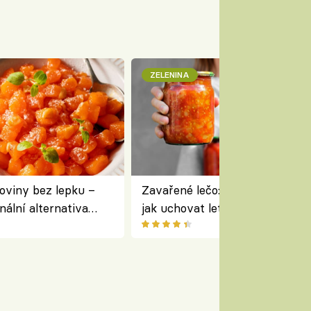
ZELENINA
oviny bez lepku –
Zavařené lečo: jednoduchý rece
nální alternativa
jak uchovat letní zeleninu na 