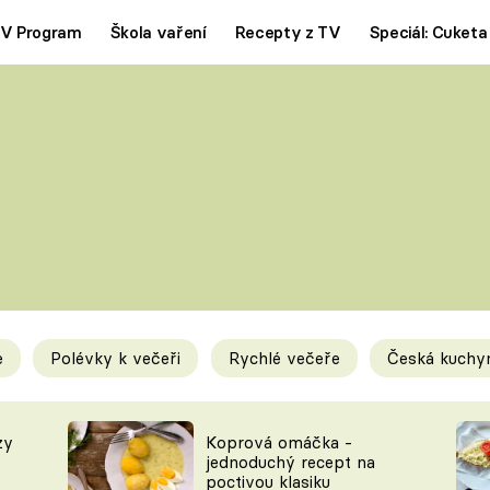
V Program
Škola vaření
Recepty z TV
Speciál: Cuketa
Polévky
Saláty
ČESKÁ KLASIKA
TĚSTOVIN
SILNÉ VÝVARY
SLADKÉ
KRÉMOVÉ
BEZMASÁ J
e
Polévky k večeři
Rychlé večeře
Česká kuchy
y
Tipy a triky
Novink
zy
Koprová omáčka -
jednoduchý recept na
poctivou klasiku
KAM ZA JÍDLEM
BLOG