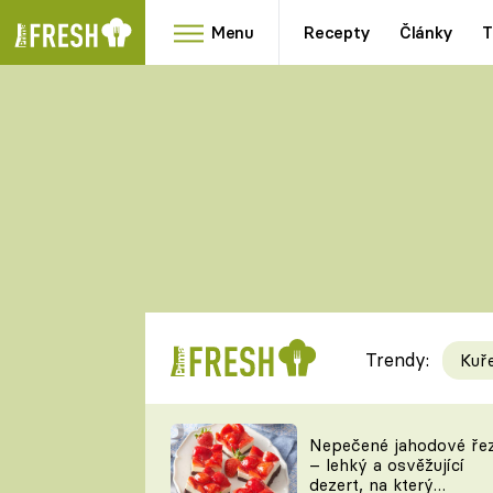
Menu
Recepty
Články
T
Oblíbené
Přílohy
recepty
HRANOLKY
HOUBY
KNEDLÍKY
DÝNĚ
KAŠE
RYCHLOVKY
Trendy:
Kuř
Populární
Videorecept
Nepečené jahodové ře
– lehký a osvěžující
kuchaři
dezert, na který
TEĎ VAŘÍ ŠÉF!