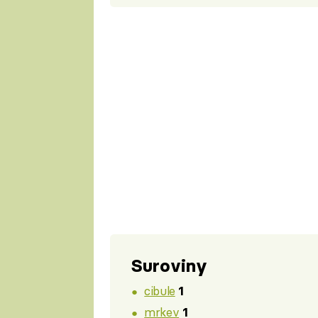
Suroviny
cibule
1
mrkev
1