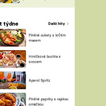
TORKY
ESH
t týdne
Další hity
Plněné cukety s krůtím
masem
Hrníčková buchta s
ovocem
Aperol Spritz
Plněné papriky s rajskou
omáčkou