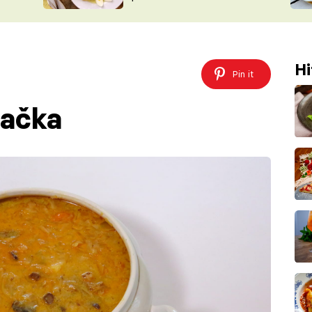
ŠÉFREDAK
VYCHYTÁVKY
SOUTĚŽ FR
NA NÁKUPECH
ČASOPIS
Hi
Pin it
ňačka