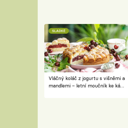
SLADKÉ
Vláčný koláč z jogurtu s višněmi a
mandlemi – letní moučník ke kávě
i na oslavu