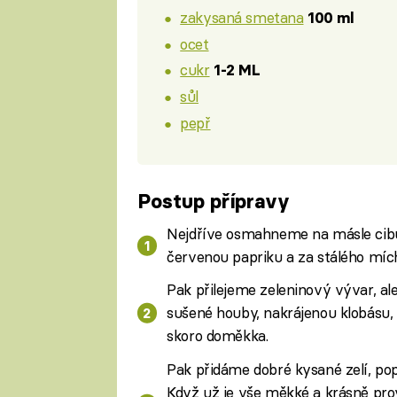
zakysaná smetana
100 ml
ocet
cukr
1-2 ML
sůl
pepř
Postup přípravy
Nejdříve osmahneme na másle cibul
červenou papriku a za stálého míc
Pak přilejeme zeleninový vývar, ale
sušené houby, nakrájenou klobásu,
skoro doměkka.
Pak přidáme dobré kysané zelí, po
Když už je vše měkké a krásně prov