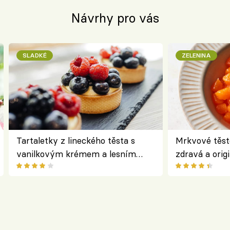
Návrhy pro vás
SLADKÉ
ZELENINA
Tartaletky z lineckého těsta s
Mrkvové těst
vanilkovým krémem a lesním
zdravá a origi
ovocem podle Bread Society
klasiky