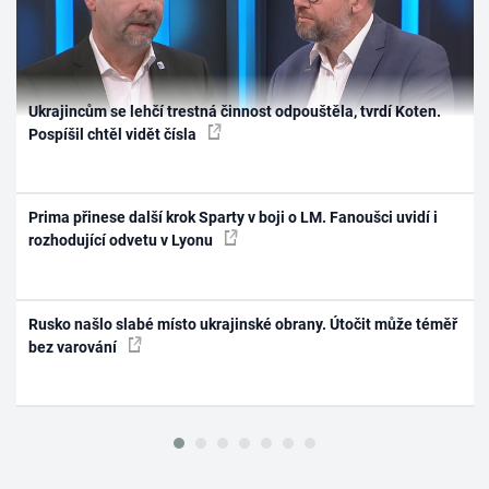
Ukrajincům se lehčí trestná činnost odpouštěla, tvrdí Koten.
Pospíšil chtěl vidět čísla
Prima přinese další krok Sparty v boji o LM. Fanoušci uvidí i
rozhodující odvetu v Lyonu
Rusko našlo slabé místo ukrajinské obrany. Útočit může téměř
bez varování