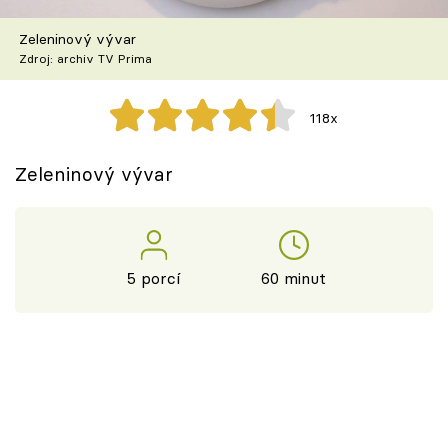
Škola vaření
Zeleninový vývar
Zdroj: archiv TV Prima
Recepty z TV
Speciál: Cuketa
118x
Těhotnej kuchař
Zeleninový vývar
Sledujte prima+
Přihlášení
5 porcí
60 minut
Sledujte nás