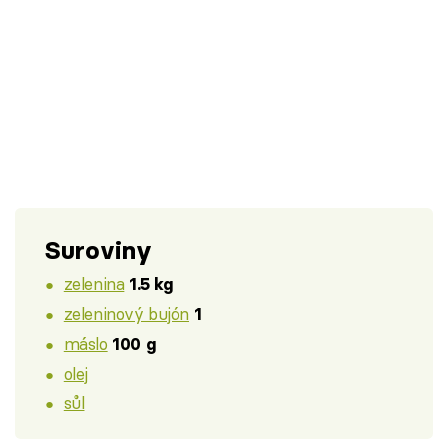
Suroviny
zelenina
1.5 kg
zeleninový bujón
1
máslo
100 g
olej
sůl