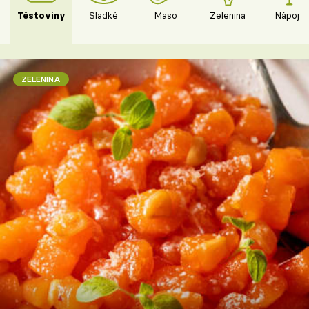
Těstoviny
Sladké
Maso
Zelenina
Nápoje
ZELENINA