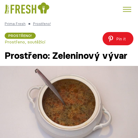
Prima Fresh
■
Prostřeno!
Kuře
Polévky k večeři
Rychlé večeře
Trendy:
PROSTŘENO!
Pin it
Prostřeno, soutěžící
Česká kuchyně
Čokoláda
Prostřeno: Zeleninový vývar
Témata
Recepty
Články
TV Program