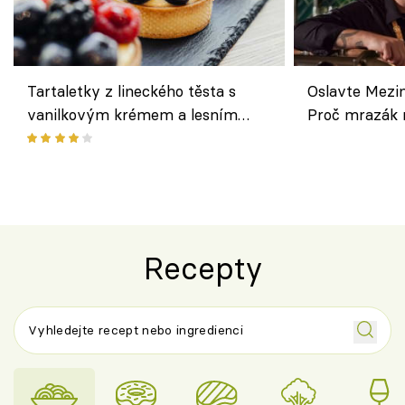
Tartaletky z lineckého těsta s
Oslavte Mezin
vanilkovým krémem a lesním
Proč mrazák n
ovocem podle Bread Society
horku vsadit 
Recepty