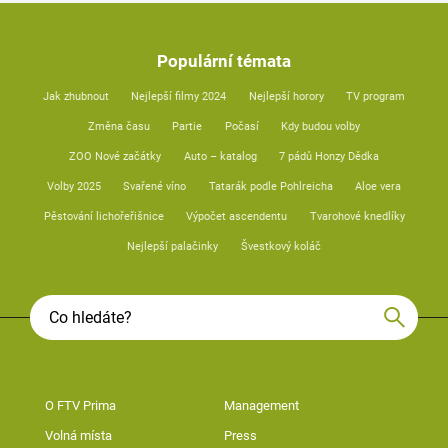
Populární témata
Jak zhubnout
Nejlepší filmy 2024
Nejlepší horory
TV program
Změna času
Partie
Počasí
Kdy budou volby
ZOO Nové začátky
Auto – katalog
7 pádů Honzy Dědka
Volby 2025
Svařené víno
Tatarák podle Pohlreicha
Aloe vera
Pěstování lichořeřišnice
Výpočet ascendentu
Tvarohové knedlíky
Nejlepší palačinky
Švestkový koláč
O FTV Prima
Management
Volná místa
Press