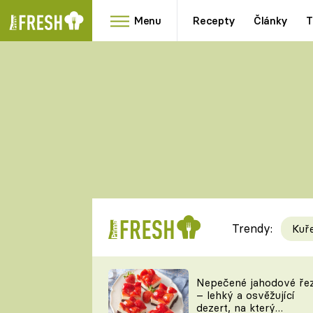
Menu
Recepty
Články
T
Oblíbené
Přílohy
recepty
HRANOLKY
HOUBY
KNEDLÍKY
DÝNĚ
KAŠE
RYCHLOVKY
Trendy:
Kuř
Populární
Videorecept
Nepečené jahodové ře
– lehký a osvěžující
kuchaři
dezert, na který
TEĎ VAŘÍ ŠÉF!