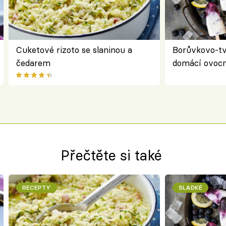
Cuketové rizoto se slaninou a
Borůvkovo-t
čedarem
domácí ovocn
Přečtěte si také
RECEPTY
SLADKÉ