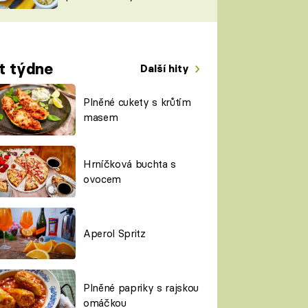
TORKY
ESH
t týdne
Další hity
Plněné cukety s krůtím
masem
Hrníčková buchta s
ovocem
Aperol Spritz
Plněné papriky s rajskou
omáčkou