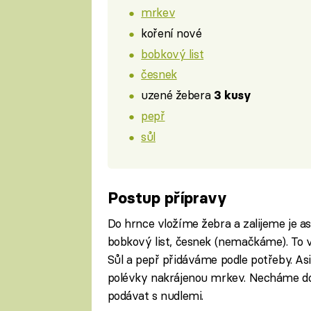
mrkev
koření nové
bobkový list
česnek
uzené žebera
3 kusy
pepř
sůl
Postup přípravy
Do hrnce vložíme žebra a zalijeme je as
bobkový list, česnek (nemačkáme). To 
Sůl a pepř přidáváme podle potřeby. As
polévky nakrájenou mrkev. Necháme d
podávat s nudlemi.