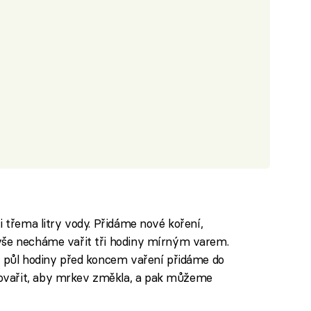
i třema litry vody. Přidáme nové koření,
vše necháme vařit tři hodiny mírným varem.
i půl hodiny před koncem vaření přidáme do
ovařit, aby mrkev změkla, a pak můžeme