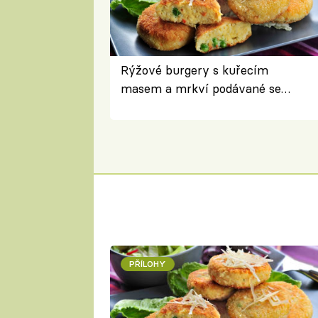
Rýžové burgery s kuřecím
masem a mrkví podávané se
salátem – lehká a chutná večeře
PŘÍLOHY