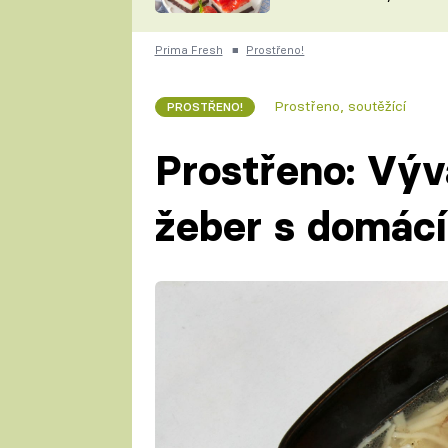
nepotřebujete troubu
ZDENĚK
ČESKO NA TALÍŘI
POHLREICH
Prima Fresh
■
Prostřeno!
KAROLÍNA,
JAROSLAV SAPÍK
DOMÁCÍ
Prostřeno, soutěžící
PROSTŘENO!
KUCHAŘKA
KAROLÍNA
KAMBERSKÁ
Prostřeno: Výv
žeber s domácí