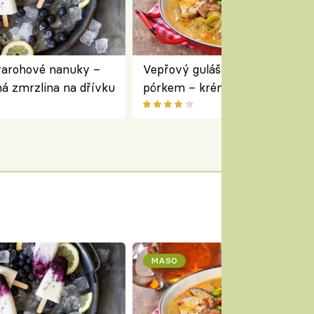
varohové nanuky –
Vepřový guláš s houbami a
á zmrzlina na dřívku
pórkem – krémový a voňavý
pokrm z jednoho hrnce
MASO