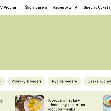
V Program
Škola vaření
Recepty z TV
Speciál: Cuketa
Polévky
Saláty
ČESKÁ KLASIKA
TĚSTOVIN
SILNÉ VÝVARY
SLADKÉ
KRÉMOVÉ
BEZMASÁ J
e
Polévky k večeři
Rychlé večeře
Česká kuchy
y
Tipy a triky
Novink
zy
Koprová omáčka -
jednoduchý recept na
poctivou klasiku
KAM ZA JÍDLEM
BLOG