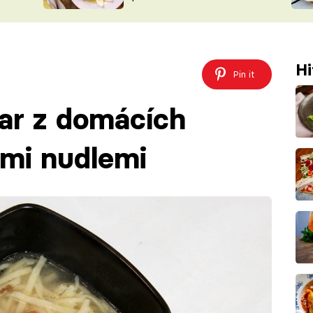
ŠÉFREDAK
VYCHYTÁVKY
SOUTĚŽ FR
NA NÁKUPECH
ČASOPIS
Hi
Pin it
ar z domácích
mi nudlemi