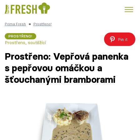
Prima Fresh
■
Prostřeno!
Kuře
Polévky k večeři
Rychlé večeře
Trendy:
PROSTŘENO!
Pin it
Prostřeno, soutěžící
Česká kuchyně
Čokoláda
Prostřeno: Vepřová panenka
s pepřovou omáčkou a
šťouchanými bramborami
Témata
Recepty
Články
TV Program