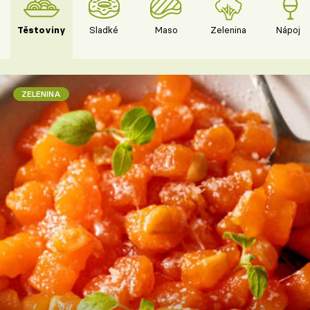
Těstoviny
Sladké
Maso
Zelenina
Nápoje
ZELENINA