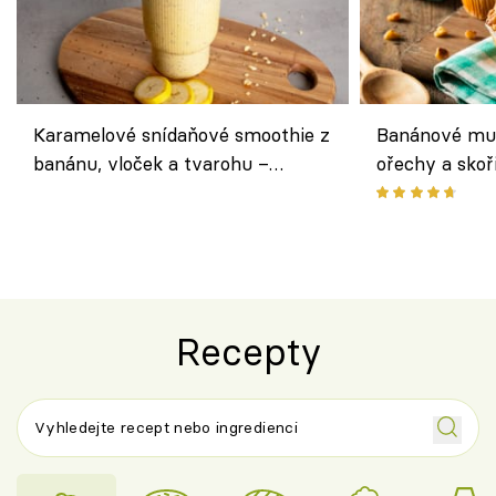
Karamelové snídaňové smoothie z
Banánové muf
banánu, vloček a tvarohu –
ořechy a skoř
snídaně do skleničky
Recepty