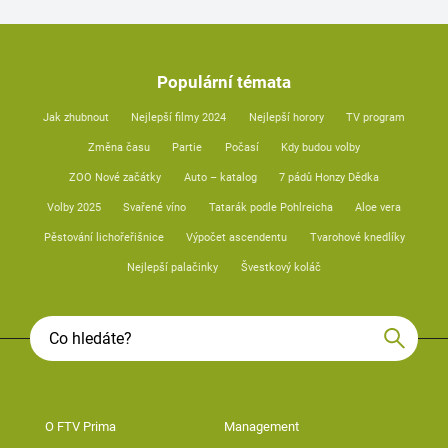
Populární témata
Jak zhubnout
Nejlepší filmy 2024
Nejlepší horory
TV program
Změna času
Partie
Počasí
Kdy budou volby
ZOO Nové začátky
Auto – katalog
7 pádů Honzy Dědka
Volby 2025
Svařené víno
Tatarák podle Pohlreicha
Aloe vera
Pěstování lichořeřišnice
Výpočet ascendentu
Tvarohové knedlíky
Nejlepší palačinky
Švestkový koláč
O FTV Prima
Management