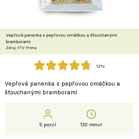
Škola vaření
Recepty z TV
Vepřová panenka s pepřovou omáčkou a šťouchanými
Speciál: Cuketa
bramborami
Zdroj: FTV Prima
Těhotnej kuchař
121x
Sledujte prima+
Vepřová panenka s pepřovou omáčkou a
Přihlášení
šťouchanými bramborami
Sledujte nás
5 porcí
120 minut