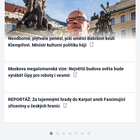
Neodborné, plýtváte penězi, píší umělci Babišovi kvůli
Klempířovi. Ministr kulturní politiku hájí
Muskova megalomanská vize: Největší budova světa bude
vyrábět čipy pro roboty i vesmír
REPORTÁŽ: Za tajemnými hrady do Karpat aneb Fascinující
zříceniny u českých hranic