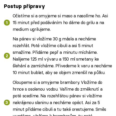
Postup přípravy
Očistíme si a omyjeme si maso a nasolíme ho. Asi
15 minut před podáváním ho dáme do grilu a na
medium ugrilujeme.
Na pánev si vložíme 30 g másla a necháme
rozehřát. Poté vložíme cibuli a asi 5 minut
smažíme. Přidáme pepř a minutu mícháme.
Nalijeme 125 ml vývaru a 150 ml smetany ke
šlehání a zamícháme. Přivedeme k varu a necháme
10 minut bublat, aby se objem zmenšil na půlku.
Oloupeme si a omyjeme brambory. Vložíme do
hrnce s osolenou vodou. Vaříme do změknutí a
poté scedíme. Na rozehřátou pánev si vložíme
nakrájenou slaninu a necháme opéct. Asi za 5
minut přidáme cibuli a tu také orestujeme. Směs
vyndáme, vložíme k bramborům, ty poté