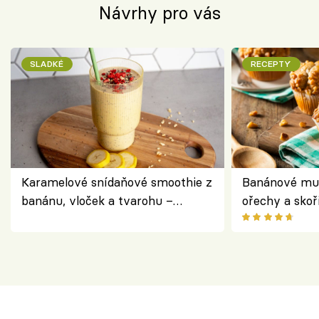
Návrhy pro vás
SLADKÉ
RECEPTY
Karamelové snídaňové smoothie z
Banánové muf
banánu, vloček a tvarohu –
ořechy a skoř
snídaně do skleničky