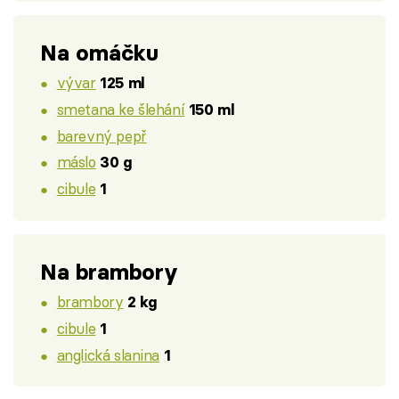
Na omáčku
vývar
125 ml
smetana ke šlehání
150 ml
barevný pepř
máslo
30 g
cibule
1
Na brambory
brambory
2 kg
cibule
1
anglická slanina
1