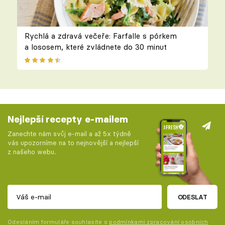
Rychlá a zdravá večeře: Farfalle s pórkem
a lososem, které zvládnete do 30 minut
Nejlepší recepty e-mailem
Zanechte nám svůj e-mail a až 5x týdně
vás upozorníme na to nejnovější a nejlepší
z našeho webu.
ODESLAT
Odesláním formuláře souhlasíte s
podmínkami zpracování osobních