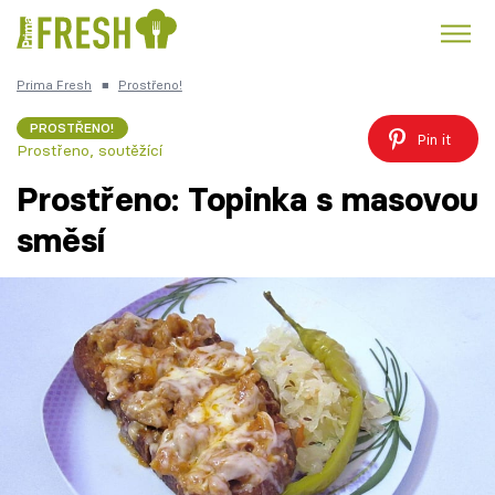
Prima Fresh
■
Prostřeno!
Kuře
Polévky k večeři
Rychlé večeře
Trendy:
PROSTŘENO!
Pin it
Prostřeno, soutěžící
Česká kuchyně
Čokoláda
Prostřeno: Topinka s masovou
směsí
Témata
Recepty
Články
TV Program