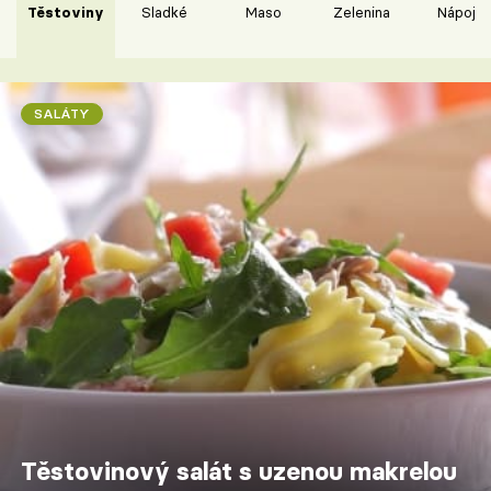
Těstoviny
Sladké
Maso
Zelenina
Nápoje
SALÁTY
Těstovinový salát s uzenou makrelou