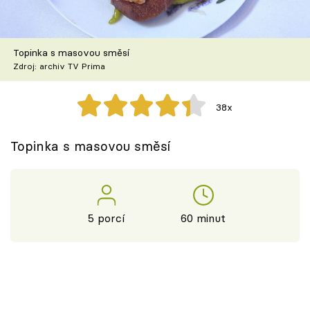
Škola vaření
Recepty z TV
Topinka s masovou směsí
Zdroj: archiv TV Prima
Speciál: Cuketa
38x
Těhotnej kuchař
Topinka s masovou směsí
Sledujte prima+
Přihlášení
5 porcí
60 minut
Sledujte nás