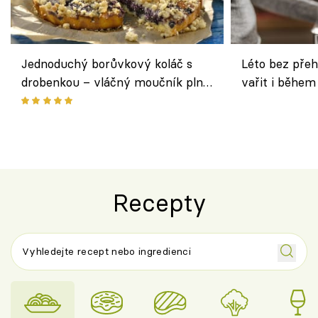
Jednoduchý borůvkový koláč s
Léto bez přeh
drobenkou – vláčný moučník plný
vařit i během
ovoce
Recepty