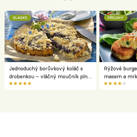
SLADKÉ
PŘÍLOHY
Jednoduchý borůvkový koláč s
Rýžové burge
drobenkou – vláčný moučník plný
masem a mrk
ovoce
salátem – leh