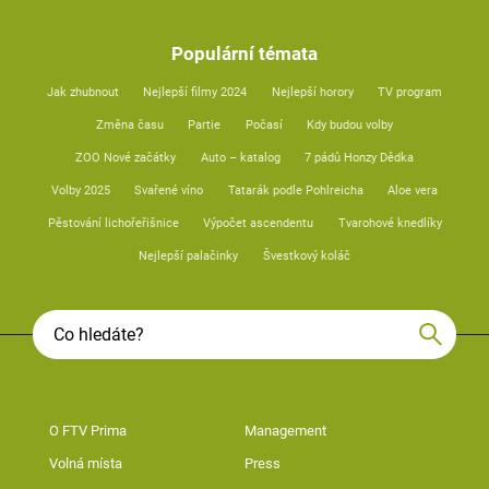
Populární témata
Jak zhubnout
Nejlepší filmy 2024
Nejlepší horory
TV program
Změna času
Partie
Počasí
Kdy budou volby
ZOO Nové začátky
Auto – katalog
7 pádů Honzy Dědka
Volby 2025
Svařené víno
Tatarák podle Pohlreicha
Aloe vera
Pěstování lichořeřišnice
Výpočet ascendentu
Tvarohové knedlíky
Nejlepší palačinky
Švestkový koláč
O FTV Prima
Management
Volná místa
Press