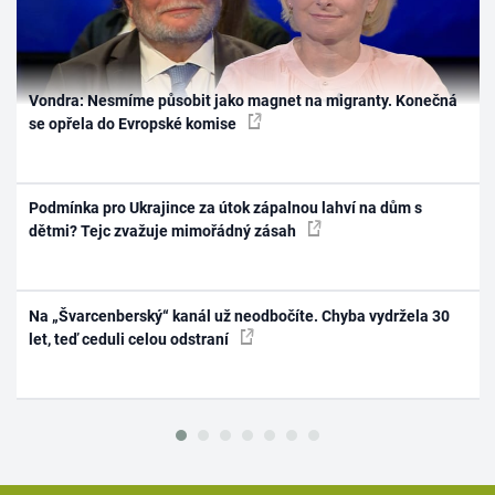
Vondra: Nesmíme působit jako magnet na migranty. Konečná
se opřela do Evropské komise
Podmínka pro Ukrajince za útok zápalnou lahví na dům s
dětmi? Tejc zvažuje mimořádný zásah
Na „Švarcenberský“ kanál už neodbočíte. Chyba vydržela 30
let, teď ceduli celou odstraní