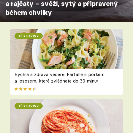
a rajčaty – svěží, sytý a připravený
během chvilky
TĚSTOVINY
Rychlá a zdravá večeře: Farfalle s pórkem
a lososem, které zvládnete do 30 minut
TĚSTOVINY