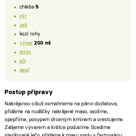
chleba
5
sýr
zelí
kozí rohy
vývar
200 ml
kmín
sůl
pepř
Postup přípravy
Nakrájenou cibuli osmahneme na pánvi dozlatova,
přidáme na nudličky nakrájené maso, osolíme,
opepříme, posypem drceným kmínem a orestujeme.
Zalijeme vývarem a krátce podusíme. Scedíme
sterilované lečo, přidáme k masu spolu s čertovskou