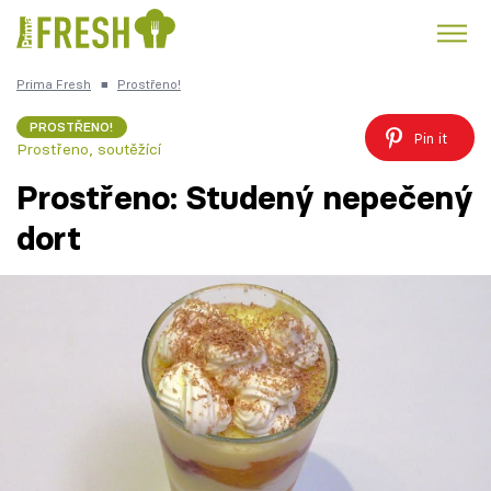
Prima Fresh
■
Prostřeno!
Kuře
Polévky k večeři
Rychlé večeře
Trendy:
PROSTŘENO!
Pin it
Prostřeno, soutěžící
Česká kuchyně
Čokoláda
Prostřeno: Studený nepečený
dort
Témata
Recepty
Články
TV Program