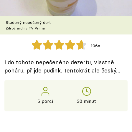
Škola vaření
Recepty z TV
Studený nepečený dort
Zdroj: archiv TV Prima
Speciál: Cuketa
106x
Těhotnej kuchař
I do tohoto nepečeného dezertu, vlastně
Sledujte prima+
poháru, přijde pudink. Tentokrát ale český…
Přihlášení
5 porcí
30 minut
Sledujte nás