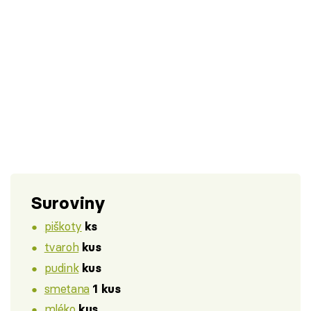
Suroviny
piškoty
ks
tvaroh
kus
pudink
kus
smetana
1 kus
mléko
kus