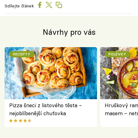
Sdílejte článek
Návrhy pro vás
RECEPTY
POLÉVKY
Pizza šneci z listového těsta –
Hruškový ram
nejoblíbenější chuťovka
masem – netr
asijském styl