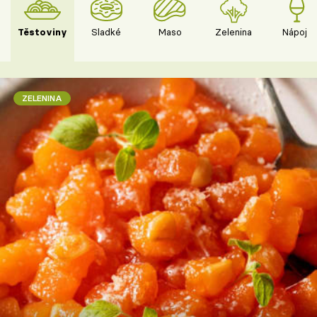
Těstoviny
Sladké
Maso
Zelenina
Nápoje
ZELENINA