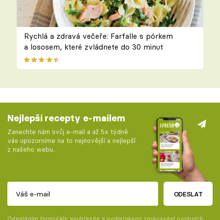
Rychlá a zdravá večeře: Farfalle s pórkem
a lososem, které zvládnete do 30 minut
Nejlepší recepty e-mailem
Zanechte nám svůj e-mail a až 5x týdně
vás upozorníme na to nejnovější a nejlepší
z našeho webu.
ODESLAT
Odesláním formuláře souhlasíte s
podmínkami zpracování osobních