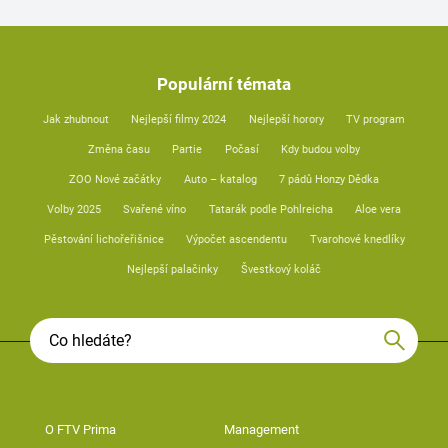
Populární témata
Jak zhubnout
Nejlepší filmy 2024
Nejlepší horory
TV program
Změna času
Partie
Počasí
Kdy budou volby
ZOO Nové začátky
Auto – katalog
7 pádů Honzy Dědka
Volby 2025
Svařené víno
Tatarák podle Pohlreicha
Aloe vera
Pěstování lichořeřišnice
Výpočet ascendentu
Tvarohové knedlíky
Nejlepší palačinky
Švestkový koláč
O FTV Prima
Management