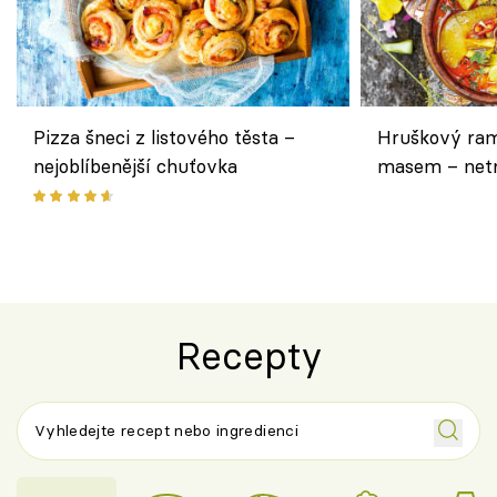
Pizza šneci z listového těsta –
Hruškový ram
nejoblíbenější chuťovka
masem – netr
asijském styl
Recepty