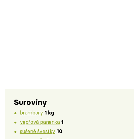
Suroviny
brambory
1 kg
vepřová panenka
1
sušené švestky
10