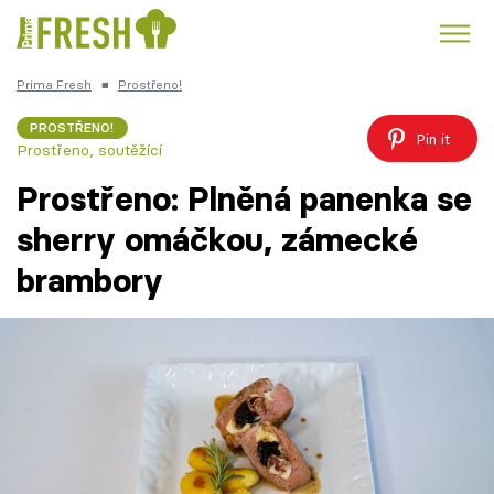
Prima Fresh
■
Prostřeno!
Kuře
Polévky k večeři
Rychlé večeře
Trendy:
PROSTŘENO!
Pin it
Prostřeno, soutěžící
Česká kuchyně
Čokoláda
Prostřeno: Plněná panenka se
sherry omáčkou, zámecké
brambory
Témata
Recepty
Články
TV Program