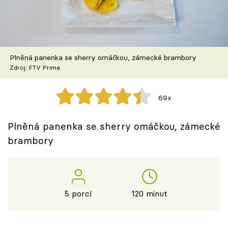
Škola vaření
Recepty z TV
Plněná panenka se sherry omáčkou, zámecké brambory
Speciál: Cuketa
Zdroj: FTV Prima
Těhotnej kuchař
69x
Sledujte prima+
Plněná panenka se sherry omáčkou, zámecké
brambory
Přihlášení
Sledujte nás
5 porcí
120 minut