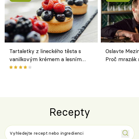
Tartaletky z lineckého těsta s
Oslavte Mezin
vanilkovým krémem a lesním
Proč mrazák n
ovocem podle Bread Society
horku vsadit 
Recepty