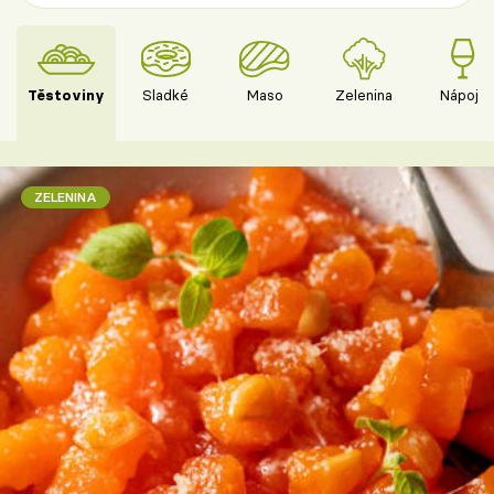
Těstoviny
Sladké
Maso
Zelenina
Nápoje
ZELENINA