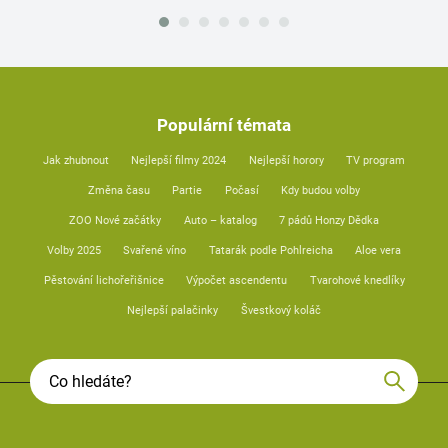
Populární témata
Jak zhubnout
Nejlepší filmy 2024
Nejlepší horory
TV program
Změna času
Partie
Počasí
Kdy budou volby
ZOO Nové začátky
Auto – katalog
7 pádů Honzy Dědka
Volby 2025
Svařené víno
Tatarák podle Pohlreicha
Aloe vera
Pěstování lichořeřišnice
Výpočet ascendentu
Tvarohové knedlíky
Nejlepší palačinky
Švestkový koláč