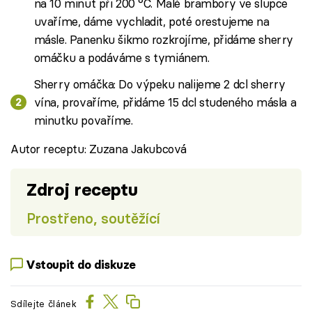
na 10 minut při 200 °C. Malé brambory ve slupce
uvaříme, dáme vychladit, poté orestujeme na
másle. Panenku šikmo rozkrojíme, přidáme sherry
omáčku a podáváme s tymiánem.
Sherry omáčka: Do výpeku nalijeme 2 dcl sherry
vína, provaříme, přidáme 15 dcl studeného másla a
minutku povaříme.
Autor receptu: Zuzana Jakubcová
Zdroj receptu
Prostřeno, soutěžící
Vstoupit do diskuze
Sdílejte článek