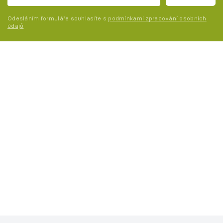
Odesláním formuláře souhlasíte s
podmínkami zpracování osobních
údajů