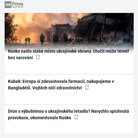
Rusko našlo slabé místo ukrajinské obrany. Útočit může téměř
bez varování
Kubek: Evropa si zdevastovala farmacii, nakupujeme v
Bangladéši. Vojtěch ničí zdravotnictví
Dron s výbušninou u ukrajinského letadla? Narychlo spíchnutá
provokace, okomentovalo Rusko