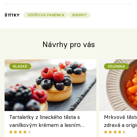
ŠTÍTKY
VEPŘOVÁ PANENKA
SHERRY
Návrhy pro vás
SLADKÉ
ZELENINA
Tartaletky z lineckého těsta s
Mrkvové těst
vanilkovým krémem a lesním
zdravá a origi
ovocem podle Bread Society
klasiky