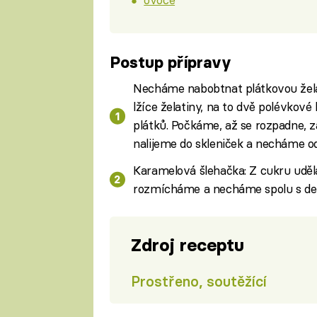
Postup přípravy
Necháme nabobtnat plátkovou žela
lžíce želatiny, na to dvě polévkové
plátků. Počkáme, až se rozpadne, z
nalijeme do skleniček a necháme od
Karamelová šlehačka: Z cukru uděl
rozmícháme a necháme spolu s dez
Zdroj receptu
Prostřeno, soutěžící