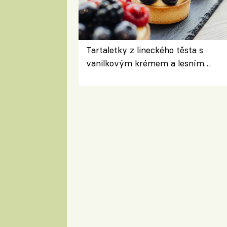
Tartaletky z lineckého těsta s
vanilkovým krémem a lesním
ovocem podle Bread Society