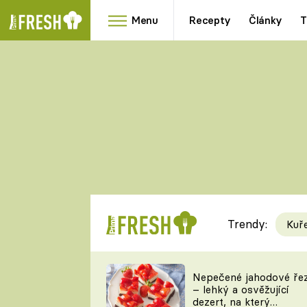
Menu
Recepty
Články
T
Oblíbené
Přílohy
recepty
HRANOLKY
HOUBY
KNEDLÍKY
DÝNĚ
KAŠE
RYCHLOVKY
Trendy:
Kuř
Populární
Videorecept
Nepečené jahodové ře
– lehký a osvěžující
kuchaři
dezert, na který
TEĎ VAŘÍ ŠÉF!