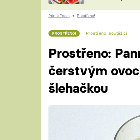
nepotřebujete troubu
ZDENĚK
ČESKO NA TALÍŘI
POHLREICH
Prima Fresh
■
Prostřeno!
KAROLÍNA,
JAROSLAV SAPÍK
DOMÁCÍ
Prostřeno, soutěžící
PROSTŘENO!
KUCHAŘKA
KAROLÍNA
KAMBERSKÁ
Prostřeno: Pan
čerstvým ovoc
šlehačkou