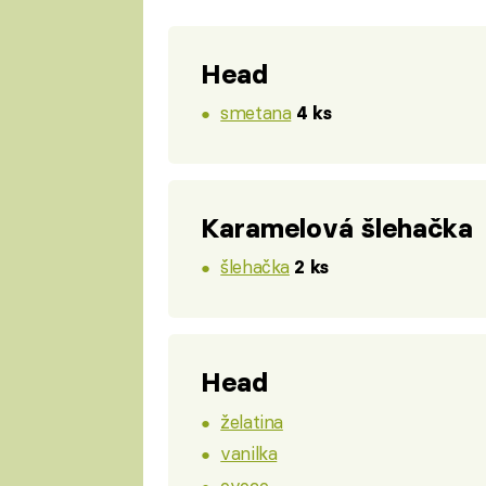
Head
smetana
4 ks
Karamelová šlehačka
šlehačka
2 ks
Head
želatina
vanilka
ovoce