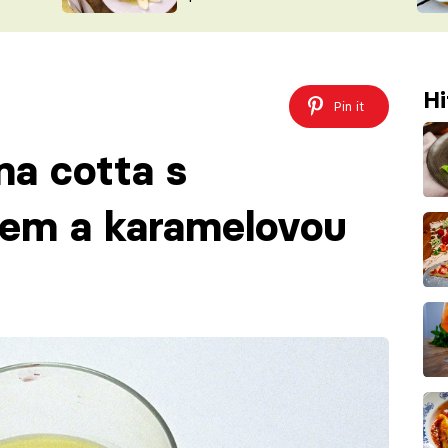
ŠÉFREDAK
VYCHYTÁVKY
SOUTĚŽ FR
NA NÁKUPECH
ČASOPIS
Hi
Pin it
na cotta s
em a karamelovou