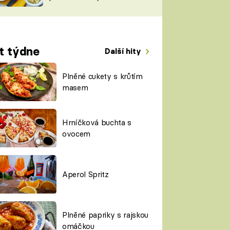
TORKY
ESH
t týdne
Další hity
Plněné cukety s krůtím
masem
Hrníčková buchta s
ovocem
Aperol Spritz
Plněné papriky s rajskou
omáčkou