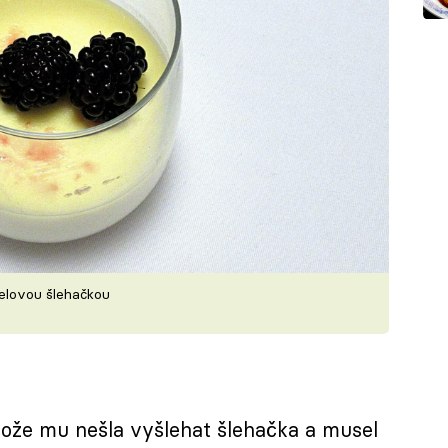
elovou šlehačkou
otože mu nešla vyšlehat šlehačka a musel