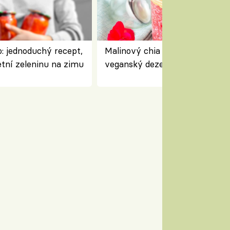
: jednoduchý recept,
Malinový chia pudink s kokose
etní zeleninu na zimu
veganský dezert plný ovoce a
ořechů