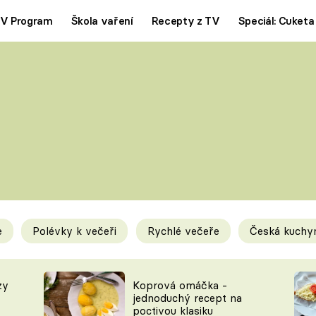
V Program
Škola vaření
Recepty z TV
Speciál: Cuketa
Polévky
Saláty
ČESKÁ KLASIKA
TĚSTOVIN
SILNÉ VÝVARY
SLADKÉ
KRÉMOVÉ
BEZMASÁ J
e
Polévky k večeři
Rychlé večeře
Česká kuchy
y
Tipy a triky
Novink
zy
Koprová omáčka -
jednoduchý recept na
poctivou klasiku
KAM ZA JÍDLEM
BLOG