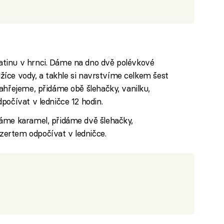
tinu v hrnci. Dáme na dno dvě polévkové
 lžíce vody, a takhle si navrstvíme celkem šest
ahřejeme, přidáme obě šlehačky, vanilku,
počívat v ledničce 12 hodin.
áme karamel, přidáme dvě šlehačky,
ertem odpočívat v ledničce.