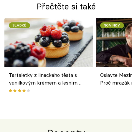
Přečtěte si také
SLADKÉ
NOVINKY
Tartaletky z lineckého těsta s
Oslavte Mezin
vanilkovým krémem a lesním
Proč mrazák n
ovocem podle Bread Society
horku vsadit 