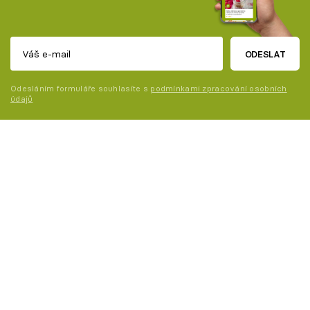
ODESLAT
Odesláním formuláře souhlasíte s
podmínkami zpracování osobních
údajů