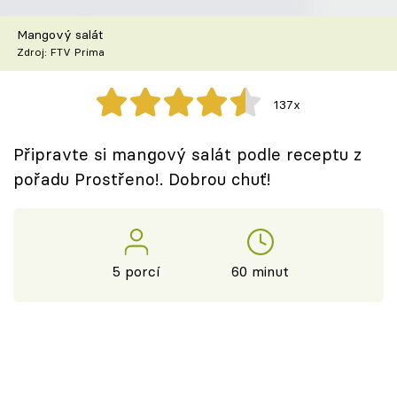
Škola vaření
Mangový salát
Zdroj: FTV Prima
Recepty z TV
Speciál: Cuketa
137x
Těhotnej kuchař
Připravte si mangový salát podle receptu z
pořadu Prostřeno!. Dobrou chuť!
Sledujte prima+
Přihlášení
5 porcí
60 minut
Sledujte nás