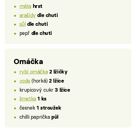
máta
hrst
arašídy
dle chuti
sůl
dle chuti
pepř
dle chuti
Omáčka
rybí omáčka
2 lžičky
voda
(horká)
2 lžíce
krupicový cukr
3 lžíce
limetka
1 ks
česnek
1 stroužek
chilli paprička
půl