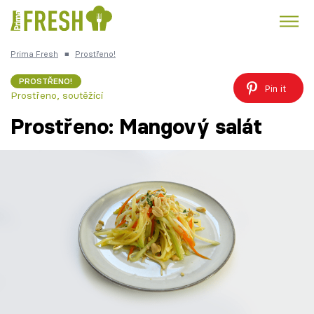
Prima Fresh
■
Prostřeno!
Kuře
Polévky k večeři
Rychlé večeře
Trendy:
PROSTŘENO!
Pin it
Prostřeno, soutěžící
Česká kuchyně
Čokoláda
Prostřeno: Mangový salát
Témata
Recepty
Články
TV Program