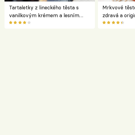
Tartaletky z lineckého těsta s
Mrkvové těst
vanilkovým krémem a lesním
zdravá a origi
ovocem podle Bread Society
klasiky