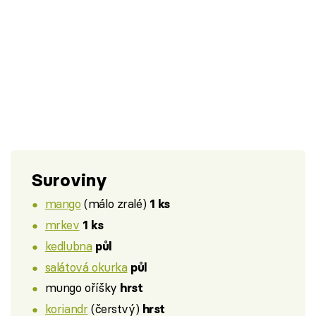
Suroviny
mango
(málo zralé)
1 ks
mrkev
1 ks
kedlubna
půl
salátová okurka
půl
mungo oříšky
hrst
koriandr
(čerstvý)
hrst