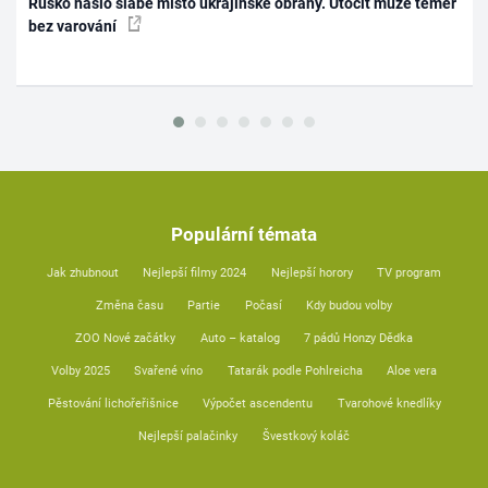
Rusko našlo slabé místo ukrajinské obrany. Útočit může téměř
bez varování
Populární témata
Jak zhubnout
Nejlepší filmy 2024
Nejlepší horory
TV program
Změna času
Partie
Počasí
Kdy budou volby
ZOO Nové začátky
Auto – katalog
7 pádů Honzy Dědka
Volby 2025
Svařené víno
Tatarák podle Pohlreicha
Aloe vera
Pěstování lichořeřišnice
Výpočet ascendentu
Tvarohové knedlíky
Nejlepší palačinky
Švestkový koláč