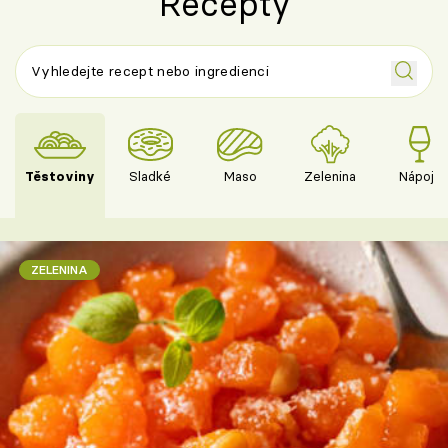
Recepty
Těstoviny
Sladké
Maso
Zelenina
Nápoje
ZELENINA