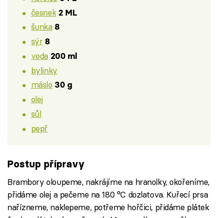
česnek
2 ML
šunka
8
sýr
8
voda
200 ml
bylinky
máslo
30 g
olej
sůl
pepř
Postup přípravy
Brambory oloupeme, nakrájíme na hranolky, okořeníme,
přidáme olej a pečeme na 180 °C dozlatova. Kuřecí prsa
nařízneme, naklepeme, potřeme hořčici, přidáme plátek