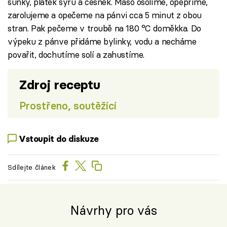
šunky, plátek sýru a česnek. Maso osolíme, opepříme,
zarolujeme a opečeme na pánvi cca 5 minut z obou
stran. Pak pečeme v troubě na 180 °C doměkka. Do
výpeku z pánve přidáme bylinky, vodu a necháme
povařit, dochutíme solí a zahustíme.
Zdroj receptu
Prostřeno, soutěžící
Vstoupit do diskuze
Sdílejte článek
Návrhy pro vás