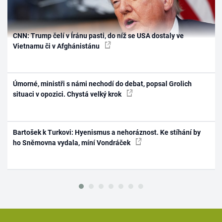
CNN: Trump čelí v Íránu pasti, do níž se USA dostaly ve
Vietnamu či v Afghánistánu
Úmorné, ministři s námi nechodí do debat, popsal Grolich
situaci v opozici. Chystá velký krok
Bartošek k Turkovi: Hyenismus a nehoráznost. Ke stíhání by
ho Sněmovna vydala, míní Vondráček