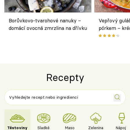
Borůvkovo-tvarohové nanuky –
Vepřový gulá
domácí ovocná zmrzlina na dřívku
pórkem – kr
pokrm z jedn
Recepty
Těstoviny
Sladké
Maso
Zelenina
Nápoje