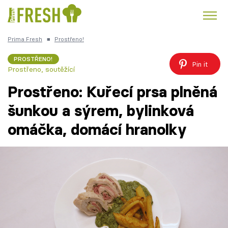
Prima Fresh
■
Prostřeno!
Kuře
Polévky k večeři
Rychlé večeře
Trendy:
PROSTŘENO!
Pin it
Prostřeno, soutěžící
Česká kuchyně
Čokoláda
Prostřeno: Kuřecí prsa plněná
šunkou a sýrem, bylinková
omáčka, domácí hranolky
Témata
Recepty
Články
TV Program