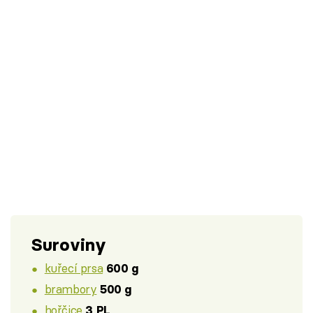
Suroviny
kuřecí prsa
600 g
brambory
500 g
hořčice
3 PL