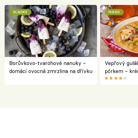
SLADKÉ
MASO
Borůvkovo-tvarohové nanuky –
Vepřový gulá
domácí ovocná zmrzlina na dřívku
pórkem – kr
pokrm z jedn