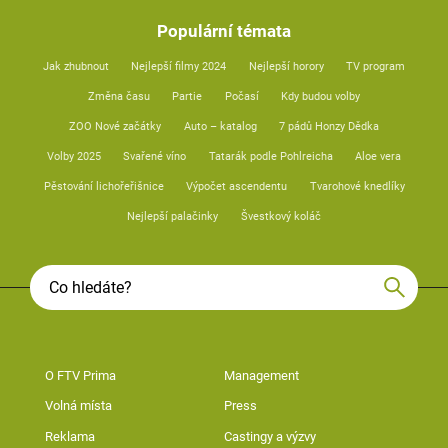
Populární témata
Jak zhubnout
Nejlepší filmy 2024
Nejlepší horory
TV program
Změna času
Partie
Počasí
Kdy budou volby
ZOO Nové začátky
Auto – katalog
7 pádů Honzy Dědka
Volby 2025
Svařené víno
Tatarák podle Pohlreicha
Aloe vera
Pěstování lichořeřišnice
Výpočet ascendentu
Tvarohové knedlíky
Nejlepší palačinky
Švestkový koláč
O FTV Prima
Management
Volná místa
Press
Reklama
Castingy a výzvy