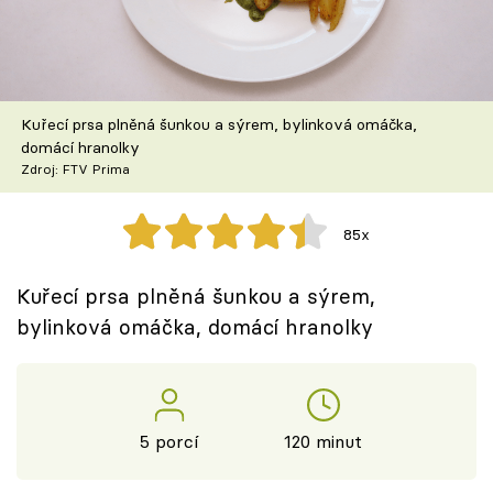
Škola vaření
Recepty z TV
Kuřecí prsa plněná šunkou a sýrem, bylinková omáčka,
Speciál: Cuketa
domácí hranolky
Zdroj: FTV Prima
Těhotnej kuchař
85x
Sledujte prima+
Kuřecí prsa plněná šunkou a sýrem,
Přihlášení
bylinková omáčka, domácí hranolky
Sledujte nás
5 porcí
120 minut