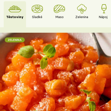
Těstoviny
Sladké
Maso
Zelenina
Nápoje
ZELENINA