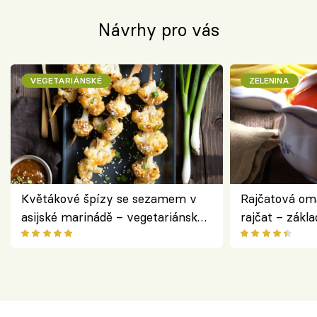
Návrhy pro vás
VEGETARIÁNSKÉ
ZELENINA
Květákové špízy se sezamem v
Rajčatová om
asijské marinádě – vegetariánská
rajčat – zákla
chuťovka z grilu