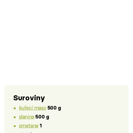
Suroviny
kuřecí maso
500 g
slanina
500 g
smetana
1