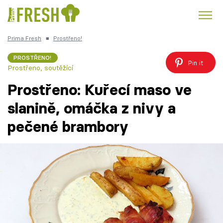
Prima Fresh
■
Prostřeno!
Kuře
Polévky k večeři
Rychlé večeře
Trendy:
PROSTŘENO!
Pin it
Prostřeno, soutěžící
Česká kuchyně
Čokoláda
Prostřeno: Kuřecí maso ve
slanině, omáčka z nivy a
pečené brambory
Témata
Recepty
Články
TV Program