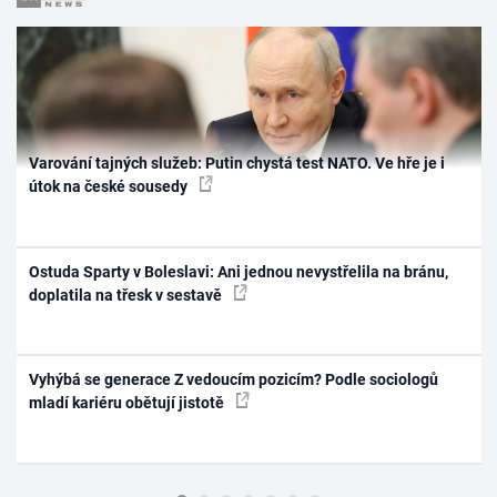
Varování tajných služeb: Putin chystá test NATO. Ve hře je i
útok na české sousedy
Ostuda Sparty v Boleslavi: Ani jednou nevystřelila na bránu,
doplatila na třesk v sestavě
Vyhýbá se generace Z vedoucím pozicím? Podle sociologů
mladí kariéru obětují jistotě