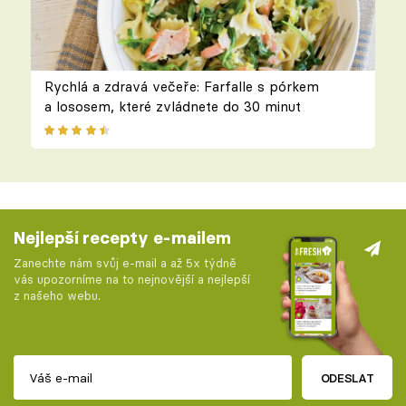
Rychlá a zdravá večeře: Farfalle s pórkem
a lososem, které zvládnete do 30 minut
Nejlepší recepty e-mailem
Zanechte nám svůj e-mail a až 5x týdně
vás upozorníme na to nejnovější a nejlepší
z našeho webu.
ODESLAT