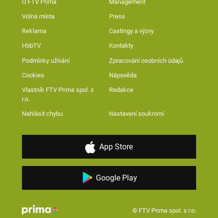
O FTV Prima
Management
Volná místa
Press
Reklama
Castingy a výzvy
HbbTV
Kontakty
Podmínky užívání
Zpracování osobních údajů
Cookies
Nápověda
Vlastník FTV Prima spol. s
Redakce
r.o.
Nahlásit chybu
Nastavení soukromí
App Store
Google Play
© FTV Prima spol. s r.o.