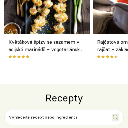
Květákové špízy se sezamem v
Rajčatová om
asijské marinádě – vegetariánská
rajčat – zákla
chuťovka z grilu
Recepty