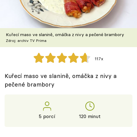
Škola vaření
Recepty z TV
Kuřecí maso ve slanině, omáčka z nivy a pečené brambory
Speciál: Cuketa
Zdroj: archiv TV Prima
Těhotnej kuchař
117x
Sledujte prima+
Kuřecí maso ve slanině, omáčka z nivy a
pečené brambory
Přihlášení
Sledujte nás
5 porcí
120 minut