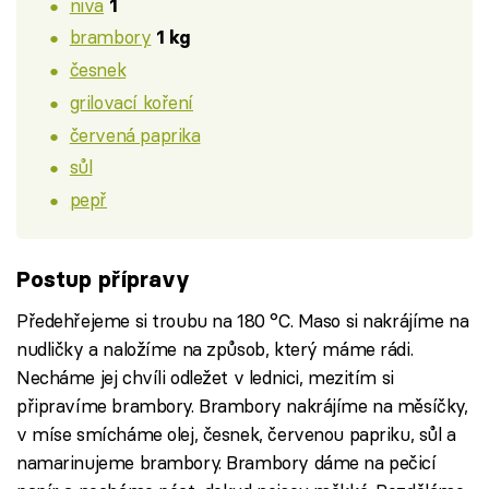
niva
1
brambory
1 kg
česnek
grilovací koření
červená paprika
sůl
pepř
Postup přípravy
Předehřejeme si troubu na 180 °C. Maso si nakrájíme na
nudličky a naložíme na způsob, který máme rádi.
Necháme jej chvíli odležet v lednici, mezitím si
připravíme brambory. Brambory nakrájíme na měsíčky,
v míse smícháme olej, česnek, červenou papriku, sůl a
namarinujeme brambory. Brambory dáme na pečicí