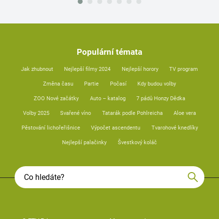
Populární témata
Jak zhubnout
Nejlepší filmy 2024
Nejlepší horory
TV program
Změna času
Partie
Počasí
Kdy budou volby
ZOO Nové začátky
Auto – katalog
7 pádů Honzy Dědka
Volby 2025
Svařené víno
Tatarák podle Pohlreicha
Aloe vera
Pěstování lichořeřišnice
Výpočet ascendentu
Tvarohové knedlíky
Nejlepší palačinky
Švestkový koláč