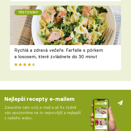
TĚSTOVINY
Rychlá a zdravá večeře: Farfalle s pórkem
a lososem, které zvládnete do 30 minut
Nejlepší recepty e-mailem
Zanechte nám svůj e-mail a až 5x týdně
vás upozorníme na to nejnovější a nejlepší
z našeho webu.