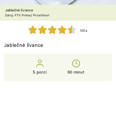
Škola vaření
Jablečné lívance
Zdroj: FTV Prima/ Prostřeno!
Recepty z TV
Speciál: Cuketa
101x
Těhotnej kuchař
Jablečné lívance
Sledujte prima+
Přihlášení
5 porcí
60 minut
Sledujte nás