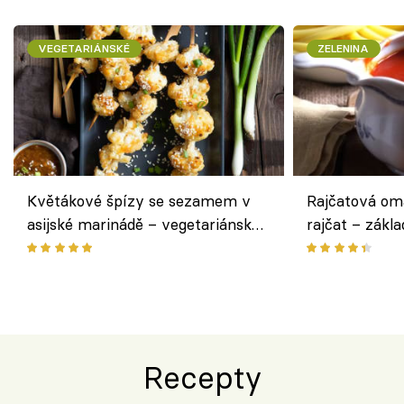
VEGETARIÁNSKÉ
ZELENINA
Květákové špízy se sezamem v
Rajčatová om
asijské marinádě – vegetariánská
rajčat – zákla
chuťovka z grilu
Recepty