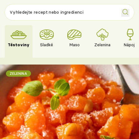
Těstoviny
Sladké
Maso
Zelenina
Nápoje
ZELENINA