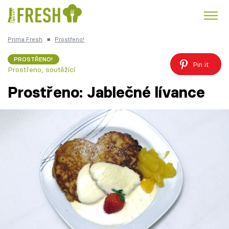
Prima Fresh
■
Prostřeno!
Kuře
Polévky k večeři
Rychlé večeře
Trendy:
PROSTŘENO!
Pin it
Prostřeno, soutěžící
Česká kuchyně
Čokoláda
Prostřeno: Jablečné lívance
Témata
Recepty
Články
TV Program