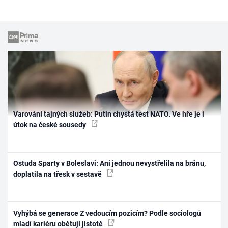
Varování tajných služeb: Putin chystá test NATO. Ve hře je i
útok na české sousedy
Ostuda Sparty v Boleslavi: Ani jednou nevystřelila na bránu,
doplatila na třesk v sestavě
Vyhýbá se generace Z vedoucím pozicím? Podle sociologů
mladí kariéru obětují jistotě