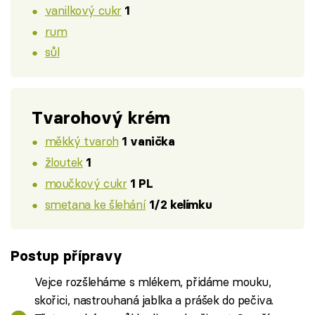
vanilkový cukr
1
rum
sůl
Tvarohový krém
měkký tvaroh
1 vanička
žloutek
1
moučkový cukr
1 PL
smetana ke šlehání
1/2 kelímku
Postup přípravy
Vejce rozšleháme s mlékem, přidáme mouku,
skořici, nastrouhaná jablka a prášek do pečiva.