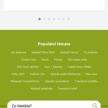
Populární témata
Jak zhubnout
Nejlepší filmy 2024
Nejlepší horory
TV program
Změna času
Partie
Počasí
Kdy budou volby
ZOO Nové začátky
Auto – katalog
7 pádů Honzy Dědka
Volby 2025
Svařené víno
Tatarák podle Pohlreicha
Aloe vera
Pěstování lichořeřišnice
Výpočet ascendentu
Tvarohové knedlíky
Nejlepší palačinky
Švestkový koláč