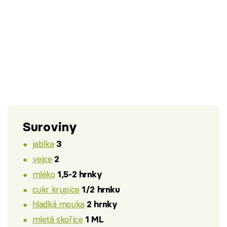
Suroviny
jablka
3
vejce
2
mléko
1,5-2 hrnky
cukr krupice
1/2 hrnku
hladká mouka
2 hrnky
mletá skořice
1 ML