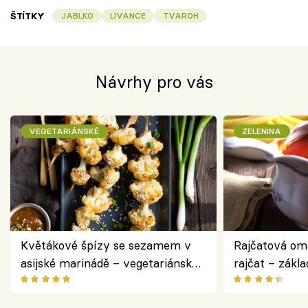
ŠTÍTKY
JABLKO
LÍVANCE
TVAROH
Návrhy pro vás
VEGETARIÁNSKÉ
ZELENINA
Květákové špízy se sezamem v
Rajčatová om
asijské marinádě – vegetariánská
rajčat – zákla
chuťovka z grilu