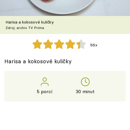
Škola vaření
Recepty z TV
Harisa a kokosové kuličky
Zdroj: archiv TV Prima
Speciál: Cuketa
56x
Těhotnej kuchař
Harisa a kokosové kuličky
Sledujte prima+
Přihlášení
5 porcí
30 minut
Sledujte nás