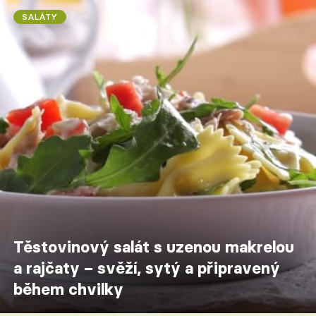
SALÁTY
Těstovinový salát s uzenou makrelou
a rajčaty – svěží, sytý a připravený
během chvilky