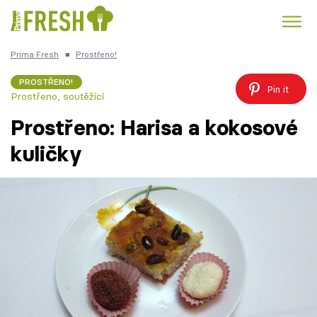
Prima Fresh
■
Prostřeno!
Kuře
Polévky k večeři
Rychlé večeře
Trendy:
PROSTŘENO!
Pin it
Prostřeno, soutěžící
Česká kuchyně
Čokoláda
Prostřeno: Harisa a kokosové
kuličky
Témata
Recepty
Články
TV Program