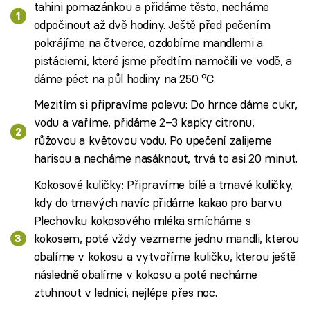
tahini pomazánkou a přidáme těsto, necháme
odpočinout až dvě hodiny. Ještě před pečením
pokrájíme na čtverce, ozdobíme mandlemi a
pistáciemi, které jsme předtím namočili ve vodě, a
dáme péct na půl hodiny na 250 °C.
Mezitím si připravíme polevu: Do hrnce dáme cukr,
vodu a vaříme, přidáme 2–3 kapky citronu,
růžovou a květovou vodu. Po upečení zalijeme
harisou a necháme nasáknout, trvá to asi 20 minut.
Kokosové kuličky: Připravíme bílé a tmavé kuličky,
kdy do tmavých navíc přidáme kakao pro barvu.
Plechovku kokosového mléka smícháme s
kokosem, poté vždy vezmeme jednu mandli, kterou
obalíme v kokosu a vytvoříme kuličku, kterou ještě
následně obalíme v kokosu a poté necháme
ztuhnout v lednici, nejlépe přes noc.