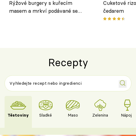
Rýžové burgery s kuřecím
Cuketové rizo
masem a mrkví podávané se
čedarem
salátem – lehká a chutná večeře
Recepty
Těstoviny
Sladké
Maso
Zelenina
Nápoje