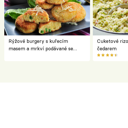
Rýžové burgery s kuřecím
Cuketové rizo
masem a mrkví podávané se
čedarem
salátem – lehká a chutná večeře