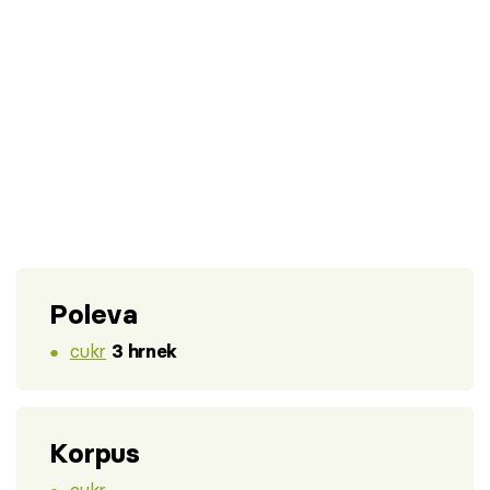
Poleva
cukr
3 hrnek
Korpus
cukr