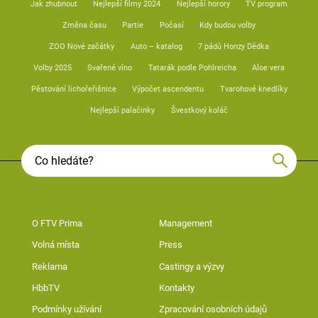
Jak zhubnout
Nejlepší filmy 2024
Nejlepší horory
TV program
Změna času
Partie
Počasí
Kdy budou volby
ZOO Nové začátky
Auto – katalog
7 pádů Honzy Dědka
Volby 2025
Svařené víno
Tatarák podle Pohlreicha
Aloe vera
Pěstování lichořeřišnice
Výpočet ascendentu
Tvarohové knedlíky
Nejlepší palačinky
Švestkový koláč
O FTV Prima
Management
Volná místa
Press
Reklama
Castingy a výzvy
HbbTV
Kontakty
Podmínky užívání
Zpracování osobních údajů