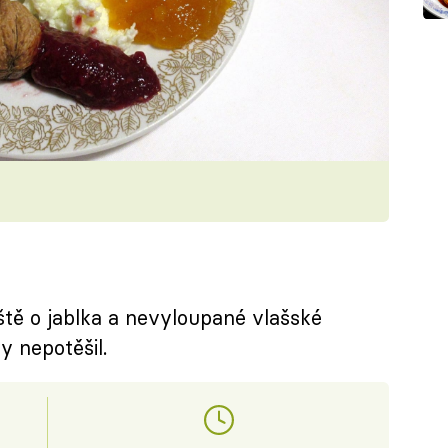
ště o jablka a nevyloupané vlašské
y nepotěšil.