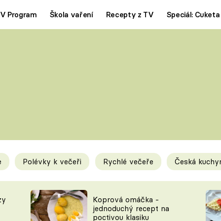
V Program
Škola vaření
Recepty z TV
Speciál: Cuketa
Polévky
Saláty
ČESKÁ KLASIKA
TĚSTOVIN
SILNÉ VÝVARY
SLADKÉ
KRÉMOVÉ
BEZMASÁ J
e
Polévky k večeři
Rychlé večeře
Česká kuchy
y
Tipy a triky
Novink
zy
Koprová omáčka -
jednoduchý recept na
poctivou klasiku
KAM ZA JÍDLEM
BLOG