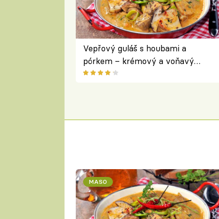
Vepřový guláš s houbami a
pórkem – krémový a voňavý
pokrm z jednoho hrnce
MASO