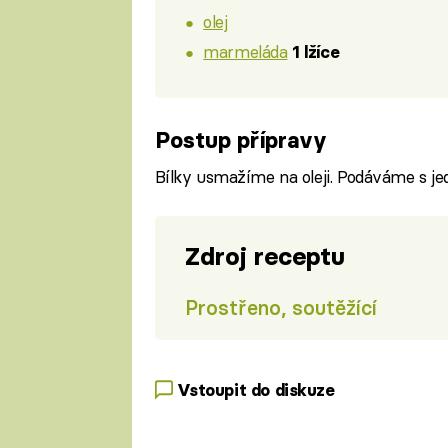
olej
marmeláda
1 lžíce
Postup přípravy
Bílky usmažíme na oleji. Podáváme s je
Zdroj receptu
Prostřeno, soutěžící
Vstoupit do diskuze