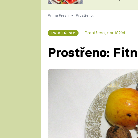
nepotřebujete troubu
ZDENĚK
ČESKO NA TALÍŘI
POHLREICH
Prima Fresh
■
Prostřeno!
KAROLÍNA,
JAROSLAV SAPÍK
DOMÁCÍ
Prostřeno, soutěžící
PROSTŘENO!
KUCHAŘKA
KAROLÍNA
KAMBERSKÁ
Prostřeno: Fit