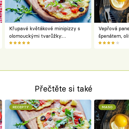
Křupavé květákové minipizzy s
Vepřová pane
olomouckými tvarůžky:
špenátem, oli
bezlepkový oběd s typicky
perfektní st
českým sýrem
roládu
Přečtěte si také
RECEPTY
MASO