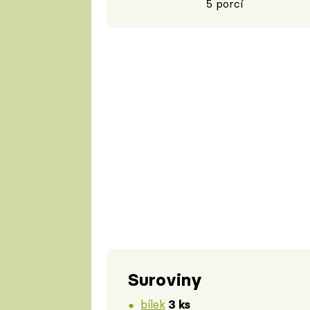
5 porcí
Suroviny
bílek
3 ks