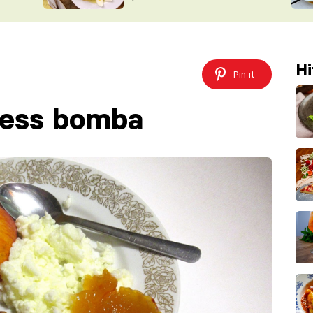
ŠÉFREDAK
VYCHYTÁVKY
SOUTĚŽ FR
NA NÁKUPECH
ČASOPIS
Hi
Pin it
ness bomba