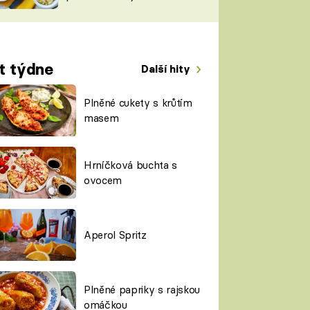
TORKY
ESH
t týdne
Další hity
Plněné cukety s krůtím
masem
Hrníčková buchta s
ovocem
Aperol Spritz
Plněné papriky s rajskou
omáčkou