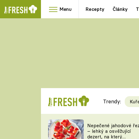
Menu
Recepty
Články
T
Oblíbené
Přílohy
recepty
HRANOLKY
HOUBY
KNEDLÍKY
DÝNĚ
KAŠE
RYCHLOVKY
Trendy:
Kuř
Populární
Videorecept
Nepečené jahodové ře
– lehký a osvěžující
kuchaři
dezert, na který
TEĎ VAŘÍ ŠÉF!