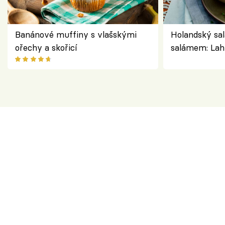
Banánové muffiny s vlašskými
Holandský sal
ořechy a skořicí
salámem: Lah
klasika, která
jako dřív