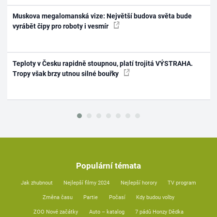
Muskova megalomanská vize: Největší budova světa bude
vyrábět čipy pro roboty i vesmír
Teploty v Česku rapidně stoupnou, platí trojitá VÝSTRAHA.
Tropy však brzy utnou silné bouřky
Populární témata
Jak zhubnout
Nejlepší filmy 2024
Nejlepší horory
TV program
Změna času
Partie
Počasí
Kdy budou volby
ZOO Nové začátky
Auto – katalog
7 pádů Honzy Dědka