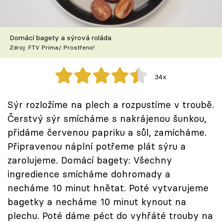
Škola vaření
Recepty z TV
Domácí bagety a sýrová roláda
Zdroj: FTV Prima/ Prostřeno!
Speciál: Cuketa
34x
Těhotnej kuchař
Sýr rozložíme na plech a rozpustíme v troubě.
Sledujte prima+
Čerstvý sýr smícháme s nakrájenou šunkou,
přidáme červenou papriku a sůl, zamícháme.
Přihlášení
Připravenou náplní potřeme plát sýru a
zarolujeme. Domácí bagety: Všechny
ingredience smícháme dohromady a
Sledujte nás
necháme 10 minut hnětat. Poté vytvarujeme
bagetky a necháme 10 minut kynout na
plechu. Poté dáme péct do vyhřáté trouby na