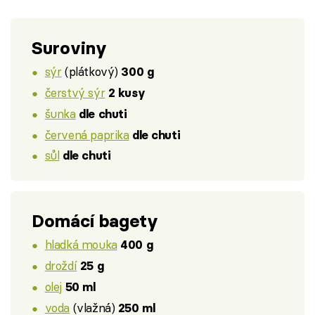
Suroviny
sýr
(plátkový)
300 g
čerstvý sýr
2 kusy
šunka
dle chuti
červená paprika
dle chuti
sůl
dle chuti
Domácí bagety
hladká mouka
400 g
droždí
25 g
olej
50 ml
voda
(vlažná)
250 ml