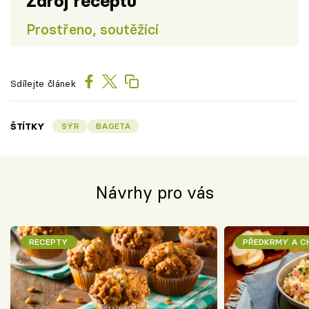
Zdroj receptu
Prostřeno, soutěžící
Sdílejte článek
ŠTÍTKY
SÝR
BAGETA
Návrhy pro vás
RECEPTY
PŘEDKRMY A 