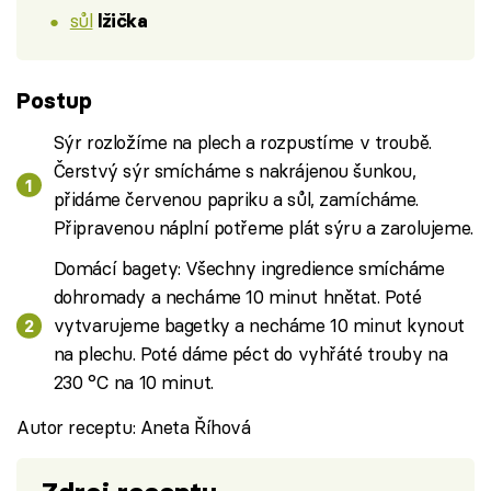
sůl
lžička
Postup
Sýr rozložíme na plech a rozpustíme v troubě.
Čerstvý sýr smícháme s nakrájenou šunkou,
přidáme červenou papriku a sůl, zamícháme.
Připravenou náplní potřeme plát sýru a zarolujeme.
Domácí bagety: Všechny ingredience smícháme
dohromady a necháme 10 minut hnětat. Poté
vytvarujeme bagetky a necháme 10 minut kynout
na plechu. Poté dáme péct do vyhřáté trouby na
230 °C na 10 minut.
Autor receptu: Aneta Říhová