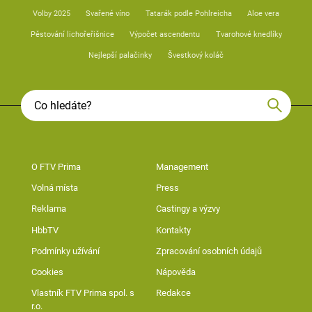
Volby 2025
Svařené víno
Tatarák podle Pohlreicha
Aloe vera
Pěstování lichořeřišnice
Výpočet ascendentu
Tvarohové knedlíky
Nejlepší palačinky
Švestkový koláč
O FTV Prima
Management
Volná místa
Press
Reklama
Castingy a výzvy
HbbTV
Kontakty
Podmínky užívání
Zpracování osobních údajů
Cookies
Nápověda
Vlastník FTV Prima spol. s
Redakce
r.o.