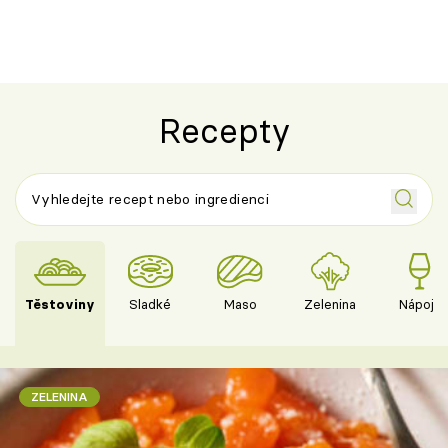
jako dřív
Recepty
Těstoviny
Sladké
Maso
Zelenina
Nápoje
ZELENINA