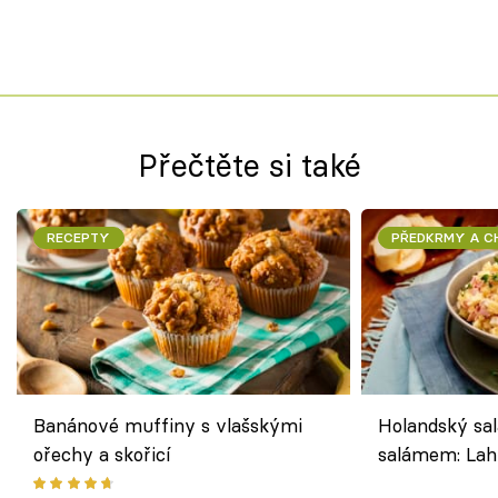
Přečtěte si také
RECEPTY
PŘEDKRMY A 
Banánové muffiny s vlašskými
Holandský sal
ořechy a skořicí
salámem: Lah
klasika, která