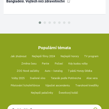
Bangladéši. Vojtěch ničí zdravotnictví
Populární témata
Jak zhubnout
Nejlepší filmy 2024
Nejlepší horory
TV program
Změna času
Partie
Počasí
Kdy budou volby
ZOO Nové začátky
Auto – katalog
7 pádů Honzy Dědka
Volby 2025
Svařené víno
Tatarák podle Pohlreicha
Aloe vera
Pěstování lichořeřišnice
Výpočet ascendentu
Tvarohové knedlíky
Nejlepší palačinky
Švestkový koláč