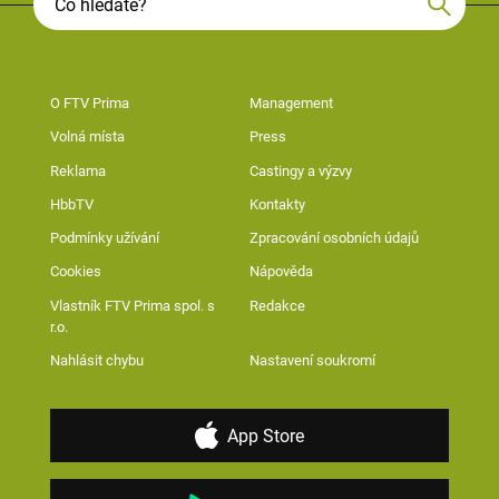
O FTV Prima
Management
Volná místa
Press
Reklama
Castingy a výzvy
HbbTV
Kontakty
Podmínky užívání
Zpracování osobních údajů
Cookies
Nápověda
Vlastník FTV Prima spol. s
Redakce
r.o.
Nahlásit chybu
Nastavení soukromí
App Store