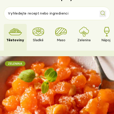
Těstoviny
Sladké
Maso
Zelenina
Nápoje
ZELENINA