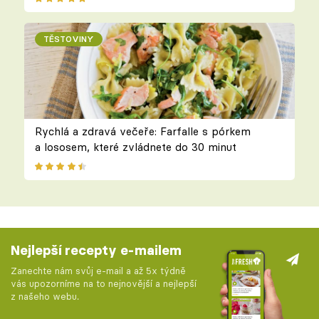
TĚSTOVINY
Rychlá a zdravá večeře: Farfalle s pórkem
a lososem, které zvládnete do 30 minut
Nejlepší recepty e-mailem
Zanechte nám svůj e-mail a až 5x týdně
vás upozorníme na to nejnovější a nejlepší
z našeho webu.