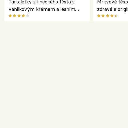
Tartaletky z lineckého těsta s
Mrkvové těst
vanilkovým krémem a lesním
zdravá a origi
ovocem podle Bread Society
klasiky