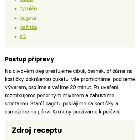
tymián
bageta
pažitka
sůl
Postup přípravy
Na olivovém oleji orestujeme cibuli, česnek, přidáme na
kostičky pokrájenou cuketu, vše promícháme, podlijeme
vývarem, osolíme a vaříme 20 minut. Po uvaření
rozmixujeme ponorným mixerem a zahustíme
smetanou. Starší bagetu pokrájíme na kostičky a
osmažíme na pánvi. Krutony podáváme k polévce.
Zdroj receptu