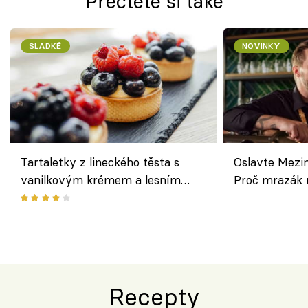
Přečtěte si také
SLADKÉ
NOVINKY
Tartaletky z lineckého těsta s
Oslavte Mezin
vanilkovým krémem a lesním
Proč mrazák n
ovocem podle Bread Society
horku vsadit 
Recepty