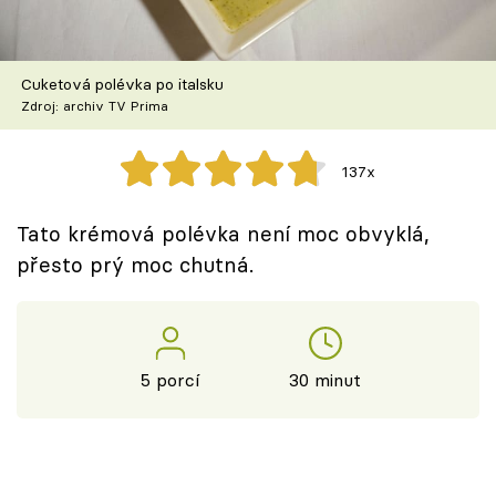
Škola vaření
Recepty z TV
Cuketová polévka po italsku
Zdroj: archiv TV Prima
Speciál: Cuketa
137x
Těhotnej kuchař
Tato krémová polévka není moc obvyklá,
Sledujte prima+
přesto prý moc chutná.
Přihlášení
5 porcí
30 minut
Sledujte nás