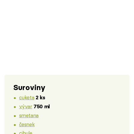
Suroviny
cuketa
2 ks
vývar
750 ml
smetana
česnek
cibule