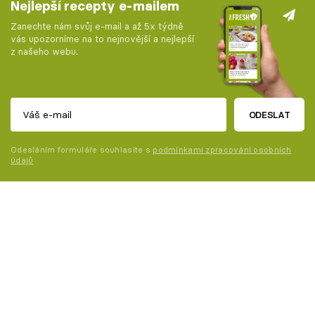
Nejlepší recepty e-mailem
Zanechte nám svůj e-mail a až 5x týdně
vás upozorníme na to nejnovější a nejlepší
z našeho webu.
ODESLAT
Odesláním formuláře souhlasíte s
podmínkami zpracování osobních
údajů