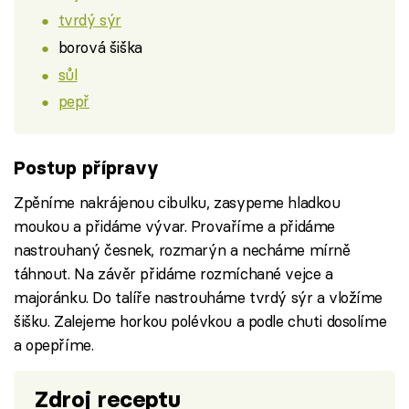
tvrdý sýr
borová šiška
sůl
pepř
Postup přípravy
Zpěníme nakrájenou cibulku, zasypeme hladkou
moukou a přidáme vývar. Provaříme a přidáme
nastrouhaný česnek, rozmarýn a necháme mírně
táhnout. Na závěr přidáme rozmíchané vejce a
majoránku. Do talíře nastrouháme tvrdý sýr a vložíme
šišku. Zalejeme horkou polévkou a podle chuti dosolíme
a opepříme.
Zdroj receptu