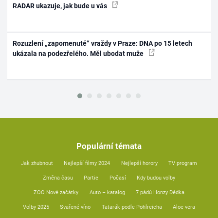
RADAR ukazuje, jak bude u vás
Rozuzlení „zapomenuté“ vraždy v Praze: DNA po 15 letech
ukázala na podezřelého. Měl ubodat muže
Populární témata
Jak zhubnout
Nejlepší filmy 2024
Nejlepší horory
TV program
Změna času
Partie
Počasí
Kdy budou volby
ZOO Nové začátky
Auto – katalog
7 pádů Honzy Dědka
Volby 2025
Svařené víno
Tatarák podle Pohlreicha
Aloe vera