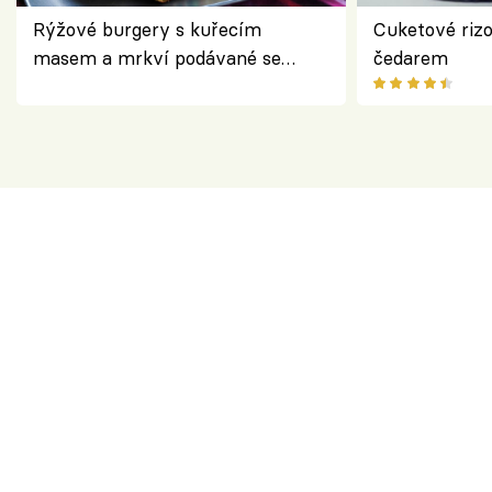
Rýžové burgery s kuřecím
Cuketové rizo
masem a mrkví podávané se
čedarem
salátem – lehká a chutná večeře