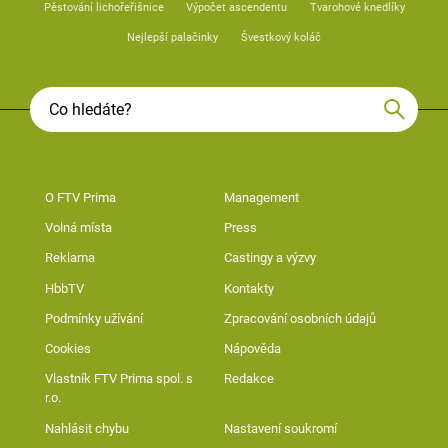
Pěstování lichořeřišnice
Výpočet ascendentu
Tvarohové knedlíky
Nejlepší palačinky
Švestkový koláč
O FTV Prima
Management
Volná místa
Press
Reklama
Castingy a výzvy
HbbTV
Kontakty
Podmínky užívání
Zpracování osobních údajů
Cookies
Nápověda
Vlastník FTV Prima spol. s
Redakce
r.o.
Nahlásit chybu
Nastavení soukromí