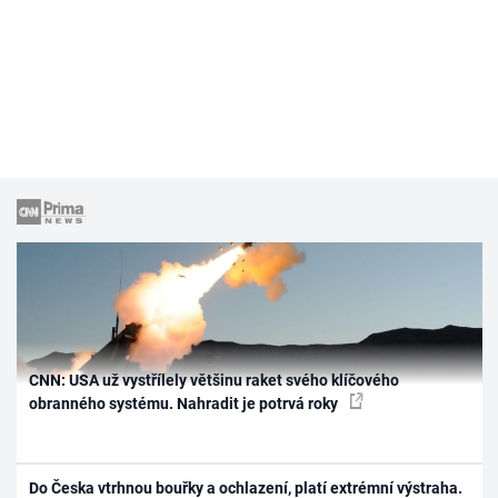
CNN: USA už vystřílely většinu raket svého klíčového
obranného systému. Nahradit je potrvá roky
Do Česka vtrhnou bouřky a ochlazení, platí extrémní výstraha.