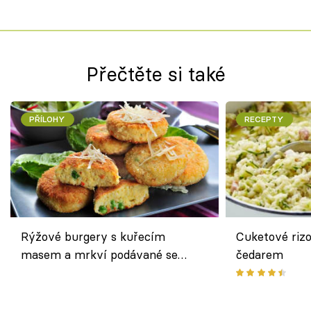
Přečtěte si také
PŘÍLOHY
RECEPTY
Rýžové burgery s kuřecím
Cuketové rizo
masem a mrkví podávané se
čedarem
salátem – lehká a chutná večeře