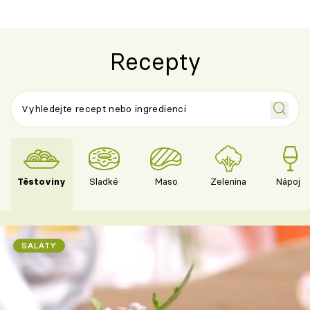
Recepty
Těstoviny
Sladké
Maso
Zelenina
Nápoje
SALÁTY