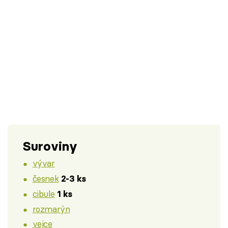
Suroviny
vývar
česnek
2-3 ks
cibule
1 ks
rozmarýn
vejce