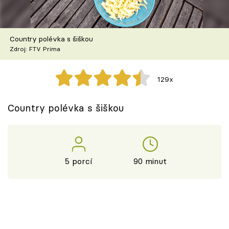
Škola vaření
Recepty z TV
Country polévka s šiškou
Zdroj: FTV Prima
Speciál: Cuketa
129x
Těhotnej kuchař
Country polévka s šiškou
Sledujte prima+
Přihlášení
5 porcí
90 minut
Sledujte nás