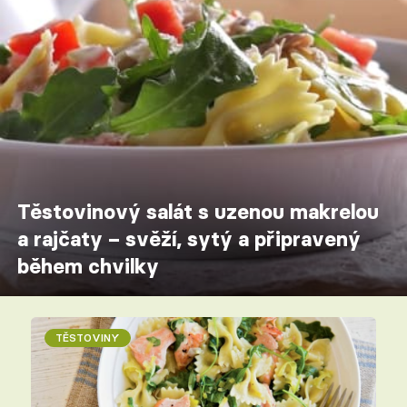
Těstovinový salát s uzenou makrelou
a rajčaty – svěží, sytý a připravený
během chvilky
TĚSTOVINY