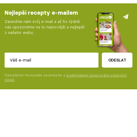
Nejlepší recepty e-mailem
Zanechte nám svůj e-mail a až 5x týdně
vás upozorníme na to nejnovější a nejlepší
z našeho webu.
ODESLAT
Odesláním formuláře souhlasíte s
podmínkami zpracování osobních
údajů