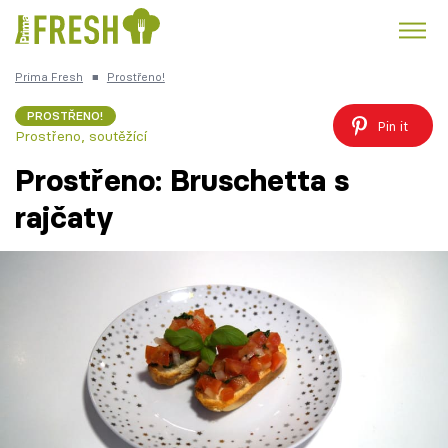
Prima Fresh
■
Prostřeno!
Kuře
Polévky k večeři
Rychlé večeře
Trendy:
PROSTŘENO!
Pin it
Prostřeno, soutěžící
Česká kuchyně
Čokoláda
Prostřeno: Bruschetta s
rajčaty
Témata
Recepty
Články
TV Program