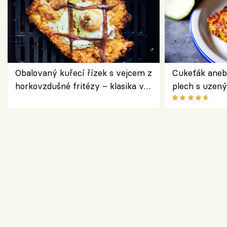
Obalovaný kuřecí řízek s vejcem z
Cukeťák aneb
horkovzdušné fritézy – klasika v
plech s uzen
novém pojetí podle Jamieho
způsob, jak z
Olivera
cukety