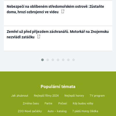
Nebezpečí na oblíbeném středomořském ostrově: Zůstaňte
doma, hrozí ozbrojenci ve videu
Zemřel už před příjezdem záchranářů. Motorkář na Znojemsku
nezvládl zatáčku
Populární témata
Jak zhubnout
Nejlepší filmy 2024
Nejlepší horory
TV program
Změna času
Partie
Počasí
Kdy budou volby
ZOO Nové začátky
Auto – katalog
7 pádů Honzy Dědka