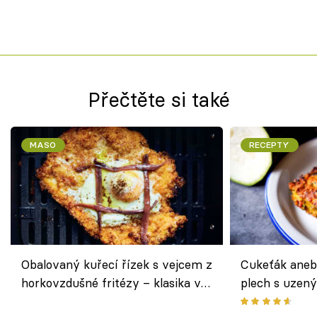
Přečtěte si také
MASO
RECEPTY
Obalovaný kuřecí řízek s vejcem z
Cukeťák aneb
horkovzdušné fritézy – klasika v
plech s uzen
novém pojetí podle Jamieho
způsob, jak z