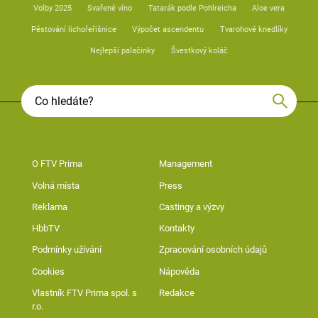
Volby 2025
Svařené víno
Tatarák podle Pohlreicha
Aloe vera
Pěstování lichořeřišnice
Výpočet ascendentu
Tvarohové knedlíky
Nejlepší palačinky
Švestkový koláč
O FTV Prima
Management
Volná místa
Press
Reklama
Castingy a výzvy
HbbTV
Kontakty
Podmínky užívání
Zpracování osobních údajů
Cookies
Nápověda
Vlastník FTV Prima spol. s
Redakce
r.o.