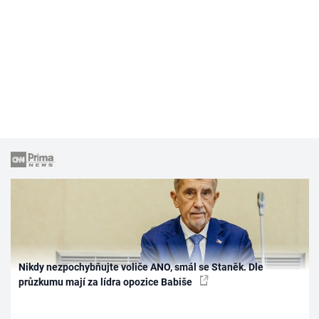
Nikdy nezpochybňujte voliče ANO, smál se Staněk. Dle
průzkumu mají za lídra opozice Babiše