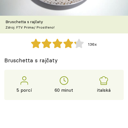
Škola vaření
Recepty z TV
Bruschetta s rajčaty
Zdroj: FTV Prima/ Prostřeno!
Speciál: Cuketa
136x
Těhotnej kuchař
Bruschetta s rajčaty
Sledujte prima+
Přihlášení
5 porcí
60 minut
italská
Sledujte nás