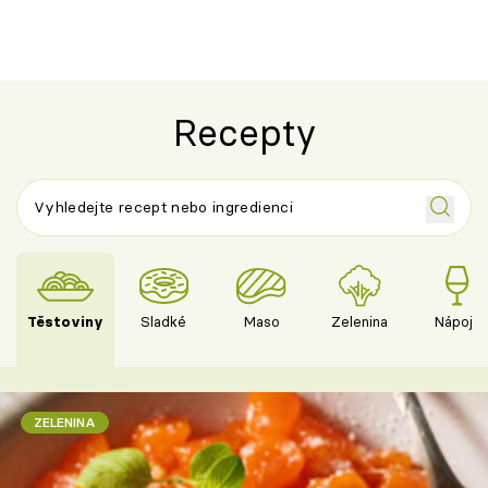
Olivera
cukety
Recepty
Těstoviny
Sladké
Maso
Zelenina
Nápoje
ZELENINA