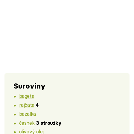
Suroviny
bageta
rajčata
4
bazalka
česnek
3 stroužky
olivový olej