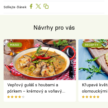
Sdílejte článek
Návrhy pro vás
MASO
RECEPTY
Vepřový guláš s houbami a
Křupavé květ
pórkem – krémový a voňavý
olomouckými 
pokrm z jednoho hrnce
bezlepkový o
českým sýre