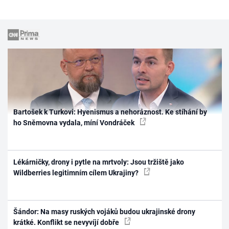
Bartošek k Turkovi: Hyenismus a nehoráznost. Ke stíhání by
ho Sněmovna vydala, míní Vondráček
Lékárničky, drony i pytle na mrtvoly: Jsou tržiště jako
Wildberries legitimním cílem Ukrajiny?
Šándor: Na masy ruských vojáků budou ukrajinské drony
krátké. Konflikt se nevyvíjí dobře