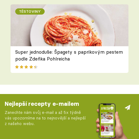
TĚSTOVINY
Super jednoduše: Špagety s paprikovým pestem
podle Zdeňka Pohlreicha
Nejlepší recepty e-mailem
Zanechte nám svůj e-mail a až 5x týdně
vás upozorníme na to nejnovější a nejlepší
z našeho webu.