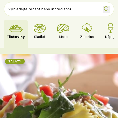
Těstoviny
Sladké
Maso
Zelenina
Nápoje
SALÁTY