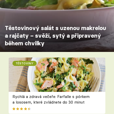
Těstovinový salát s uzenou makrelou
a rajčaty – svěží, sytý a připravený
během chvilky
TĚSTOVINY
Rychlá a zdravá večeře: Farfalle s pórkem
a lososem, které zvládnete do 30 minut