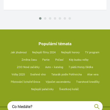
Populární témata
Jak zhubnout
Nejlepší filmy 2024
Nejlepší horory
TV program
Změna času
Partie
Počasí
Kdy budou volby
ZOO Nové začátky
Auto – katalog
7 pádů Honzy Dědka
Volby 2025
Svařené víno
Tatarák podle Pohlreicha
Aloe vera
Pěstování lichořeřišnice
Výpočet ascendentu
Tvarohové knedlíky
Nejlepší palačinky
Švestkový koláč