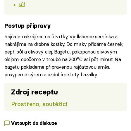
sůl
Postup přípravy
Rajčata nakrájíme na čtvrtky, vydlabeme semínka a
nakrájíme na drobné kostky. Do misky přidáme česnek,
pepř, sůl a olivový olej. Bagetu, pokapanou olivovým
olejem, opečeme v troubě na 200°C asi pět minut. Na
bagetu poklademe připravenou rajčatovou směs,
posypeme sýrem a ozdobíme listy bazalky.
Zdroj receptu
Prostřeno, soutěžící
Vstoupit do diskuze