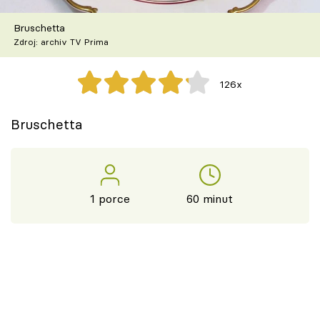
Škola vaření
Bruschetta
Zdroj: archiv TV Prima
Recepty z TV
Speciál: Cuketa
126x
Těhotnej kuchař
Bruschetta
Sledujte prima+
Přihlášení
1 porce
60 minut
Sledujte nás