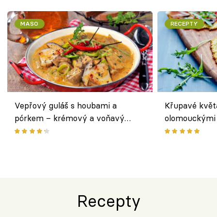
MASO
RECEPTY
Vepřový guláš s houbami a
Křupavé květ
pórkem – krémový a voňavý
olomouckými 
pokrm z jednoho hrnce
bezlepkový o
českým sýre
Recepty