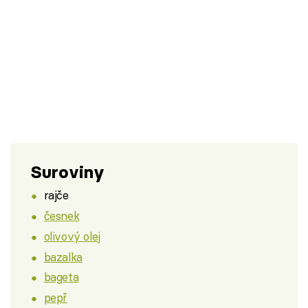
Suroviny
rajče
česnek
olivový olej
bazalka
bageta
pepř