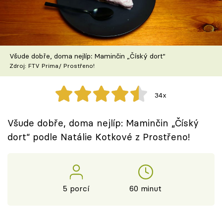
Škola vaření
Recepty z TV
Všude dobře, doma nejlíp: Maminčin „Číský dort“
Speciál: Cuketa
Zdroj: FTV Prima/ Prostřeno!
Těhotnej kuchař
34x
Sledujte prima+
Všude dobře, doma nejlíp: Maminčin „Číský
dort“ podle Natálie Kotkové z Prostřeno!
Přihlášení
Sledujte nás
5 porcí
60 minut