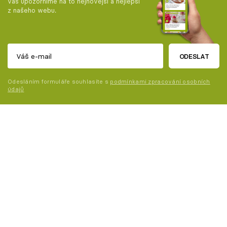
vás upozorníme na to nejnovější a nejlepší
z našeho webu.
ODESLAT
Odesláním formuláře souhlasíte s
podmínkami zpracování osobních
údajů