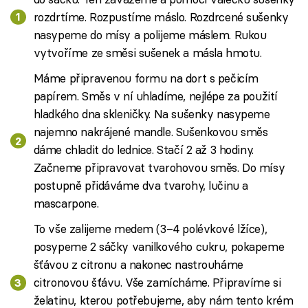
rozdrtíme. Rozpustíme máslo. Rozdrcené sušenky
nasypeme do mísy a polijeme máslem. Rukou
vytvoříme ze směsi sušenek a másla hmotu.
Máme připravenou formu na dort s pečicím
papírem. Směs v ní uhladíme, nejlépe za použití
hladkého dna skleničky. Na sušenky nasypeme
najemno nakrájené mandle. Sušenkovou směs
dáme chladit do lednice. Stačí 2 až 3 hodiny.
Začneme připravovat tvarohovou směs. Do mísy
postupně přidáváme dva tvarohy, lučinu a
mascarpone.
To vše zalijeme medem (3–4 polévkové lžíce),
posypeme 2 sáčky vanilkového cukru, pokapeme
šťávou z citronu a nakonec nastrouháme
citronovou šťávu. Vše zamícháme. Připravíme si
želatinu, kterou potřebujeme, aby nám tento krém