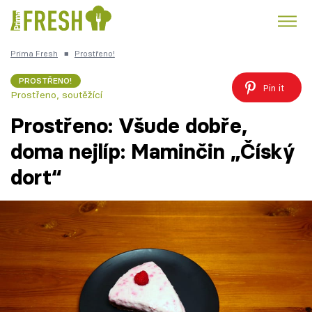
Prima Fresh
■
Prostřeno!
Kuře
Polévky k večeři
Rychlé večeře
Trendy:
PROSTŘENO!
Pin it
Prostřeno, soutěžící
Česká kuchyně
Čokoláda
Prostřeno: Všude dobře,
doma nejlíp: Maminčin „Číský
dort“
Témata
Recepty
Články
TV Program