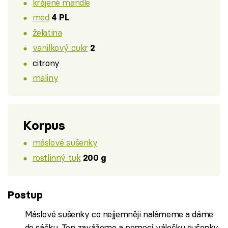
krájené mandle
med
4 PL
želatina
vanilkový cukr
2
citrony
maliny
Korpus
máslové sušenky
rostlinný tuk
200 g
Postup
Máslové sušenky co nejjemněji nalámeme a dáme
do sáčku. Ten zavážeme a pomocí válečku sušenky