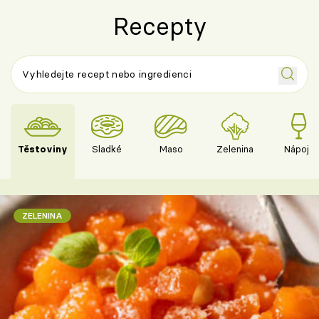
Recepty
Těstoviny
Sladké
Maso
Zelenina
Nápoje
ZELENINA