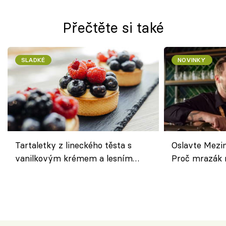
Přečtěte si také
SLADKÉ
NOVINKY
Tartaletky z lineckého těsta s
Oslavte Mezin
vanilkovým krémem a lesním
Proč mrazák n
ovocem podle Bread Society
horku vsadit 