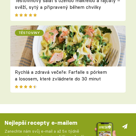
Těstovinový salát s uzenou makrelou a rajčaty –
svěží, sytý a připravený během chvilky
TĚSTOVINY
Rychlá a zdravá večeře: Farfalle s pórkem
a lososem, které zvládnete do 30 minut
Nejlepší recepty e-mailem
Zanechte nám svůj e-mail a až 5x týdně