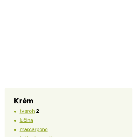
Krém
tvaroh
2
lučina
mascarpone