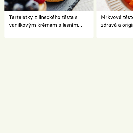
Tartaletky z lineckého těsta s
Mrkvové těst
vanilkovým krémem a lesním
zdravá a origi
ovocem podle Bread Society
klasiky