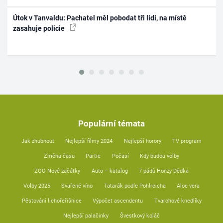
Útok v Tanvaldu: Pachatel měl pobodat tři lidi, na místě
zasahuje policie
Populární témata
Jak zhubnout
Nejlepší filmy 2024
Nejlepší horory
TV program
Změna času
Partie
Počasí
Kdy budou volby
ZOO Nové začátky
Auto – katalog
7 pádů Honzy Dědka
Volby 2025
Svařené víno
Tatarák podle Pohlreicha
Aloe vera
Pěstování lichořeřišnice
Výpočet ascendentu
Tvarohové knedlíky
Nejlepší palačinky
Švestkový koláč