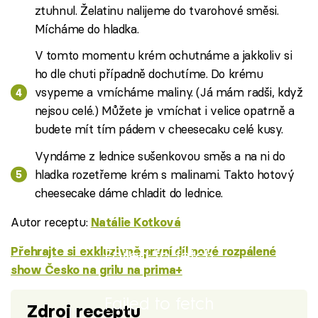
ztuhnul. Želatinu nalijeme do tvarohové směsi.
Mícháme do hladka.
V tomto momentu krém ochutnáme a jakkoliv si
ho dle chuti případně dochutíme. Do krému
vsypeme a vmícháme maliny. (Já mám radši, když
nejsou celé.) Můžete je vmíchat i velice opatrně a
budete mít tím pádem v cheesecaku celé kusy.
Vyndáme z lednice sušenkovou směs a na ni do
hladka rozetřeme krém s malinami. Takto hotový
cheesecake dáme chladit do lednice.
Autor receptu:
Natálie Kotková
Přehrajte si exkluzivně první díl nové rozpálené
Failed to fetch
show Česko na grilu na prima+
Failed to fetch
Zdroj receptu