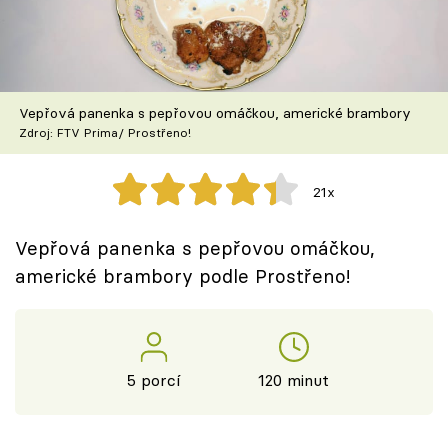
Škola vaření
Recepty z TV
Vepřová panenka s pepřovou omáčkou, americké brambory
Speciál: Cuketa
Zdroj: FTV Prima/ Prostřeno!
Těhotnej kuchař
21x
Sledujte prima+
Vepřová panenka s pepřovou omáčkou,
americké brambory podle Prostřeno!
Přihlášení
Sledujte nás
5 porcí
120 minut