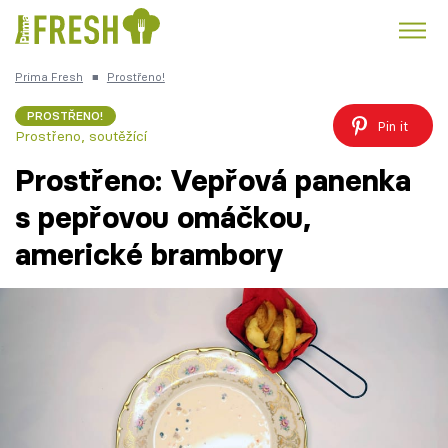
Prima Fresh
■
Prostřeno!
Kuře
Polévky k večeři
Rychlé večeře
Trendy:
PROSTŘENO!
Pin it
Prostřeno, soutěžící
Česká kuchyně
Čokoláda
Prostřeno: Vepřová panenka
s pepřovou omáčkou,
americké brambory
Témata
Recepty
Články
TV Program