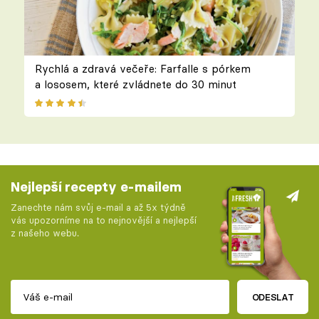
Rychlá a zdravá večeře: Farfalle s pórkem
a lososem, které zvládnete do 30 minut
Nejlepší recepty e-mailem
Zanechte nám svůj e-mail a až 5x týdně
vás upozorníme na to nejnovější a nejlepší
z našeho webu.
ODESLAT