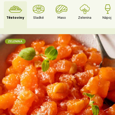
Těstoviny
Sladké
Maso
Zelenina
Nápoje
ZELENINA