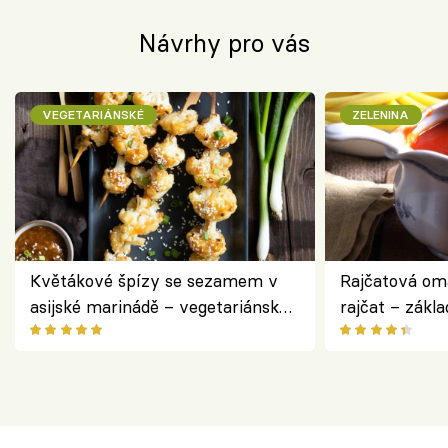
Návrhy pro vás
VEGETARIÁNSKÉ
ZELENINA
Květákové špízy se sezamem v
Rajčatová om
asijské marinádě – vegetariánská
rajčat – zákla
chuťovka z grilu