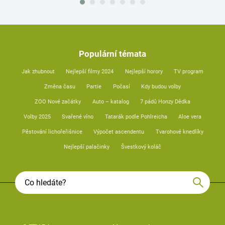
Populární témata
Jak zhubnout
Nejlepší filmy 2024
Nejlepší horory
TV program
Změna času
Partie
Počasí
Kdy budou volby
ZOO Nové začátky
Auto – katalog
7 pádů Honzy Dědka
Volby 2025
Svařené víno
Tatarák podle Pohlreicha
Aloe vera
Pěstování lichořeřišnice
Výpočet ascendentu
Tvarohové knedlíky
Nejlepší palačinky
Švestkový koláč