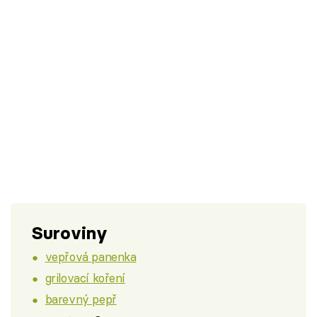
Suroviny
vepřová panenka
grilovací koření
barevný pepř