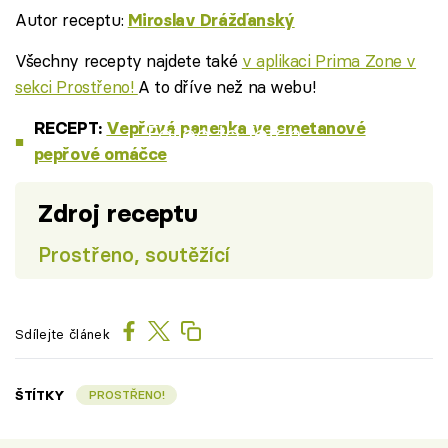
Autor receptu:
Miroslav Drážďanský
Všechny recepty najdete také
v aplikaci Prima Zone v
sekci Prostřeno!
A to dříve než na webu!
RECEPT:
Vepřová panenka ve smetanové
Failed to fetch
pepřové omáčce
Zdroj receptu
Prostřeno, soutěžící
Sdílejte článek
ŠTÍTKY
PROSTŘENO!