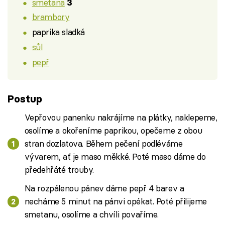
smetana
3
brambory
paprika sladká
sůl
pepř
Postup
Vepřovou panenku nakrájíme na plátky, naklepeme,
osolíme a okořeníme paprikou, opečeme z obou
stran dozlatova. Během pečení podléváme
vývarem, ať je maso měkké. Poté maso dáme do
předehřáté trouby.
Na rozpálenou pánev dáme pepř 4 barev a
necháme 5 minut na pánvi opékat. Poté přilijeme
smetanu, osolíme a chvíli povaříme.