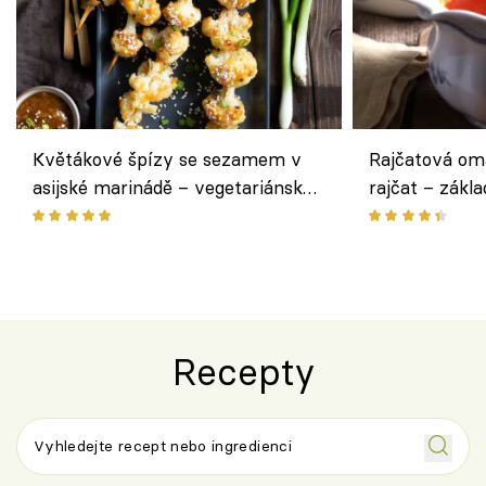
Květákové špízy se sezamem v
Rajčatová om
asijské marinádě – vegetariánská
rajčat – zákla
chuťovka z grilu
Recepty