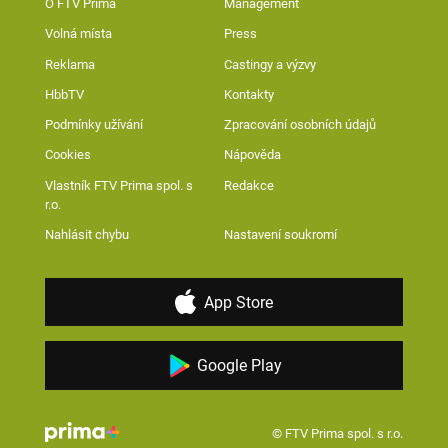
O FTV Prima
Management
Volná místa
Press
Reklama
Castingy a výzvy
HbbTV
Kontakty
Podmínky užívání
Zpracování osobních údajů
Cookies
Nápověda
Vlastník FTV Prima spol. s
Redakce
r.o.
Nahlásit chybu
Nastavení soukromí
App Store
Google Play
© FTV Prima spol. s r.o.