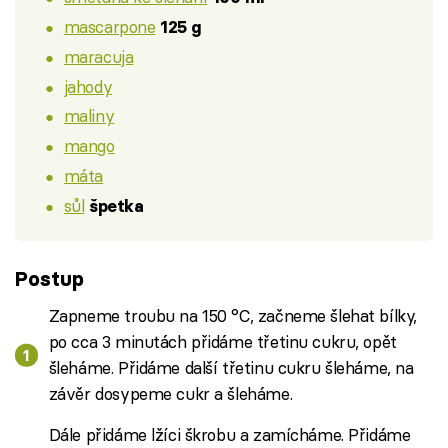
mascarpone
125 g
maracuja
jahody
maliny
mango
máta
sůl
špetka
Postup
Zapneme troubu na 150 °C, začneme šlehat bílky,
po cca 3 minutách přidáme třetinu cukru, opět
šleháme. Přidáme další třetinu cukru šleháme, na
závěr dosypeme cukr a šleháme.
Dále přidáme lžíci škrobu a zamícháme. Přidáme