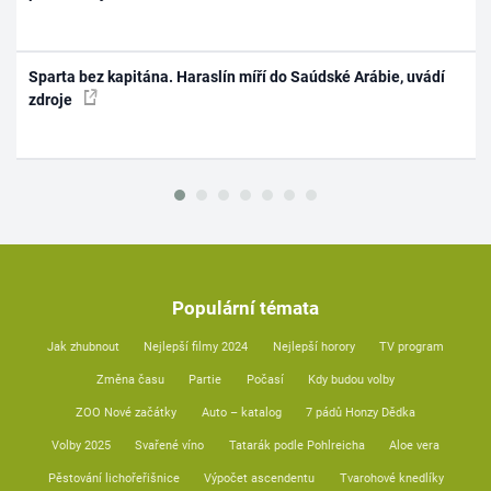
Sparta bez kapitána. Haraslín míří do Saúdské Arábie, uvádí
zdroje
Populární témata
Jak zhubnout
Nejlepší filmy 2024
Nejlepší horory
TV program
Změna času
Partie
Počasí
Kdy budou volby
ZOO Nové začátky
Auto – katalog
7 pádů Honzy Dědka
Volby 2025
Svařené víno
Tatarák podle Pohlreicha
Aloe vera
Pěstování lichořeřišnice
Výpočet ascendentu
Tvarohové knedlíky