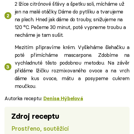
2 lžíce citrónové šťávy a špetku soli, mícháme už
jen na malé otáčky. Dáme do pytlíku a tvarujeme
na plech. Hned jak dáme do trouby, snižujeme na
120 °C. Pečeme 30 minut, poté vypneme troubu a
necháme je tam sušit.
Mezitím připravíme krém. Vyšleháme šlehačku a
poté přimícháme mascarpone. Zdobíme na
vychladnuté těsto podobnou metodou. Na závěr
přidáme lžičku rozmixovaného ovoce a na vrch
dáme kus ovoce, mátu a posypeme cukrem
moučkou.
Autorka receptu:
Denisa Hýbelová
Zdroj receptu
Prostřeno, soutěžící