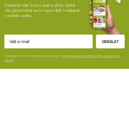
Zanechte nám svůj e-mail a až 5x týdně
vás upozorníme na to nejnovější a nejlepší
z našeho webu.
ODESLAT
Odesláním formuláře souhlasíte s
podmínkami zpracování osobních
údajů