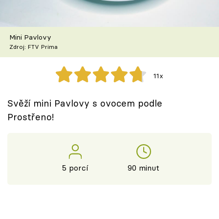
Škola vaření
Recepty z TV
Mini Pavlovy
Zdroj: FTV Prima
Speciál: Cuketa
11x
Těhotnej kuchař
Svěží mini Pavlovy s ovocem podle
Sledujte prima+
Prostřeno!
Přihlášení
5 porcí
90 minut
Sledujte nás