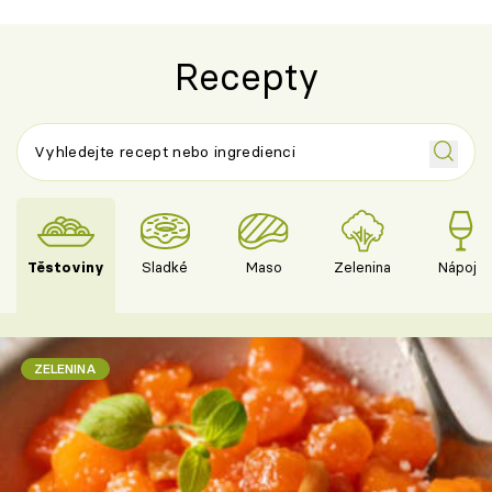
Recepty
Těstoviny
Sladké
Maso
Zelenina
Nápoje
ZELENINA