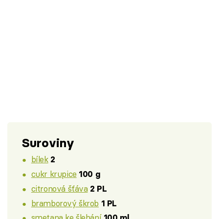
Suroviny
bílek
2
cukr krupice
100 g
citronová šťáva
2 PL
bramborový škrob
1 PL
smetana ke šlehání
100 ml