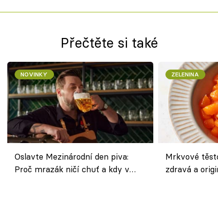
Přečtěte si také
NOVINKY
ZELENINA
Oslavte Mezinárodní den piva:
Mrkvové těst
Proč mrazák ničí chuť a kdy v
zdravá a origi
horku vsadit na šnyt?
klasiky