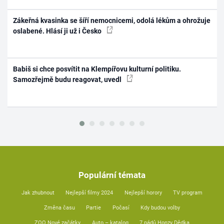
Zákeřná kvasinka se šíří nemocnicemi, odolá lékům a ohrožuje
oslabené. Hlásí ji už i Česko
Babiš si chce posvítit na Klempířovu kulturní politiku.
Samozřejmě budu reagovat, uvedl
Populární témata
Jak zhubnout
Nejlepší filmy 2024
Nejlepší horory
TV program
Změna času
Partie
Počasí
Kdy budou volby
ZOO Nové začátky
Auto – katalog
7 pádů Honzy Dědka