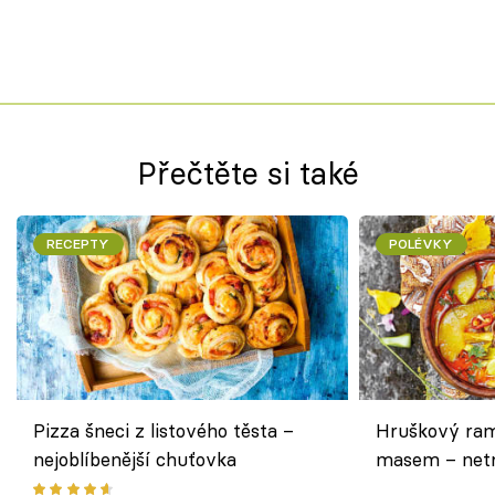
Přečtěte si také
RECEPTY
POLÉVKY
Pizza šneci z listového těsta –
Hruškový ram
nejoblíbenější chuťovka
masem – netr
asijském styl