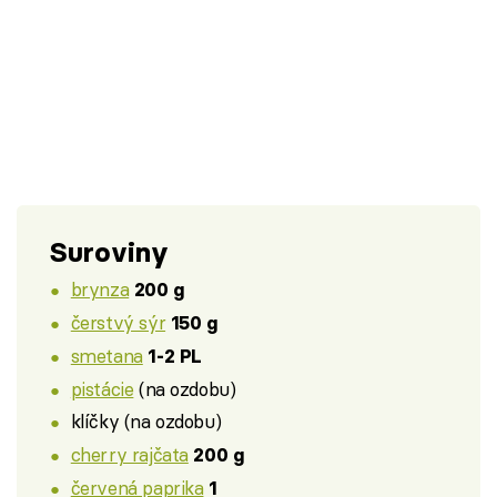
Suroviny
brynza
200 g
čerstvý sýr
150 g
smetana
1-2 PL
pistácie
(na ozdobu)
klíčky (na ozdobu)
cherry rajčata
200 g
červená paprika
1