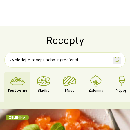
Recepty
Těstoviny
Sladké
Maso
Zelenina
Nápoje
ZELENINA