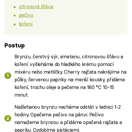
citronová šťáva
pečivo
koření
Postup
Brynzu, čerstvý sýr, smetanu, citronovou šťávu a
koření vyšleháme do hladkého krému pomocí
mixéru nebo metličky. Cherry rajčata nakrájíme na
půlky, červenou papriky na menší kousky, přidáme
koření, trochu oleje a pečeme na 180 °C 10-15
minut.
Našlehanou brynzu necháme odstát v lednici 1-2
hodiny. Opečeme pečivo na pánvi. Pečivo
namažeme brynzou a přidáme opečená rajčata a
papriku. Ozdobíme pistáciemi.