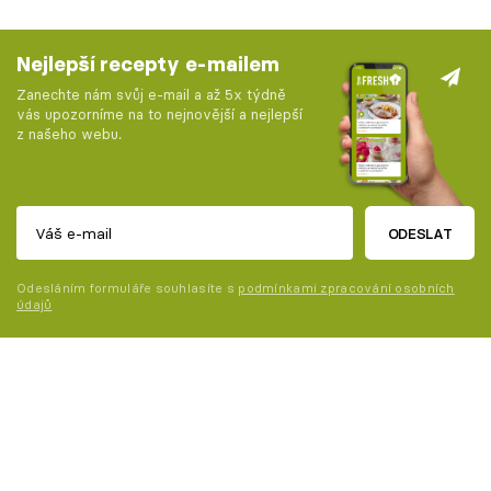
Nejlepší recepty e-mailem
Zanechte nám svůj e-mail a až 5x týdně
vás upozorníme na to nejnovější a nejlepší
z našeho webu.
ODESLAT
Odesláním formuláře souhlasíte s
podmínkami zpracování osobních
údajů