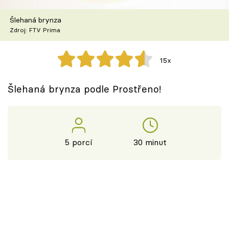
Škola vaření
Šlehaná brynza
Zdroj: FTV Prima
Recepty z TV
Speciál: Cuketa
15x
Těhotnej kuchař
Šlehaná brynza podle Prostřeno!
Sledujte prima+
Přihlášení
5 porcí
30 minut
Sledujte nás