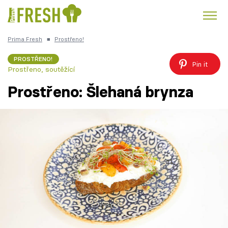
Prima Fresh
■
Prostřeno!
Kuře
Polévky k večeři
Rychlé večeře
Trendy:
PROSTŘENO!
Pin it
Prostřeno, soutěžící
Česká kuchyně
Čokoláda
Prostřeno: Šlehaná brynza
Témata
Recepty
Články
TV Program