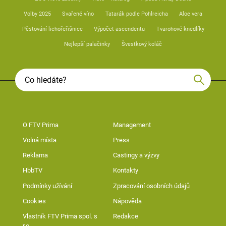
Volby 2025
Svařené víno
Tatarák podle Pohlreicha
Aloe vera
Pěstování lichořeřišnice
Výpočet ascendentu
Tvarohové knedlíky
Nejlepší palačinky
Švestkový koláč
O FTV Prima
Management
Volná místa
Press
Reklama
Castingy a výzvy
HbbTV
Kontakty
Podmínky užívání
Zpracování osobních údajů
Cookies
Nápověda
Vlastník FTV Prima spol. s
Redakce
r.o.