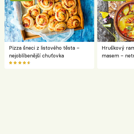
Pizza šneci z listového těsta –
Hruškový ram
nejoblíbenější chuťovka
masem – netr
asijském styl