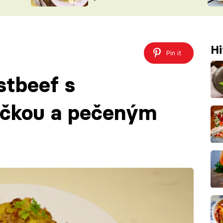
ŠÉFREDAK
VYCHYTÁVKY
SOUTĚŽ FR
NA NÁKUPECH
ČASOPIS
Hi
Pin it
stbeef s
čkou a pečeným