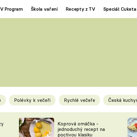
V Program
Škola vaření
Recepty z TV
Speciál: Cuketa
Polévky
Saláty
ČESKÁ KLASIKA
TĚSTOVIN
SILNÉ VÝVARY
SLADKÉ
KRÉMOVÉ
BEZMASÁ J
e
Polévky k večeři
Rychlé večeře
Česká kuchy
y
Tipy a triky
Novink
zy
Koprová omáčka -
jednoduchý recept na
poctivou klasiku
KAM ZA JÍDLEM
BLOG