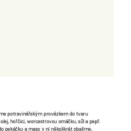
eme potravinářským provázkem do tvaru
lej, hořčici, worcestrovou omáčku, sůl a pepř.
 pekáčku a maso v ní několikrát obalíme,