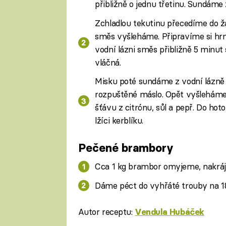
přibližně o jednu třetinu. Sundám
Zchladlou tekutinu přecedíme do ž
směs vyšleháme. Připravíme si hrn
vodní lázni směs přibližně 5 minut
vláčná.
Misku poté sundáme z vodní lázně
rozpuštěné máslo. Opět vyšleháme
šťávu z citrónu, sůl a pepř. Do ho
lžíci kerblíku.
Pečené brambory
Cca 1 kg brambor omyjeme, nakráj
Dáme péct do vyhřáté trouby na 1
Autor receptu:
Vendula Hubáček