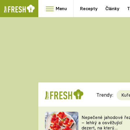
Menu
Recepty
Články
T
Oblíbené
Přílohy
recepty
HRANOLKY
HOUBY
KNEDLÍKY
DÝNĚ
KAŠE
RYCHLOVKY
Trendy:
Kuř
Populární
Videorecept
Nepečené jahodové ře
– lehký a osvěžující
kuchaři
dezert, na který
TEĎ VAŘÍ ŠÉF!