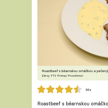
Roastbeef s béarnskou omáčkou a peče
Zdroj: FTV Prima/ Prostřeno!
36x
Roastbeef s béarnskou omáčk