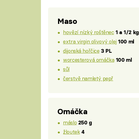
Maso
hovězí nízký roštěnec
1 a 1/2 kg
extra virgin olivový olej
100 ml
dijonská hořčice
3 PL
worcesterová omáčka
100 ml
sůl
čerstvě namletý pepř
Omáčka
máslo
250 g
žloutek
4