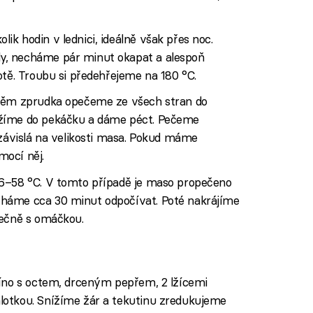
k hodin v lednici, ideálně však přes noc.
y, necháme pár minut okapat a alespoň
otě. Troubu si předehřejeme na 180 °C.
 něm zprudka opečeme ze všech stran do
ožíme do pekáčku a dáme péct. Pečeme
 závislá na velikosti masa. Pokud máme
ocí něj.
56–58 °C. V tomto případě je maso propečeno
háme cca 30 minut odpočívat. Poté nakrájíme
lečně s omáčkou.
víno s octem, drceným pepřem, 2 lžícemi
lotkou. Snížíme žár a tekutinu zredukujeme