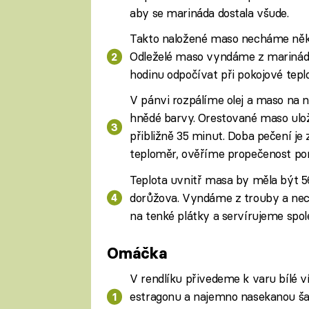
aby se marináda dostala všude.
Takto naložené maso necháme několi
Odleželé maso vyndáme z marinád
hodinu odpočívat při pokojové tepl
V pánvi rozpálíme olej a maso na
hnědé barvy. Orestované maso ul
přibližně 35 minut. Doba pečení je
teploměr, ověříme propečenost pom
Teplota uvnitř masa by měla být 
dorůžova. Vyndáme z trouby a nec
na tenké plátky a servírujeme spo
Omáčka
V rendlíku přivedeme k varu bílé 
estragonu a najemno nasekanou ša