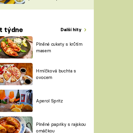
TORKY
ESH
t týdne
Další hity
Plněné cukety s krůtím
masem
Hrníčková buchta s
ovocem
Aperol Spritz
Plněné papriky s rajskou
omáčkou