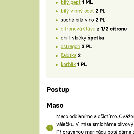
bílý pepř
1 ML
bílý vinný ocet
2 PL
suché bílé vino
2 PL
citronová šťáva
z 1/2 citronu
chilli vločky
špetka
estragon
3 PL
šalotka
2
kerblík
1 PL
Postup
Maso
Maso odblaníme a očistíme. Ováž
válečku. V míse smícháme olivový o
Připravenou marinádu poté dáme do