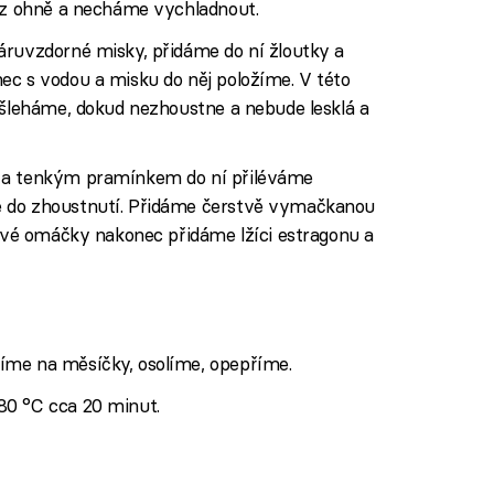
e z ohně a necháme vychladnout.
áruvzdorné misky, přidáme do ní žloutky a
ec s vodou a misku do něj položíme. V této
 šleháme, dokud nezhoustne a nebude lesklá a
 a tenkým pramínkem do ní přiléváme
 do zhoustnutí. Přidáme čerstvě vymačkanou
tové omáčky nakonec přidáme lžíci estragonu a
íme na měsíčky, osolíme, opepříme.
80 °C cca 20 minut.