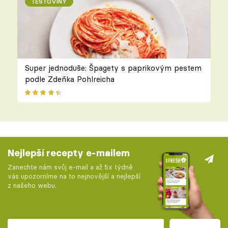
TĚSTOVINY
Super jednoduše: Špagety s paprikovým pestem
podle Zdeňka Pohlreicha
Nejlepší recepty e-mailem
Zanechte nám svůj e-mail a až 5x týdně
vás upozorníme na to nejnovější a nejlepší
z našeho webu.