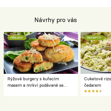
Návrhy pro vás
PŘÍLOHY
RECEPTY
Rýžové burgery s kuřecím
Cuketové rizo
masem a mrkví podávané se
čedarem
salátem – lehká a chutná večeře