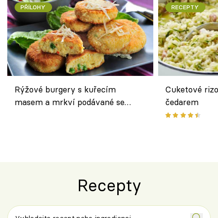
PŘÍLOHY
RECEPTY
Rýžové burgery s kuřecím
Cuketové rizo
masem a mrkví podávané se
čedarem
salátem – lehká a chutná večeře
Recepty