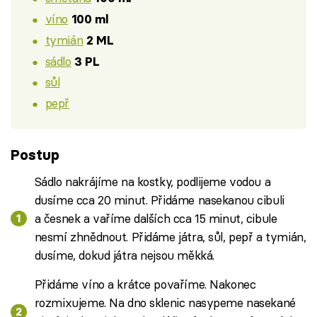
víno
100 ml
tymián
2 ML
sádlo
3 PL
sůl
pepř
Postup
Sádlo nakrájíme na kostky, podlijeme vodou a
dusíme cca 20 minut. Přidáme nasekanou cibuli
a česnek a vaříme dalších cca 15 minut, cibule
nesmí zhnědnout. Přidáme játra, sůl, pepř a tymián,
dusíme, dokud játra nejsou měkká.
Přidáme víno a krátce povaříme. Nakonec
rozmixujeme. Na dno sklenic nasypeme nasekané