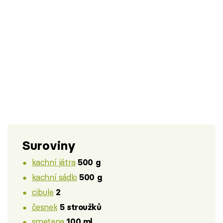
Suroviny
kachní játra
500 g
kachní sádlo
500 g
cibule
2
česnek
5 stroužků
smetana
100 ml