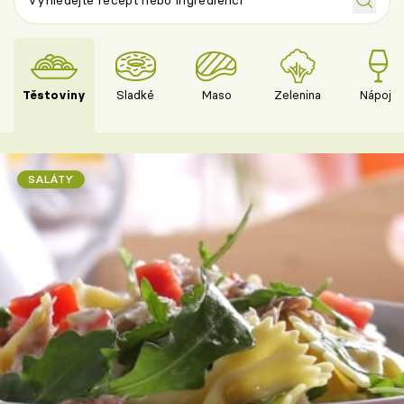
Těstoviny
Sladké
Maso
Zelenina
Nápoje
SALÁTY