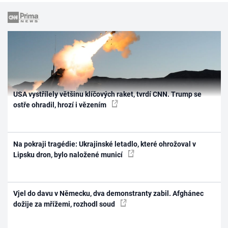
USA vystřílely většinu klíčových raket, tvrdí CNN. Trump se
ostře ohradil, hrozí i vězením
Na pokraji tragédie: Ukrajinské letadlo, které ohrožoval v
Lipsku dron, bylo naložené municí
Vjel do davu v Německu, dva demonstranty zabil. Afghánec
dožije za mřížemi, rozhodl soud