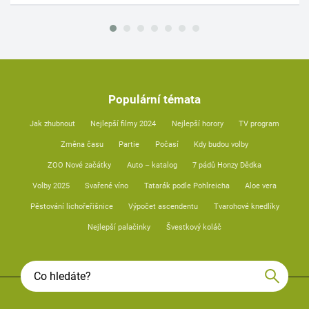
Populární témata
Jak zhubnout
Nejlepší filmy 2024
Nejlepší horory
TV program
Změna času
Partie
Počasí
Kdy budou volby
ZOO Nové začátky
Auto – katalog
7 pádů Honzy Dědka
Volby 2025
Svařené víno
Tatarák podle Pohlreicha
Aloe vera
Pěstování lichořeřišnice
Výpočet ascendentu
Tvarohové knedlíky
Nejlepší palačinky
Švestkový koláč