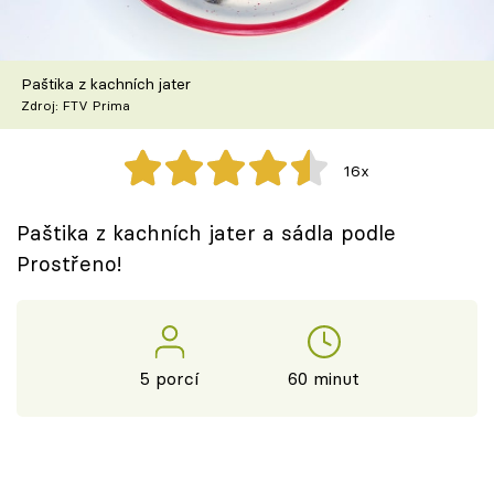
Škola vaření
Recepty z TV
Paštika z kachních jater
Zdroj: FTV Prima
Speciál: Cuketa
16x
Těhotnej kuchař
Paštika z kachních jater a sádla podle
Sledujte prima+
Prostřeno!
Přihlášení
5 porcí
60 minut
Sledujte nás