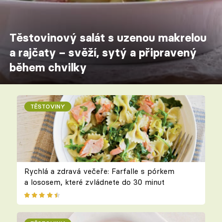
Těstovinový salát s uzenou makrelou
a rajčaty – svěží, sytý a připravený
během chvilky
TĚSTOVINY
Rychlá a zdravá večeře: Farfalle s pórkem
a lososem, které zvládnete do 30 minut