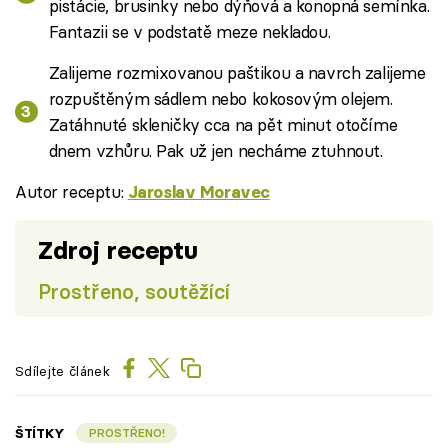
pistácie, brusinky nebo dýňová a konopná semínka.
Fantazii se v podstatě meze nekladou.
Zalijeme rozmixovanou paštikou a navrch zalijeme
rozpuštěným sádlem nebo kokosovým olejem.
Zatáhnuté skleničky cca na pět minut otočíme
dnem vzhůru. Pak už jen necháme ztuhnout.
Autor receptu:
Jaroslav Moravec
Zdroj receptu
Prostřeno, soutěžící
Sdílejte článek
ŠTÍTKY
PROSTŘENO!