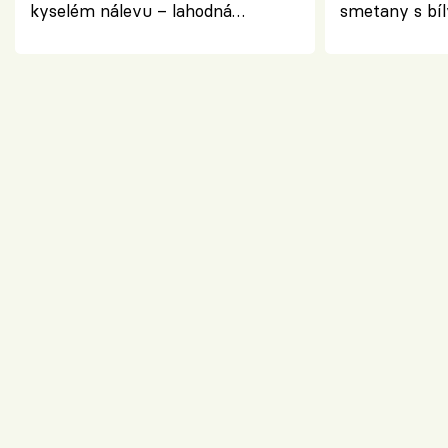
kyselém nálevu – lahodná
smetany s bí
chuťovka do spíže
osvěžující de