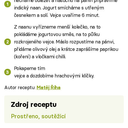
necháme odležet a nasucho na pánvi připravíme
indický naan.
Jogurt smícháme s utřeným
česnekem a solí. Vejce uvaříme 6 minut.
Z naanu vyřízneme menší kolečko, na to
pokládáme jogurtovou směs, na to půlku
rozkrojeného vejce. Máslo rozpustíme na pánvi,
přidáme olivový olej a krátce zaprášíme paprikou
(koření) a vločkami chilli.
Pokapeme tím
vejce a dozdobíme hrachovými klíčky.
Autor receptu:
Matěj Říha
Zdroj receptu
Prostřeno, soutěžící