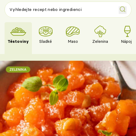
Těstoviny
Sladké
Maso
Zelenina
Nápoje
ZELENINA