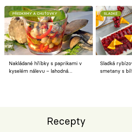
PŘEDKRMY A CHUŤOVKY
SLADKÉ
Nakládané hříbky s paprikami v
Sladká rybízo
kyselém nálevu – lahodná
smetany s bí
chuťovka do spíže
osvěžující de
Recepty