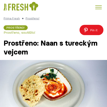
Prima Fresh
■
Prostřeno!
Kuře
Polévky k večeři
Rychlé večeře
Trendy:
PROSTŘENO!
Pin it
Prostřeno, soutěžící
Česká kuchyně
Čokoláda
Prostřeno: Naan s tureckým
vejcem
Témata
Recepty
Články
TV Program