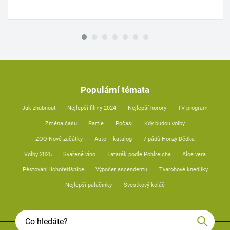
Populární témata
Jak zhubnout
Nejlepší filmy 2024
Nejlepší horory
TV program
Změna času
Partie
Počasí
Kdy budou volby
ZOO Nové začátky
Auto – katalog
7 pádů Honzy Dědka
Volby 2025
Svařené víno
Tatarák podle Pohlreicha
Aloe vera
Pěstování lichořeřišnice
Výpočet ascendentu
Tvarohové knedlíky
Nejlepší palačinky
Švestkový koláč