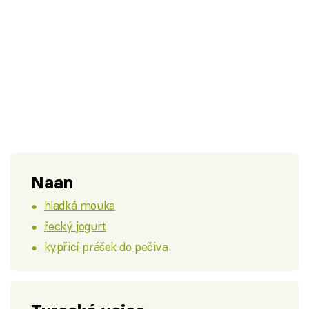
Naan
hladká mouka
řecký jogurt
kypřicí prášek do pečiva