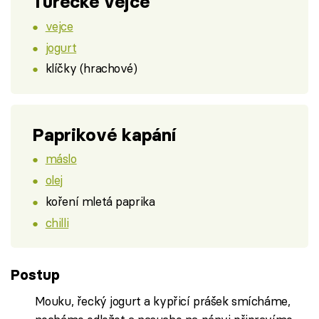
Turecké vejce
vejce
jogurt
klíčky (hrachové)
Paprikové kapání
máslo
olej
koření mletá paprika
chilli
Postup
Mouku, řecký jogurt a kypřicí prášek smícháme,