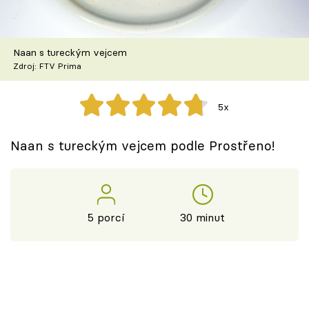
Škola vaření
Recepty z TV
Naan s tureckým vejcem
Zdroj: FTV Prima
Speciál: Cuketa
5x
Těhotnej kuchař
Naan s tureckým vejcem podle Prostřeno!
Sledujte prima+
Přihlášení
5 porcí
30 minut
Sledujte nás