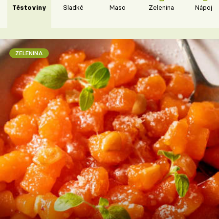
Těstoviny
Sladké
Maso
Zelenina
Nápoje
ZELENINA