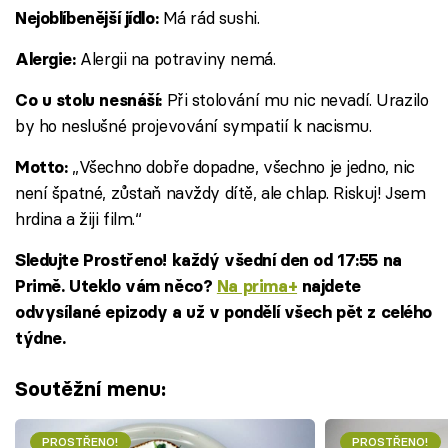
Má rád sushi.
Nejoblíbenější jídlo:
Alergii na potraviny nemá.
Alergie:
Při stolování mu nic nevadí. Urazilo
Co u stolu nesnáší:
by ho neslušné projevování sympatií k nacismu.
„Všechno dobře dopadne, všechno je jedno, nic
Motto:
není špatné, zůstaň navždy dítě, ale chlap. Riskuj! Jsem
hrdina a žiji film.“
Sledujte Prostřeno! každý všední den od 17:55 na
Primě. Uteklo vám něco?
Na prima+
najdete
odvysílané epizody a už v pondělí všech pět z celého
týdne.
Soutěžní menu:
PROSTŘENO!
PROSTŘENO!