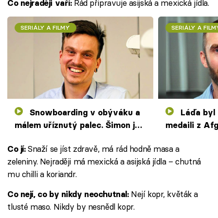
Rád připravuje asijská a mexická jídla.
Co nejraději vaří:
SERIÁLY A FILMY
SERIÁLY A FILM
Snowboarding v obýváku a
Láďa byl ve válce a má
málem uříznutý palec. Šimon je
medaili z Af
odpůrce stereotypu
nechá stříle
Snaží se jíst zdravě, má rád hodně masa a
Co jí:
zeleniny. Nejraději má mexická a asijská jídla – chutná
mu chilli a koriandr.
Nejí kopr, květák a
Co nejí, co by nikdy neochutnal:
tlusté maso. Nikdy by nesnědl kopr.