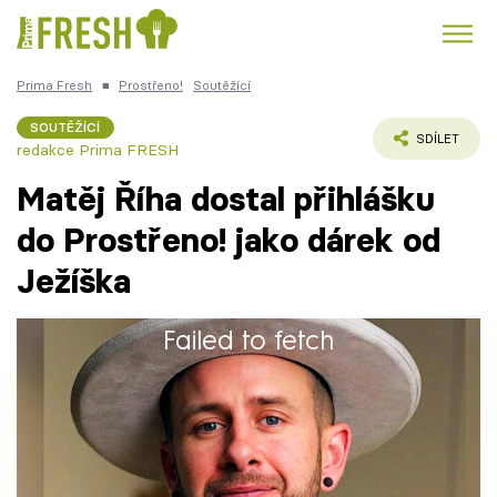
Prima Fresh
■
Prostřeno!
Soutěžící
Kuře
Polévky k večeři
Rychlé večeře
Trendy:
SOUTĚŽÍCÍ
SDÍLET
redakce Prima FRESH
Česká kuchyně
Čokoláda
Matěj Říha dostal přihlášku
do Prostřeno! jako dárek od
Ježíška
Témata
Failed to fetch
Recepty
Matěj (36) studoval na České zemědělské
Univerzitě v Suchdole, kde získal titul bakalář.
Články
Pracoval jako obchodní manažer v
nadnárodní společnosti, která pronajímá
TV Program
palety.