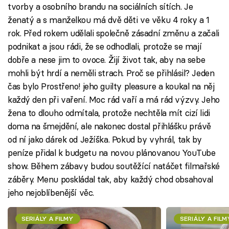
tvorby a osobního brandu na sociálních sítích. Je
ženatý a s manželkou má dvě děti ve věku 4 roky a 1
rok. Před rokem udělali společně zásadní změnu a začali
podnikat a jsou rádi, že se odhodlali, protože se mají
dobře a nese jim to ovoce. Žijí život tak, aby na sebe
mohli být hrdí a neměli strach. Proč se přihlásil? Jeden
čas bylo Prostřeno! jeho guilty pleasure a koukal na něj
každý den při vaření. Moc rád vaří a má rád výzvy. Jeho
žena to dlouho odmítala, protože nechtěla mít cizí lidi
doma na šmejdění, ale nakonec dostal přihlášku právě
od ní jako dárek od Ježíška. Pokud by vyhrál, tak by
peníze přidal k budgetu na novou plánovanou YouTube
show. Během zábavy budou soutěžící natáčet filmařské
záběry. Menu poskládal tak, aby každý chod obsahoval
jeho nejoblíbenější věc.
SERIÁLY A FILMY
SERIÁLY A FILM