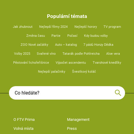
Populární témata
Jak zhubnout
Nejlepší filmy 2024
Nejlepší horory
TV program
Změna času
Partie
Počasí
Kdy budou volby
ZOO Nové začátky
Auto – katalog
7 pádů Honzy Dědka
Volby 2025
Svařené víno
Tatarák podle Pohlreicha
Aloe vera
Pěstování lichořeřišnice
Výpočet ascendentu
Tvarohové knedlíky
Nejlepší palačinky
Švestkový koláč
O FTV Prima
Management
Volná místa
Press