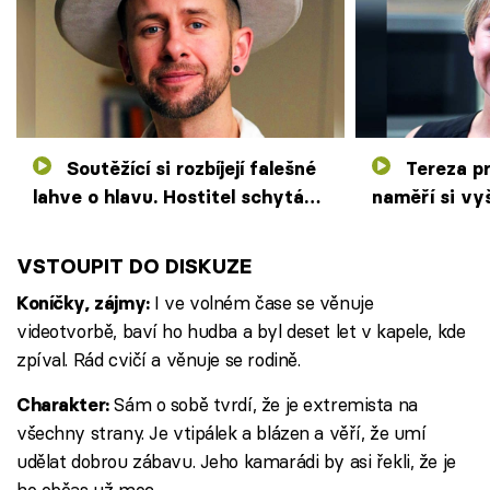
Soutěžící si rozbíjejí falešné
Tereza propadá panice a
lahve o hlavu. Hostitel schytá
naměří si vyš
ránu doopravdy
podezírá z t
VSTOUPIT DO DISKUZE
I ve volném čase se věnuje
Koníčky, zájmy:
videotvorbě, baví ho hudba a byl deset let v kapele, kde
zpíval. Rád cvičí a věnuje se rodině.
Sám o sobě tvrdí, že je extremista na
Charakter:
všechny strany. Je vtipálek a blázen a věří, že umí
udělat dobrou zábavu. Jeho kamarádi by asi řekli, že je
ho občas už moc.