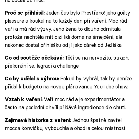
Jeden čas bylo Prostřeno! jeho guilty
Proč se přihlásil:
pleasure a koukal na to každý den při vaření. Moc rád
vaří a má rád výzvy. Jeho žena to dlouho odmítala,
protože nechtěla mít cizí lidi doma na šmejdění, ale
nakonec dostal přihlášku od jí jako dárek od Ježíška.
Těší se na nervozitu, strach,
Co od soutěže očekává:
překonání se, legraci a challenge.
Pokud by vyhrál, tak by peníze
Co by udělal s výhrou:
přidal k budgetu na novou plánovanou YouTube show.
Vaří moc rád a je experimentátor a
Vztah k vaření:
často na poslední chvíli přidává ingredience dle chuti.
Jednou špatně zavřel
Zajímavá historka z vaření:
mocca konvičku, vybouchla a ohodila celou místnost.