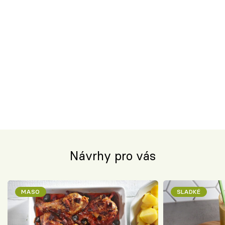
Návrhy pro vás
MASO
SLADKÉ