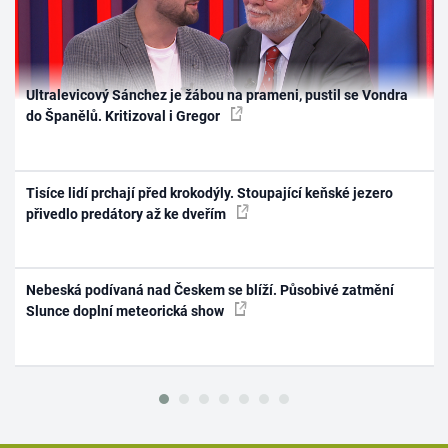
Ultralevicový Sánchez je žábou na prameni, pustil se Vondra
do Španělů. Kritizoval i Gregor
Tisíce lidí prchají před krokodýly. Stoupající keňské jezero
přivedlo predátory až ke dveřím
Nebeská podívaná nad Českem se blíží. Působivé zatmění
Slunce doplní meteorická show