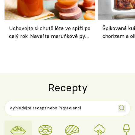
Uchovejte si chutě léta ve spíži po
Špikovaná kuř
celý rok. Navařte meruňkové pyré
chorizem a o
nebo středomořské sugo
letní zelenin
výraznou chu
Španělskem
Recepty