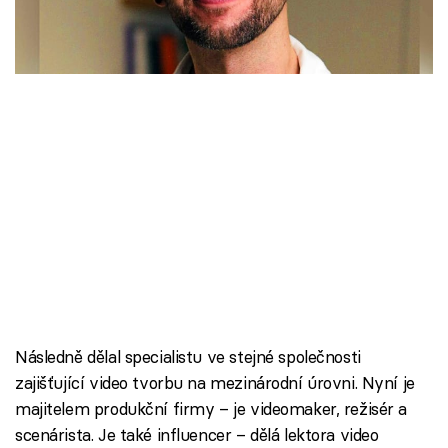
Škola vaření
Recepty z TV
Speciál: Cuketa
Těhotnej kuchař
Sledujte prima+
Přihlášení
Sledujte nás
Následně dělal specialistu ve stejné společnosti
zajišťující video tvorbu na mezinárodní úrovni. Nyní je
majitelem produkční firmy – je videomaker, režisér a
scenárista. Je také influencer – dělá lektora video