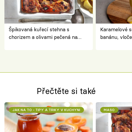
Špikovaná kuřecí stehna s
Karamelové s
chorizem a olivami pečená na
banánu, vloče
letní zelenině – šťavnaté maso s
snídaně do sk
výraznou chutí inspirovanou
Španělskem
Přečtěte si také
JAK NA TO - TIPY A TRIKY V KUCHYNI
MASO