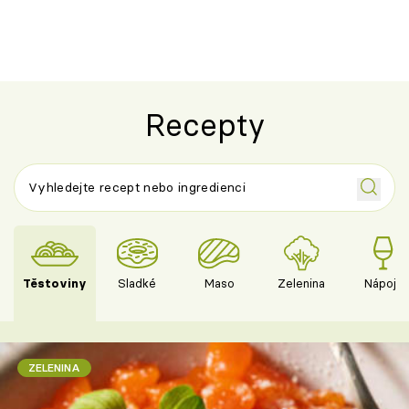
Recepty
Těstoviny
Sladké
Maso
Zelenina
Nápoje
ZELENINA