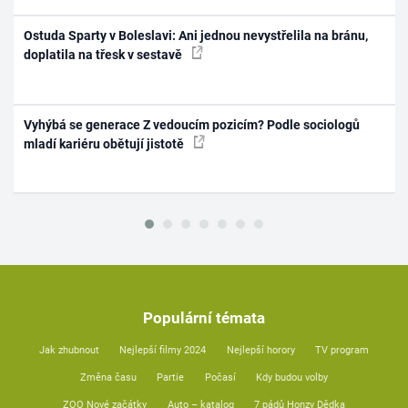
Ostuda Sparty v Boleslavi: Ani jednou nevystřelila na bránu,
doplatila na třesk v sestavě
Vyhýbá se generace Z vedoucím pozicím? Podle sociologů
mladí kariéru obětují jistotě
Populární témata
Jak zhubnout
Nejlepší filmy 2024
Nejlepší horory
TV program
Změna času
Partie
Počasí
Kdy budou volby
ZOO Nové začátky
Auto – katalog
7 pádů Honzy Dědka