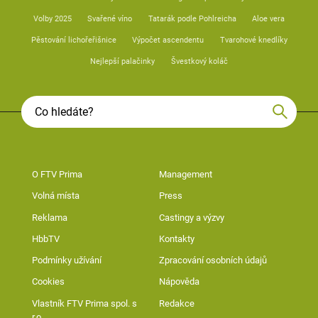
Volby 2025
Svařené víno
Tatarák podle Pohlreicha
Aloe vera
Pěstování lichořeřišnice
Výpočet ascendentu
Tvarohové knedlíky
Nejlepší palačinky
Švestkový koláč
O FTV Prima
Management
Volná místa
Press
Reklama
Castingy a výzvy
HbbTV
Kontakty
Podmínky užívání
Zpracování osobních údajů
Cookies
Nápověda
Vlastník FTV Prima spol. s
Redakce
r.o.