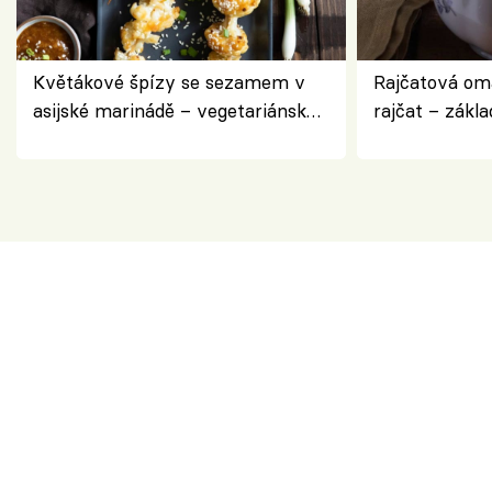
Květákové špízy se sezamem v
Rajčatová om
asijské marinádě – vegetariánská
rajčat – zákla
chuťovka z grilu