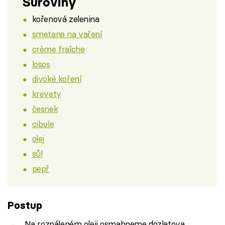
Suroviny
kořenová zelenina
smetana na vaření
crème fraîche
losos
divoké koření
krevety
česnek
cibule
olej
sůl
pepř
Postup
Na rozpáleném oleji osmahneme dozlatova