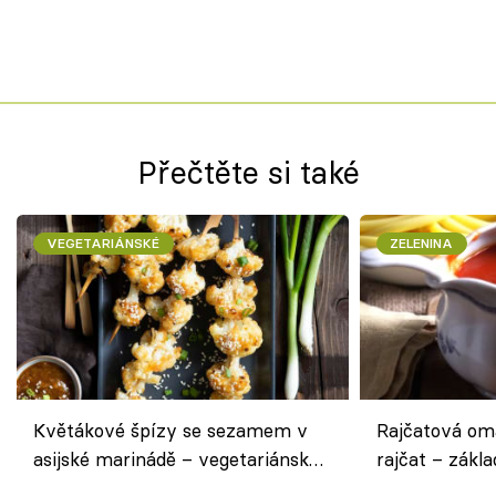
Přečtěte si také
VEGETARIÁNSKÉ
ZELENINA
Květákové špízy se sezamem v
Rajčatová om
asijské marinádě – vegetariánská
rajčat – zákla
chuťovka z grilu