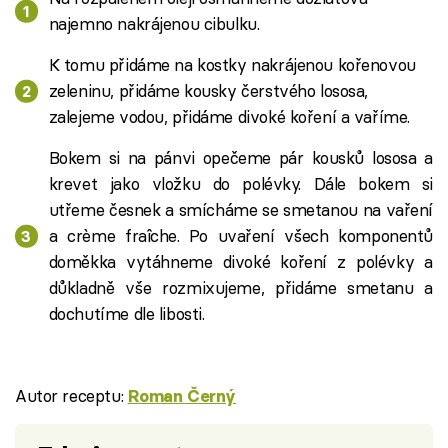
najemno nakrájenou cibulku.
K tomu přidáme na kostky nakrájenou kořenovou
zeleninu, přidáme kousky čerstvého lososa,
zalejeme vodou, přidáme divoké koření a vaříme.
Bokem si na pánvi opečeme pár kousků lososa a
krevet jako vložku do polévky. Dále bokem si
utřeme česnek a smícháme se smetanou na vaření
a crème fraîche. Po uvaření všech komponentů
doměkka vytáhneme divoké koření z polévky a
důkladně vše rozmixujeme, přidáme smetanu a
dochutíme dle libosti.
Autor receptu:
Roman Černý