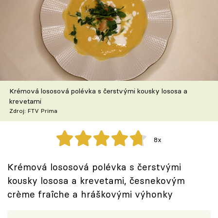
Škola vaření
Recepty z TV
Speciál: Cuketa
Těhotnej kuchař
Krémová lososová polévka s čerstvými kousky lososa a
krevetami
Sledujte prima+
Zdroj: FTV Prima
Přihlášení
8x
Krémová lososová polévka s čerstvými
Sledujte nás
kousky lososa a krevetami, česnekovým
crème fraîche a hráškovými výhonky