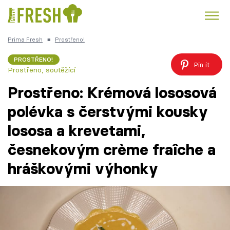
Prima Fresh
■
Prostřeno!
Kuře
Polévky k večeři
Rychlé večeře
Trendy:
PROSTŘENO!
Pin it
Prostřeno, soutěžící
Česká kuchyně
Čokoláda
Prostřeno: Krémová lososová
polévka s čerstvými kousky
lososa a krevetami,
Témata
česnekovým crème fraîche a
Recepty
hráškovými výhonky
Články
TV Program